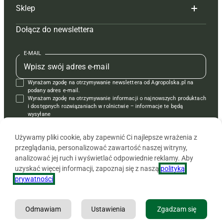
Sklep
Tagi
Hoduj z głową świnie
Redakcja
Dołącz do newslettera
Mapa serwisu
Prenumerata
Prenumerata
Czasopisma i prenumerata
Kontakt
Redakcja
Reklama
Książki
E-MAIL
Regulamin
Kontakt
Kontakt
Regulamin
Wyrażam zgodę na otrzymywanie newslettera od Agropolska.pl na
Polityka prywatności
Reklama
Krzyżówki
podany adres e-mail.
Wyrażam zgodę na otrzymywanie informacji o najnowszych produktach
i dostępnych rozwiązaniach w rolnictwie – informacje te będą
wysyłane
od APRA sp. z o.o. w imieniu partnerów.
Używamy pliki cookie, aby zapewnić Ci najlepsze wrażenia z
przeglądania, personalizować zawartość naszej witryny,
analizować jej ruch i wyświetlać odpowiednie reklamy. Aby
uzyskać więcej informacji, zapoznaj się z naszą
polityką
prywatności
.
Odmawiam
Ustawienia
Zgadzam się
Copyright © 2026 Agencja Promocji Rolnictwa i Agrobiznesu APRA