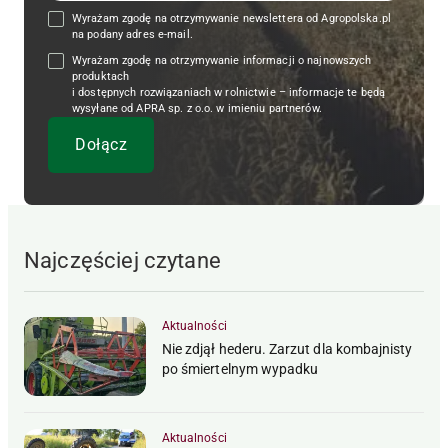
Wyrażam zgodę na otrzymywanie newslettera od Agropolska.pl
na podany adres e-mail.
Wyrażam zgodę na otrzymywanie informacji o najnowszych
produktach
i dostępnych rozwiązaniach w rolnictwie – informacje te będą
wysyłane od APRA sp. z o.o. w imieniu partnerów.
Najczęściej czytane
Aktualności
Nie zdjął hederu. Zarzut dla kombajnisty
po śmiertelnym wypadku
Aktualności