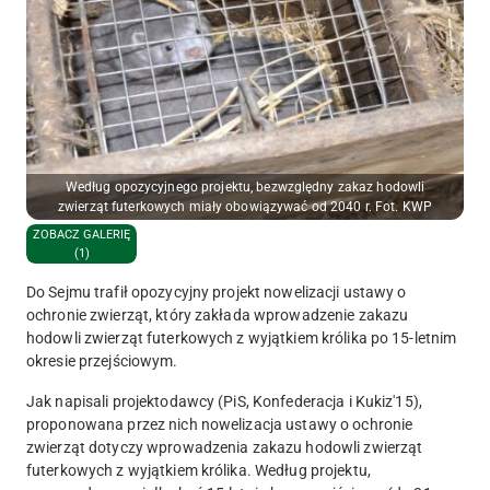
Według opozycyjnego projektu, bezwzględny zakaz hodowli
zwierząt futerkowych miały obowiązywać od 2040 r. Fot. KWP
ZOBACZ GALERIĘ
(1)
Do Sejmu trafił opozycyjny projekt nowelizacji ustawy o
ochronie zwierząt, który zakłada wprowadzenie zakazu
hodowli zwierząt futerkowych z wyjątkiem królika po 15-letnim
okresie przejściowym.
Jak napisali projektodawcy (PiS, Konfederacja i Kukiz'15),
proponowana przez nich nowelizacja ustawy o ochronie
zwierząt dotyczy wprowadzenia zakazu hodowli zwierząt
futerkowych z wyjątkiem królika.
Według projektu,