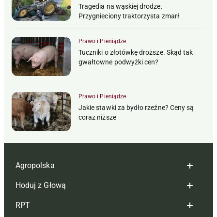
Tragedia na wąskiej drodze.
Przygnieciony traktorzysta zmarł
Prawo i Pieniądze
Tuczniki o złotówkę droższe. Skąd tak
gwałtowne podwyżki cen?
Prawo i Pieniądze
Jakie stawki za bydło rzeźne? Ceny są
coraz niższe
Agropolska
Hoduj z Głową
Redakcja
RPT
Reklama
Hoduj z głową bydło