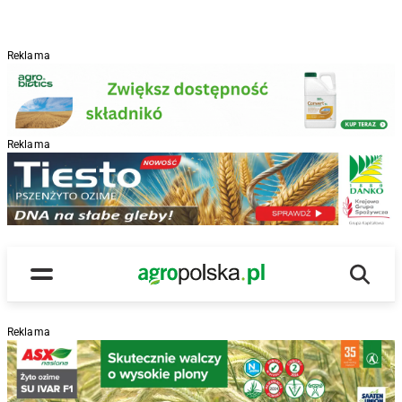
Reklama
Reklama
R
Wyszu
Main Logo
Menu
Reklama