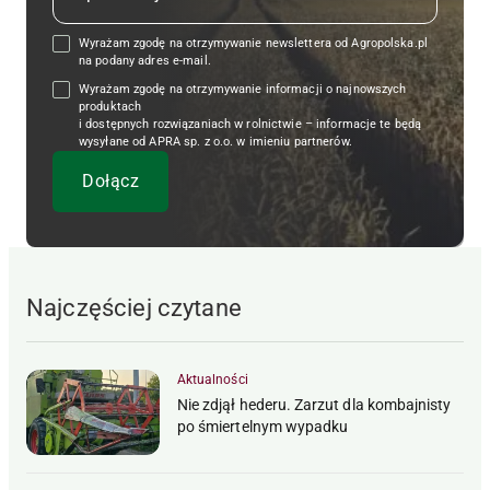
Wyrażam zgodę na otrzymywanie newslettera od Agropolska.pl
na podany adres e-mail.
Wyrażam zgodę na otrzymywanie informacji o najnowszych
produktach
i dostępnych rozwiązaniach w rolnictwie – informacje te będą
wysyłane od APRA sp. z o.o. w imieniu partnerów.
Najczęściej czytane
Aktualności
Nie zdjął hederu. Zarzut dla kombajnisty
po śmiertelnym wypadku