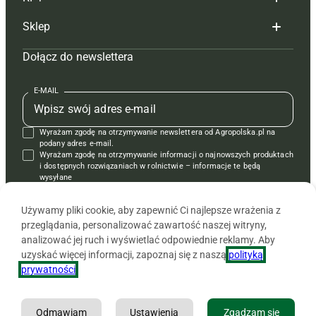
Reklama
Hoduj z głową bydło
Sklep
Tagi
Hoduj z głową świnie
Redakcja
Dołącz do newslettera
Mapa serwisu
Prenumerata
Prenumerata
Czasopisma i prenumerata
Kontakt
Redakcja
Reklama
Książki
E-MAIL
Regulamin
Kontakt
Kontakt
Regulamin
Wyrażam zgodę na otrzymywanie newslettera od Agropolska.pl na
Polityka prywatności
Reklama
Krzyżówki
podany adres e-mail.
Wyrażam zgodę na otrzymywanie informacji o najnowszych produktach
i dostępnych rozwiązaniach w rolnictwie – informacje te będą
wysyłane
od APRA sp. z o.o. w imieniu partnerów.
Używamy pliki cookie, aby zapewnić Ci najlepsze wrażenia z
przeglądania, personalizować zawartość naszej witryny,
analizować jej ruch i wyświetlać odpowiednie reklamy. Aby
uzyskać więcej informacji, zapoznaj się z naszą
polityką
prywatności
.
Odmawiam
Ustawienia
Zgadzam się