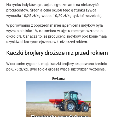
Na rynku indyków sytuacja uległa zmianie na niekorzyść
producentów. Średnia cena skupu tego gatunku żywca
wynosiła 10,25 zł/kg wobec 10,29 zł/kg tydzień wcześniej.
W porównaniu z poprzednim miesiącem cena indyków była
wyższa o blisko 1%, natomiast w ujęciu rocznym wzrosła o
około 6%. Oznacza to, że producenci indyków pod konie maja
uzyskiwali korzystniejsze stawki niż przed rokiem.
Kaczki brojlery droższe niż przed rokiem
W ostatnim tygodniu maja kaczki brojlery skupowano średnio
po 6,76 zł/kg. Było to o 4 grosze więcej niż tydzień wcześniej.
Reklama