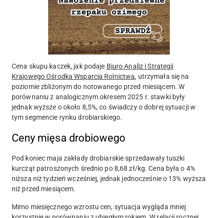
Cena skupu kaczek, jak podaje
Biuro Analiz i Strategii
Krajowego Ośrodka Wsparcia Rolnictwa
, utrzymała się na
poziomie zbliżonym do notowanego przed miesiącem. W
porównaniu z analogicznym okresem 2025 r. stawki były
jednak wyższe o około 8,5%, co świadczy o dobrej sytuacji w
tym segmencie rynku drobiarskiego.
Ceny mięsa drobiowego
Pod koniec maja zakłady drobiarskie sprzedawały tuszki
kurcząt patroszonych średnio po 8,68 zł/kg. Cena była o 4%
niższa niż tydzień wcześniej, jednak jednocześnie o 13% wyższa
niż przed miesiącem.
Mimo miesięcznego wzrostu cen, sytuacja wygląda mniej
korzystnie w porównaniu z ubiegłym rokiem. W relacji rocznej