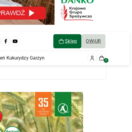
Sklep
OWiUR
ień Kukurydzy Garzyn
0