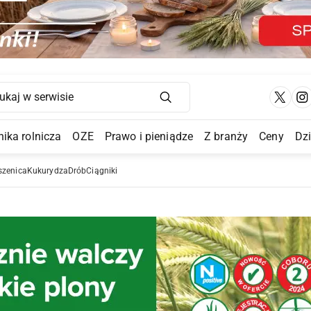
Main Navigation
ika rolnicza
OZE
Prawo i pieniądze
Z branży
Ceny
Dz
a Submenu
szenica
Kukurydza
Drób
Ciągniki