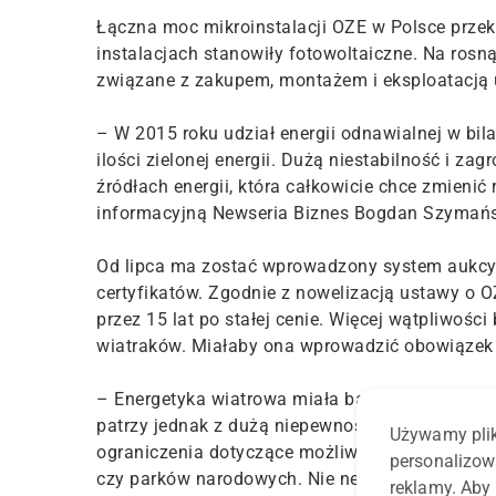
Łączna moc mikroinstalacji OZE w Polsce przek
instalacjach stanowiły fotowoltaiczne. Na ros
związane z zakupem, montażem i eksploatacją 
– W 2015 roku udział energii odnawialnej w bil
ilości zielonej energii. Dużą niestabilność i z
źródłach energii, która całkowicie chce zmieni
informacyjną Newseria Biznes Bogdan Szymański
Od lipca ma zostać wprowadzony system aukcyj
certyfikatów. Zgodnie z nowelizacją ustawy o O
przez 15 lat po stałej cenie. Więcej wątpliwośc
wiatraków. Miałaby ona wprowadzić obowiązek 
– Energetyka wiatrowa miała bardzo duży udział 
patrzy jednak z dużą niepewnością na procedo
Używamy plik
ograniczenia dotyczące możliwości lokowania
personalizow
czy parków narodowych. Nie negujemy konieczno
reklamy. Aby 