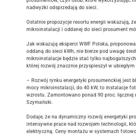
prosumentów, czyli osób, które wykorzystując m
nadwyżki odsprzedają do sieci.
Ostatnie propozycje resortu energii wskazują, 
mikroinstalacji i oddanej do sieci prosument m
Jak wskazują eksperci WWF Polska, proponowana
oddaną do sieci kWh, nie bierze pod uwagę śre
mikroinstalacje będzie stać tylko najbogatszy
której rozwój znacznie przyspieszył w ubiegłym 
– Rozwój rynku energetyki prosumenckiej jest b
mocy mikroinstalacji, do 40 kW, to instalacje 
wzrostu. Zamontowano ponad 90 proc. łącznej 
Szymański.
Dodaje, że na dynamiczny rozwój energetyki pr
intensywne prace nad rozwojem technologii, kt
elektryczną. Ceny montażu w systemach fotowol