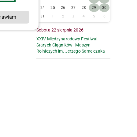
24
25
26
27
28
29
30
mawiam
31
1
2
3
4
5
6
Sobota 22 sierpnia 2026
m
XXIV Międzynarodowy Festiwal
Starych Ciągników i Maszyn
Rolniczych im. Jerzego Samelczaka