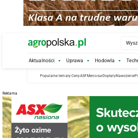
Main Logo
Aktualności
Uprawa
Hodowla
Techn
Aktualności Submenu
Uprawa Submenu
Hodowl
Popularne tematy:
Ceny
ASF
Mercosur
Dopłaty
Nawożenie
P
Reklama