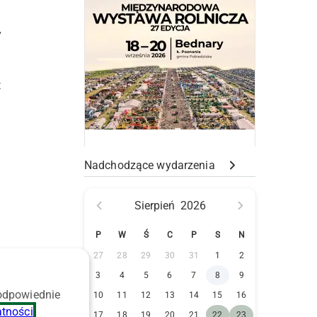
y
t
Nadchodzące wydarzenia
Sierpień
2026
P
W
Ś
C
P
S
N
27
28
29
30
31
1
2
3
4
5
6
7
8
9
 odpowiednie
10
11
12
13
14
15
16
atności
.
17
18
19
20
21
22
23