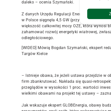
daleko – ocenia Szymański.
Z danych Urzędu Regulacji Energetyki wynika, 
w Polsce sięgnęła 4,5 GW (przy 3,8 GW rok wc
większość całkowitej mocy OZE, która wynosi b
zahamować rozwój energetyki wiatrowej, zwłaszc
odległościowego.
[WIDEO] Mówią Bogdan Szymański, ekspert reda
Targów Kielce
– Istnieje obawa, że jeżeli ustawa przejdzie w 
firm zbankrutować. Nakłada się quasi-retrospek
przeglądów w wysokości 1 proc. wartości inwesty
wielkimi obawami na projekt tej ustawy – zazn
Jak wskazuje ekspert GLOBEnergia, obawy budz