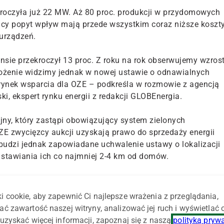
roczyła już 22 MW. Aż 80 proc. produkcji w przydomowych
nący popyt wpływ mają przede wszystkim coraz niższe koszt
urządzeń.
ansie przekroczył 13 proc. Z roku na rok obserwujemy wzros
agrożenie widzimy jednak w nowej ustawie o odnawialnych
ć rynek wsparcia dla OZE – podkreśla w rozmowie z agencją
, ekspert rynku energii z redakcji GLOBEnergia.
ny, który zastąpi obowiązujący system zielonych
ZE zwycięzcy aukcji uzyskają prawo do sprzedaży energii
i budzi jednak zapowiadane uchwalenie ustawy o lokalizacji
stawiania ich co najmniej 2-4 km od domów.
we wzroście ilości zielonej energii w bilansie. Branża
waną ustawę odległościową, która wprowadzi sztywne
i cookie, aby zapewnić Ci najlepsze wrażenia z przeglądania,
 turbin wiatrowych w stosunku do gospodarstw domowych
ać zawartość naszej witryny, analizować jej ruch i wyświetlać
ści wprowadzenia ograniczeń, ale te regulacje idą zbyt
uzyskać więcej informacji, zapoznaj się z naszą
polityką pryw