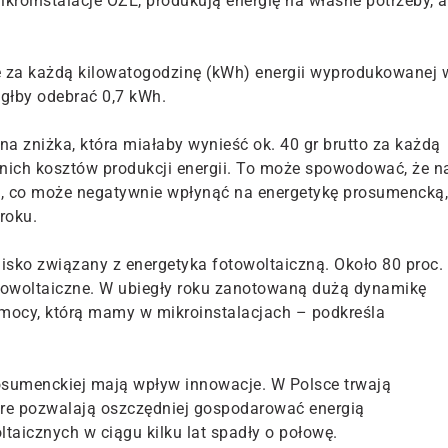
ikroinstalacje OZE, produkują energię na własne potrzeby, a
że za każdą kilowatogodzinę (kWh) energii wyprodukowanej 
ógłby odebrać 0,7 kWh.
 zniżka, która miałaby wynieść ok. 40 gr brutto za każdą
dnich kosztów produkcji energii. To może spowodować, że n
ch, co może negatywnie wpłynąć na energetykę prosumencką,
roku.
lisko związany z energetyka fotowoltaiczną. Około 80 proc.
fotowoltaiczne. W ubiegły roku zanotowaną dużą dynamikę
mocy, którą mamy w mikroinstalacjach – podkreśla
osumenckiej mają wpływ innowacje. W Polsce trwają
óre pozwalają oszczędniej gospodarować energią
taicznych w ciągu kilku lat spadły o połowę.