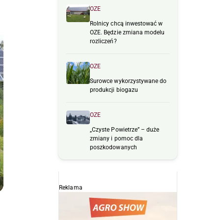
OZE
Rolnicy chcą inwestować w
OZE. Będzie zmiana modelu
rozliczeń?
OZE
Surowce wykorzystywane do
produkcji biogazu
OZE
„Czyste Powietrze” – duże
zmiany i pomoc dla
poszkodowanych
Reklama