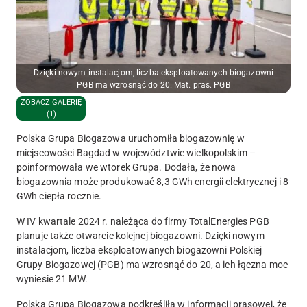
Dzięki nowym instalacjom, liczba eksploatowanych biogazowni
PGB ma wzrosnąć do 20. Mat. pras. PGB
ZOBACZ GALERIĘ
(1)
Polska Grupa Biogazowa uruchomiła biogazownię w
miejscowości Bagdad w województwie wielkopolskim –
poinformowała we wtorek Grupa. Dodała, że nowa
biogazownia może produkować 8,3 GWh energii elektrycznej i 8
GWh ciepła rocznie.
W IV kwartale 2024 r. należąca do firmy TotalEnergies PGB
planuje także otwarcie kolejnej biogazowni. Dzięki nowym
instalacjom, liczba eksploatowanych biogazowni Polskiej
Grupy Biogazowej (PGB) ma wzrosnąć do 20, a ich łączna moc
wyniesie 21 MW.
Polska Grupa Biogazowa podkreśliła w informacji prasowej, że