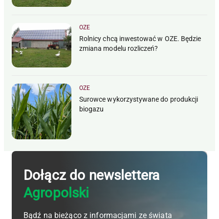
OZE
Rolnicy chcą inwestować w OZE. Będzie
zmiana modelu rozliczeń?
OZE
Surowce wykorzystywane do produkcji
biogazu
Dołącz do newslettera
Agropolski
Bądź na bieżąco z informacjami ze świata