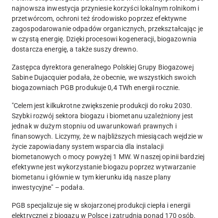
najnowsza inwestycja przyniesie korzyści lokalnym rolnikom i
przetwórcom
, ochroni też środowisko poprzez efektywne
zagospodarowanie odpadów organicznych, przekształcając je
w czystą energię. Dzięki procesowi kogeneracji,
biogazownia
dostarcza energię, a także suszy drewno
.
Zastępca dyrektora generalnego Polskiej Grupy Biogazowej
Sabine Dujacquier podała, że obecnie, we wszystkich swoich
biogazowniach PGB produkuje 0,4 TWh energii rocznie.
"Celem jest kilkukrotne zwiększenie produkcji do roku 2030.
Szybki rozwój sektora biogazu i biometanu uzależniony jest
jednak w dużym stopniu od uwarunkowań prawnych i
finansowych.
Liczymy, że w najbliższych miesiącach wejdzie w
życie zapowiadany system wsparcia dla instalacji
biometanowych o mocy powyżej 1 MW.
W naszej opinii bardziej
efektywne jest wykorzystanie biogazu poprzez wytwarzanie
biometanu i głównie w tym kierunku idą nasze plany
inwestycyjne" – podała.
PGB specjalizuje się w skojarzonej produkcji ciepła i energii
elektrycznej z biogazu w Polsce i zatrudnia ponad 170 osób.