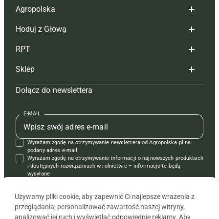
Agropolska
Hoduj z Głową
Redakcja
RPT
Reklama
Hoduj z głową bydło
Sklep
Tagi
Hoduj z głową świnie
Redakcja
Dołącz do newslettera
Mapa serwisu
Prenumerata
Prenumerata
Czasopisma i prenumerata
Kontakt
Redakcja
Reklama
Książki
E-MAIL
Regulamin
Kontakt
Kontakt
Regulamin
Wyrażam zgodę na otrzymywanie newslettera od Agropolska.pl na
Polityka prywatności
Reklama
Krzyżówki
podany adres e-mail.
Wyrażam zgodę na otrzymywanie informacji o najnowszych produktach
i dostępnych rozwiązaniach w rolnictwie – informacje te będą
wysyłane
od APRA sp. z o.o. w imieniu partnerów.
Używamy pliki cookie, aby zapewnić Ci najlepsze wrażenia z
przeglądania, personalizować zawartość naszej witryny,
analizować jej ruch i wyświetlać odpowiednie reklamy. Aby