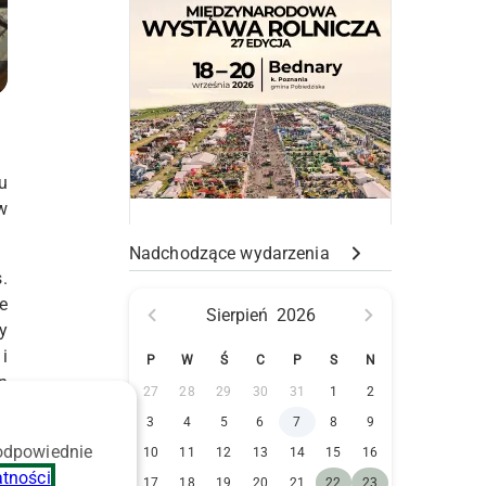
u
w
Nadchodzące wydarzenia
.
e
Sierpień
2026
y
i
P
W
Ś
C
P
S
N
n
27
28
29
30
31
1
2
u
3
4
5
6
7
8
9
.
 odpowiednie
10
11
12
13
14
15
16
atności
.
a
17
18
19
20
21
22
23