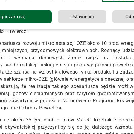
rost innowacyjności gospodarki, czystsze powietrze i wiel
z WWF.
Zgadzam się
Ustawienia
Od
m poparciem społecznym, jednak do jej rozwoju niezbędn
o – twierdzi.
enariusza rozwoju mikroinstalacji OZE około 10 proc. energi
ajmniejszych, przydomowych elektrowniach. Rosnący udzia
znym i wymiana domowych źródeł ciepła na instalacj
 się do redukcji niskiej emisji i poprawy jakości powietrza
 także szansa na wzrost krajowego rynku produkcji urządze
 w sektorze mikro-OZE (głównie w energetyce słonecznej ora
skazują, że realizacja takiego scenariusza będzie możliw
misji gazów cieplarnianych oraz taryfom gwarantowanym
giami zawartymi w projekcie Narodowego Programu Rozwoj
ogramie Ochrony Powietrza.
enie około 35 tys. osób – mówi Marek Józefiak z Polskie
i obywatelskiej przyczyniłby się do jej dalszego wzrostu 