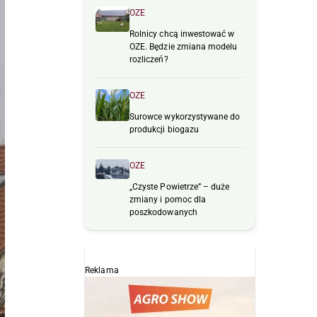
OZE
Rolnicy chcą inwestować w
OZE. Będzie zmiana modelu
rozliczeń?
OZE
Surowce wykorzystywane do
produkcji biogazu
OZE
„Czyste Powietrze” – duże
zmiany i pomoc dla
poszkodowanych
Reklama