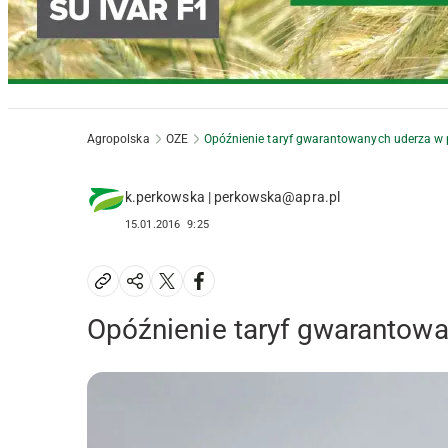
Agropolska
OZE
Opóźnienie taryf gwarantowanych uderza 
k.perkowska | perkowska@apra.pl
15.01.2016
9:25
Opóźnienie taryf gwarantow