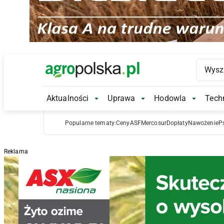
Main Logo
Aktualności
Uprawa
Hodowla
Techn
Aktualności Submenu
Uprawa Submenu
Hodowl
Popularne tematy:
Ceny
ASF
Mercosur
Dopłaty
Nawożenie
P
Reklama