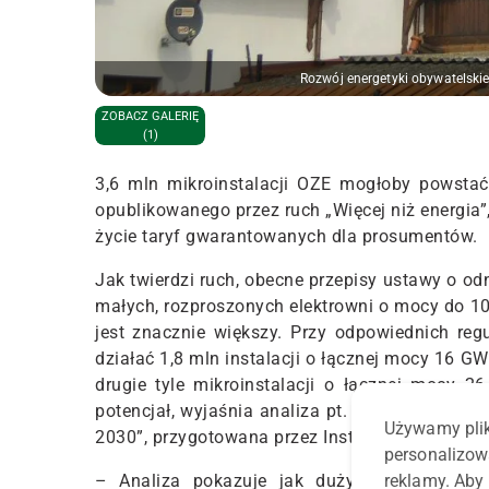
Rozwój energetyki obywatelski
ZOBACZ GALERIĘ
(1)
3,6 mln mikroinstalacji OZE mogłoby powsta
opublikowanego przez ruch „Więcej niż energia”,
życie taryf gwarantowanych dla prosumentów.
Jak twierdzi ruch, obecne przepisy ustawy o od
małych, rozproszonych elektrowni o mocy do 10
jest znacznie większy. Przy odpowiednich r
działać 1,8 mln instalacji o łącznej mocy 16 G
drugie tyle mikroinstalacji o łącznej mocy 2
potencjał, wyjaśnia analiza pt. „Krajowy Plan 
Używamy plik
2030”, przygotowana przez Instytut Energetyki 
personalizow
reklamy. Aby 
– Analiza pokazuje jak duży jest potencjał