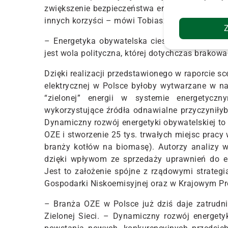
zwiększenie bezpieczeństwa energetycznego, wz
innych korzyści – mówi Tobiasz Adamczewski 
– Energetyka obywatelska cieszy się ogromny
jest wola polityczna, której dotychczas brakował
Dzięki realizacji przedstawionego w raporcie sc
elektrycznej w Polsce byłoby wytwarzane w n
“zielonej” energii w systemie energetyc
wykorzystujące źródła odnawialne przyczyniłyby
Dynamiczny rozwój energetyki obywatelskiej to
OZE i stworzenie 25 tys. trwałych miejsc pracy
branży kotłów na biomasę). Autorzy analizy w
dzięki wpływom ze sprzedaży uprawnień do e
Jest to założenie spójne z rządowymi strate
Gospodarki Niskoemisyjnej oraz w Krajowym Pr
– Branża OZE w Polsce już dziś daje zatrudni
Zielonej Sieci. – Dynamiczny rozwój energetyk