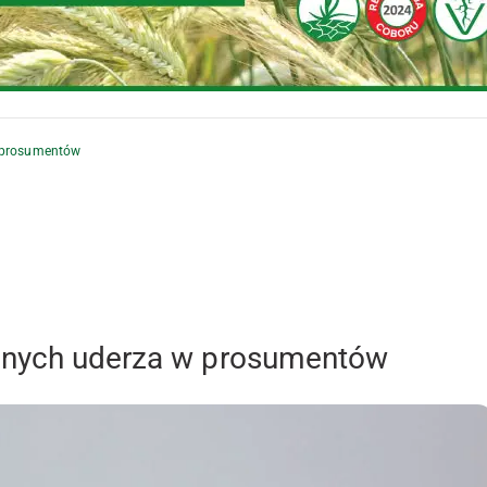
w prosumentów
anych uderza w prosumentów