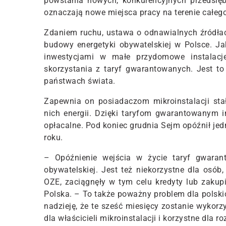
powstania nowych, konkurencyjnych przedsięb
oznaczają nowe miejsca pracy na terenie całeg
Zdaniem ruchu, ustawa o odnawialnych źródłach 
budowy energetyki obywatelskiej w Polsce. Ja
inwestycjami w małe przydomowe instalac
skorzystania z taryf gwarantowanych. Jest to
państwach świata.
Zapewnia on posiadaczom mikroinstalacji sta
nich energii. Dzięki taryfom gwarantowanym 
opłacalne. Pod koniec grudnia Sejm opóźnił je
roku.
– Opóźnienie wejścia w życie taryf gwara
obywatelskiej. Jest też niekorzystne dla osób,
OZE, zaciągnęły w tym celu kredyty lub zaku
Polska. – To także poważny problem dla polski
nadzieję, że te sześć miesięcy zostanie wykor
dla właścicieli mikroinstalacji i korzystne dla 