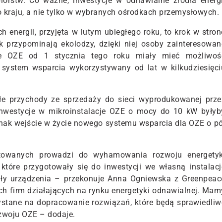
iorstw. Co ważne, inwestycje w odnawialne źródła energi
o kraju, a nie tylko w wybranych ośrodkach przemysłowych.
energii, przyjęta w lutym ubiegłego roku, to krok w stron
k przypominają ekolodzy, dzięki niej osoby zainteresowan
je OZE od 1 stycznia tego roku miały mieć możliwoś
 system wsparcia wykorzystywany od lat w kilkudziesięci
łe przychody ze sprzedaży do sieci wyprodukowanej prze
inwestycje w mikroinstalacje OZE o mocy do 10 kW byłyb
dnak wejście w życie nowego systemu wsparcia dla OZE o pó
ntowanych prowadzi do wyhamowania rozwoju energetyk
 które przygotowały się do inwestycji we własną instalacj
piły urządzenia – przekonuje Anna Ogniewska z Greenpeac
ch firm działających na rynku energetyki odnawialnej. Mam
zystane na dopracowanie rozwiązań, które będą sprawiedliw
rozwoju OZE – dodaje.