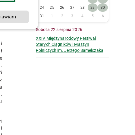
e
24
25
26
27
28
29
30
mawiam
31
1
2
3
4
5
6
a
Sobota 22 sierpnia 2026
XXIV Międzynarodowy Festiwal
i
Starych Ciągników i Maszyn
ł
Rolniczych im. Jerzego Samelczaka
e
.
ń
z
a
.
u
j
i