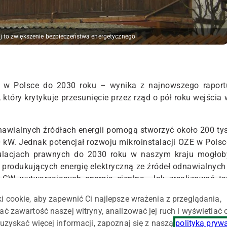
ej to zwiększenie bezpieczeństwa energetycznego
ć w Polsce do 2030 roku – wynika z najnowszego raport
 który krytykuje przesunięcie przez rząd o pół roku wejścia 
nawialnych źródłach energii pomogą stworzyć około 200 tys
 kW. Jednak potencjał rozwoju mikroinstalacji OZE w Polsc
egulacjach prawnych do 2030 roku w naszym kraju mogłob
W produkujących energię elektryczną ze źródeł odnawialnych 
6 GW wytwarzających energię cieplną. Jak zrealizować te
Rozwoju Mikroinstalacji Odnawialnych Źródeł Energii do rok
i cookie, aby zapewnić Ci najlepsze wrażenia z przeglądania,
Odnawialnej dla ruchu „Więcej niż energia” na zlecenie WWF 
ać zawartość naszej witryny, analizować jej ruch i wyświetlać
uzyskać więcej informacji, zapoznaj się z naszą
polityką pryw
 energetyki obywatelskiej w Polsce. Jej rozwój oznacz