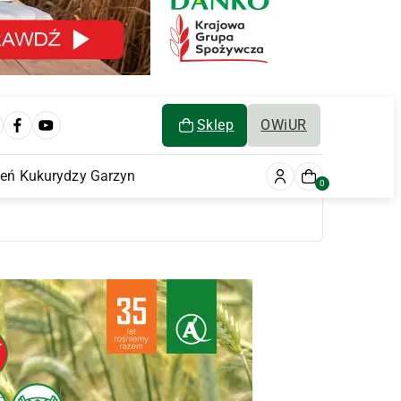
Sklep
OWiUR
ień Kukurydzy Garzyn
0