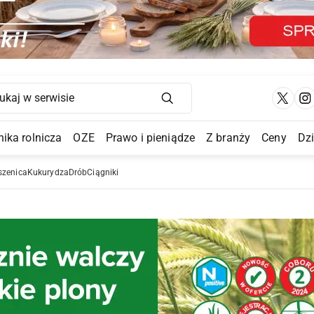
Main Navigation
ika rolnicza
OZE
Prawo i pieniądze
Z branży
Ceny
Dz
a Submenu
szenica
Kukurydza
Drób
Ciągniki