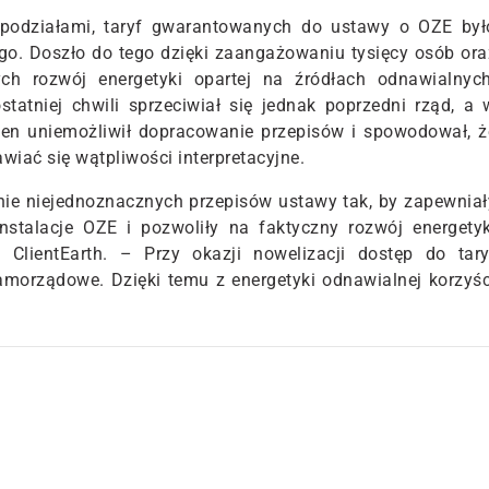
podziałami, taryf gwarantowanych do ustawy o OZE był
o. Doszło do tego dzięki zaangażowaniu tysięcy osób ora
ących rozwój energetyki opartej na źródłach odnawialnych
atniej chwili sprzeciwiał się jednak poprzedni rząd, a 
ten uniemożliwił dopracowanie przepisów i spowodował, ż
wiać się wątpliwości interpretacyjne.
nie niejednoznacznych przepisów ustawy tak, by zapewniał
stalacje OZE i pozwoliły na faktyczny rozwój energetyk
lientEarth. – Przy okazji nowelizacji dostęp do tary
morządowe. Dzięki temu z energetyki odnawialnej korzyśc