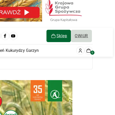
Sklep
OWiUR
ień Kukurydzy Garzyn
0