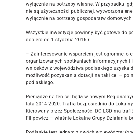
wyłącznie na potrzeby własne. W przypadku, gd
nie są użyteczności publicznej, wytworzona en
wyłącznie na potrzeby gospodarstw domowych –
Wszystkie inwestycje powinny być gotowe do poł
dopiero od 1 stycznia 2016 r.
– Zainteresowanie wsparciem jest ogromne, o c
organizowanych spotkaniach informacyjnych i l
wniosków z województwa podlaskiego uzyska do
możliwość pozyskania dotacji na taki cel – po
podlaskiego.
Pieniądze na ten cel będą w nowym Regionaln
lata 2014-2020. Trafią bezpośrednio do Lokaln
Kierowany przez Społeczność. DO LGD ma trafić
Filipowicz – właśnie Lokalne Grupy Działania bę
Podlaskie jest jednym z dwóch województw (o