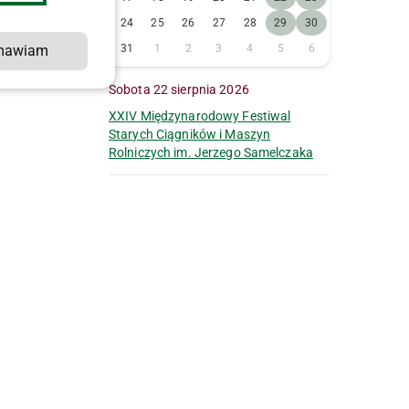
24
25
26
27
28
29
30
mawiam
31
1
2
3
4
5
6
Sobota 22 sierpnia 2026
XXIV Międzynarodowy Festiwal
Starych Ciągników i Maszyn
Rolniczych im. Jerzego Samelczaka