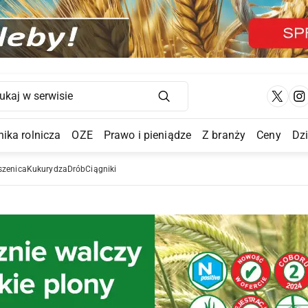
Main Navigation
ika rolnicza
OZE
Prawo i pieniądze
Z branży
Ceny
Dz
a Submenu
szenica
Kukurydza
Drób
Ciągniki