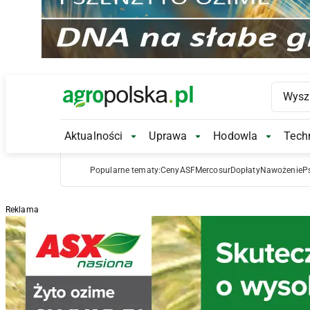
Main Logo
Aktualności
Uprawa
Hodowla
Techn
Aktualności Submenu
Uprawa Submenu
Hodowl
Popularne tematy:
Ceny
ASF
Mercosur
Dopłaty
Nawożenie
P
Reklama