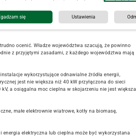
zrobocie – wyjaśniła PAP Elżbieta Filipowicz, dyrektor
rzędzie marszałkowskim.
Zgadzam się
Ustawienia
Od
przedsięwzięcia. Maksymalnie może to być 200 tys. euro w
o trudno ocenić. Władze województwa szacują, że powinno
godnie z przyjętymi zasadami, z każdego województwa mają
e instalacje wykorzystujące odnawialne źródła energii,
rycznej jest nie większa niż 40 kW przyłączona do sieci
 kV, a osiągalna moc cieplna w skojarzeniu nie jest większa
zne, małe elektrownie wiatrowe, kotły na biomasę,
 energia elektryczna lub cieplna może być wykorzystana