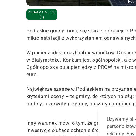
Fot.
ZOBACZ GALERIĘ
(1)
Podlaskie gminy mogą się starać o dotacje z 
mikroinstalacji z wykorzystaniem odnawialnych 
W poniedziałek ruszył nabór wniosków. Dokum
w Białymstoku. Konkurs jest ogólnopolski, ale 
Ogólnopolska pula pieniędzy z PROW na mikroi
euro.
Największe szanse w Podlaskiem na przyznanie 
kryteriami oceny – te gminy, do których należą: 
otuliny, rezerwaty przyrody, obszary chronioneg
Używamy plik
Inny warunek mówi o tym, że gmina powinna w c
personalizow
inwestycje służące ochronie środowiska o zasię
reklamy. Aby 