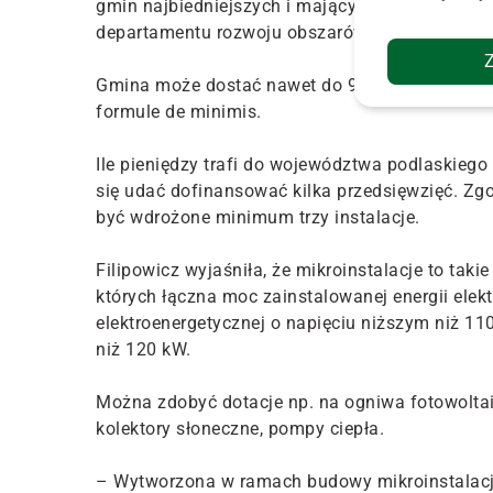
gmin najbiedniejszych i mających największe be
departamentu rozwoju obszarów wiejskich w u
Gmina może dostać nawet do 90 proc. kosztów 
formule de minimis.
Ile pieniędzy trafi do województwa podlaskieg
się udać dofinansować kilka przedsięwzięć. Z
być wdrożone minimum trzy instalacje.
Filipowicz wyjaśniła, że mikroinstalacje to taki
których łączna moc zainstalowanej energii elekt
elektroenergetycznej o napięciu niższym niż 110
niż 120 kW.
Można zdobyć dotacje np. na ogniwa fotowoltaic
kolektory słoneczne, pompy ciepła.
– Wytworzona w ramach budowy mikroinstalacji