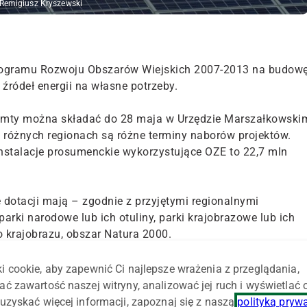
 Remigiusz Kryszewski
Programu Rozwoju Obszarów Wiejskich 2007-2013 na budow
źródeł energii na własne potrzeby.
emty można składać do 28 maja w Urzędzie Marszałkowski
w różnych regionach są różne terminy naborów projektów.
nstalacje prosumenckie wykorzystujące OZE to 22,7 mln
dotacji mają – zgodnie z przyjętymi regionalnymi
parki narodowe lub ich otuliny, parki krajobrazowe lub ich
o krajobrazu, obszar Natura 2000.
i cookie, aby zapewnić Ci najlepsze wrażenia z przeglądania,
iągu dwóch ostatnich lat zrealizować co najmniej dwie
ać zawartość naszej witryny, analizować jej ruch i wyświetlać
gu lokalnym. Najbardziej punktowane będą też projekty z
uzyskać więcej informacji, zapoznaj się z naszą
polityką pryw