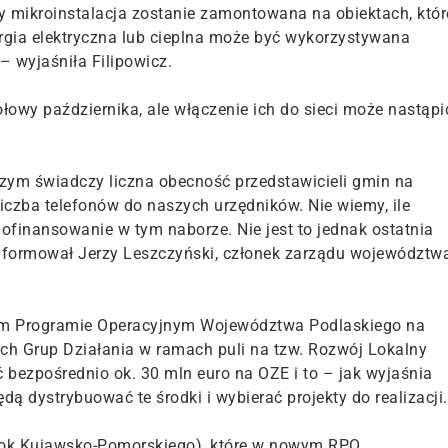
y mikroinstalacja zostanie zamontowana na obiektach, któr
ergia elektryczna lub cieplna może być wykorzystywana
 wyjaśniła Filipowicz.
owy października, ale włączenie ich do sieci może nastąpi
zym świadczy liczna obecność przedstawicieli gmin na
iczba telefonów do naszych urzędników. Nie wiemy, ile
finansowanie w tym naborze. Nie jest to jednak ostatnia
informował Jerzy Leszczyński, członek zarządu województw
ym Programie Operacyjnym Województwa Podlaskiego na
ych Grup Działania w ramach puli na tzw. Rozwój Lokalny
 bezpośrednio ok. 30 mln euro na OZE i to – jak wyjaśnia
dą dystrybuować te środki i wybierać projekty do realizacji.
bok Kujawsko-Pomorskiego), które w nowym RPO