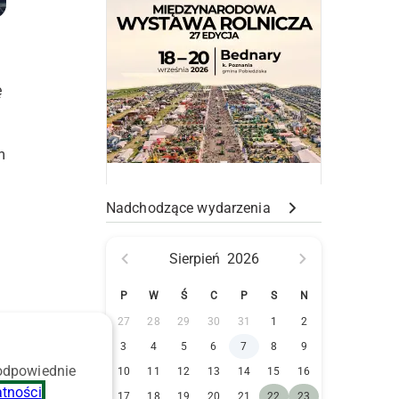
ę
m
Nadchodzące wydarzenia
Sierpień
2026
P
W
Ś
C
P
S
N
27
28
29
30
31
1
2
3
4
5
6
7
8
9
 odpowiednie
10
11
12
13
14
15
16
atności
.
17
18
19
20
21
22
23