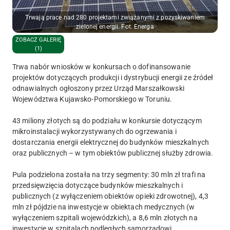
Trwają prace nad 280 projektami związanymi z pozyskiwaniem
zielonej energii. Fot. Energa
ZOBACZ GALERIĘ
(1)
Trwa nabór wniosków w konkursach o dofinansowanie
projektów dotyczących produkcji i dystrybucji energii ze źródeł
odnawialnych ogłoszony przez Urząd Marszałkowski
Województwa Kujawsko-Pomorskiego w Toruniu.
43 miliony złotych są do podziału w konkursie dotyczącym
mikroinstalacji wykorzystywanych do ogrzewania i
dostarczania energii elektrycznej do budynków mieszkalnych
oraz publicznych – w tym obiektów publicznej służby zdrowia.
Pula podzielona została na trzy segmenty: 30 mln zł trafi na
przedsięwzięcia dotyczące budynków mieszkalnych i
publicznych (z wyłączeniem obiektów opieki zdrowotnej), 4,3
mln zł pójdzie na inwestycje w obiektach medycznych (w
wyłączeniem szpitali wojewódzkich), a 8,6 mln złotych na
inwestycje w szpitalach podległych samorządowi