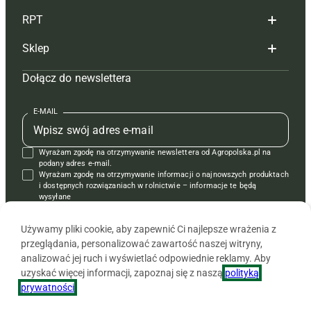
RPT
Reklama
Hoduj z głową bydło
Sklep
Tagi
Hoduj z głową świnie
Redakcja
Dołącz do newslettera
Mapa serwisu
Prenumerata
Prenumerata
Czasopisma i prenumerata
Kontakt
Redakcja
Reklama
Książki
E-MAIL
Regulamin
Kontakt
Kontakt
Regulamin
Wyrażam zgodę na otrzymywanie newslettera od Agropolska.pl na
Polityka prywatności
Reklama
Krzyżówki
podany adres e-mail.
Wyrażam zgodę na otrzymywanie informacji o najnowszych produktach
i dostępnych rozwiązaniach w rolnictwie – informacje te będą
wysyłane
od APRA sp. z o.o. w imieniu partnerów.
Używamy pliki cookie, aby zapewnić Ci najlepsze wrażenia z
przeglądania, personalizować zawartość naszej witryny,
analizować jej ruch i wyświetlać odpowiednie reklamy. Aby
uzyskać więcej informacji, zapoznaj się z naszą
polityką
prywatności
.