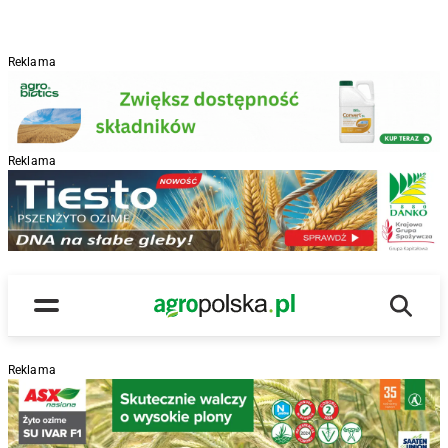
Reklama
Reklama
R
Wyszu
Main Logo
Menu
Reklama