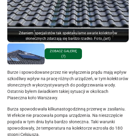
Zdaniem specjalistów tak spektakularne awarie kolektorów
słonecznych zdarzają się bardzo rzadko. Foto_(art)
ZOBACZ GALERIĘ
(7)
Burze i spowodowane przez nie wyłączenia prądu mają wpływ
szkodliwy wpływ na pracę różnych urządzeń, w tym kolektorów
słonecznych wykorzystywanych do podgrzewania wody.
Ostatnio byłem świadkiem takiej sytuacji w okolicach
Piaseczna koło Warszawy.
Burza spowodowała kilkunastogodzinną przerwę w zasilaniu.
W efekcie nie pracowała pompa urządzenia. Na nieszczęście
pogoda w tym dniu była bardzo słoneczna. Taki warunki
spowodowały, że temperatura na kolektorze wzrosła do 180
stopni Celsjusza.