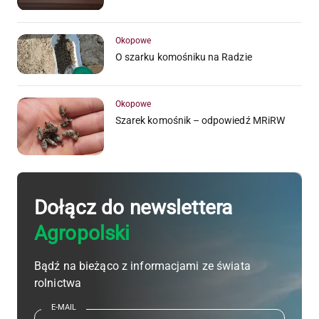
Okopowe
O szarku komośniku na Radzie
Okopowe
Szarek komośnik – odpowiedź MRiRW
Dołącz do newslettera
Agropolski
Bądź na bieżąco z informacjami ze świata
rolnictwa
E-MAIL