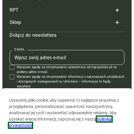
Redakcja
RPT
Reklama
Hoduj z głową bydło
Sklep
Tagi
Hoduj z głową świnie
Redakcja
Dołącz do newslettera
Mapa serwisu
Prenumerata
Prenumerata
Czasopisma i prenumerata
Kontakt
Redakcja
Reklama
Książki
E-MAIL
Regulamin
Kontakt
Kontakt
Regulamin
Wyrażam zgodę na otrzymywanie newslettera od Agropolska.pl na
Polityka prywatności
Reklama
Krzyżówki
podany adres e-mail.
Wyrażam zgodę na otrzymywanie informacji o najnowszych produktach
i dostępnych rozwiązaniach w rolnictwie – informacje te będą
wysyłane
od APRA sp. z o.o. w imieniu partnerów.
Używamy pliki cookie, aby zapewnić Ci najlepsze wrażenia z
przeglądania, personalizować zawartość naszej witryny,
analizować jej ruch i wyświetlać odpowiednie reklamy. Aby
uzyskać więcej informacji, zapoznaj się z naszą
polityką
prywatności
.