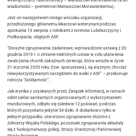
wiadomości – premierowi Mateuszowi Morawieckiemu).
Jest on następstwem innego wniosku organizacji,
przedłożonego głównemu lekarzowi weterynarii podczas
spotkania 13 sierpnia z rolnikami z terenów Lubelszczyzny i
Podkarpacia, objętych ASF.
"Doraźne zgrupowania zadaniowe, wprowadzone ustawą z 20
grudnia 2019 r. o zmianie niektórych ustaw w celu ułatwienia
zwalczania chorób zakaźnych zwierząt, która weszła w życie
31 stycznia 2020 roku (tzw. specustawa), są ważnym, chociaż
niewykorzystywanym narzędziem do walki z ASF" – przekonuje
rolnicza "Solidarność".
Jak wynika z uzyskanych przez Związek informacji, w ramach
odstrzałów sanitarnych organizowanych z wykorzystaniem
mundurowych, odbyło się zaledwie 12 polowań, podczas
których pozyskano jedynie 34 dziki. A dodatkowo tylko w
jednym przypadku utworzono zgrupowanie złożone z
żołnierzy Wojska Polskiego, pozostałe zgrupowania składały
się z funkcjonariuszy policji, Straży Granicznej i Państwowej
Straży Pożarnej.