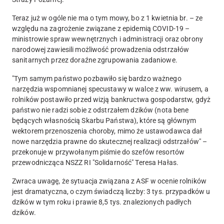
Teraz już w ogóle nie ma o tym mowy, bo z 1 kwietnia br. – ze
względu na zagrożenie związane z epidemią COVID-19 –
ministrowie spraw wewnętrznych i administracji oraz obrony
narodowej zawiesili możliwość prowadzenia odstrzałów
sanitarnych przez doraźne zgrupowania zadaniowe.
"Tym samym państwo pozbawiło się bardzo ważnego
narzędzia wspomnianej specustawy w walce z ww. wirusem, a
rolników postawiło przed wizją bankructwa gospodarstw, gdyż
państwo nie radzi sobie z odstrzałem dzików (nota bene
będących własnością Skarbu Państwa), które są głównym
wektorem przenoszenia choroby, mimo że ustawodawca dał
nowe narzędzia prawne do skutecznej realizacji odstrzałów" –
przekonuje w przywołanym piśmie do szefów resortów
przewodnicząca NSZZ RI "Solidarność" Teresa Hałas.
Zwraca uwagę, że sytuacja związana z ASF w ocenie rolników
jest dramatyczna, o czym świadczą liczby: 3 tys. przypadków u
dzików w tym roku i prawie 8,5 tys. znalezionych padłych
dzików.