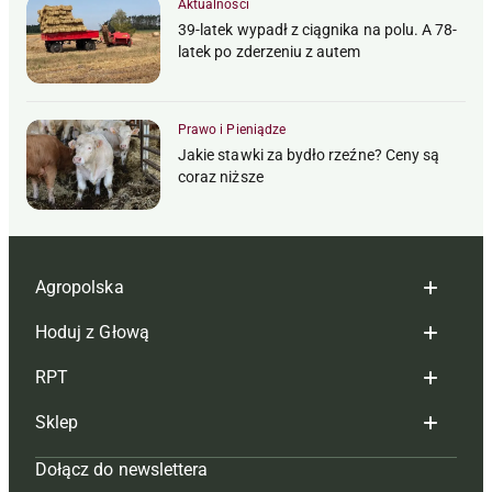
Aktualności
39-latek wypadł z ciągnika na polu. A 78-
latek po zderzeniu z autem
Prawo i Pieniądze
Jakie stawki za bydło rzeźne? Ceny są
coraz niższe
Agropolska
Hoduj z Głową
Redakcja
RPT
Reklama
Hoduj z głową bydło
Sklep
Tagi
Hoduj z głową świnie
Redakcja
Dołącz do newslettera
Mapa serwisu
Prenumerata
Prenumerata
Czasopisma i prenumerata