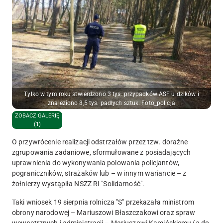
Tylko w tym roku stwierdzono 3 tys. przypadków ASF u dzików i
znaleziono 8,5 tys. padłych sztuk. Foto_policja
ZOBACZ GALERIĘ
(1)
O przywrócenie realizacji odstrzałów przez tzw. doraźne
zgrupowania zadaniowe, sformułowane z posiadających
uprawnienia do wykonywania polowania policjantów,
pograniczników, strażaków lub – w innym wariancie – z
żołnierzy wystąpiła NSZZ RI "Solidarność".
Taki wniosek 19 sierpnia rolnicza "S" przekazała ministrom
obrony narodowej – Mariuszowi Błaszczakowi oraz spraw
wewnętrznych i administracji – Mariuszowi Kamińskiemu (a do