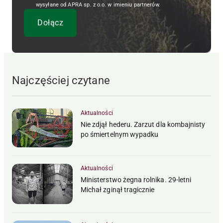
wysyłane od APRA sp. z o.o. w imieniu partnerów.
Najczęściej czytane
Aktualności
Nie zdjął hederu. Zarzut dla kombajnisty
po śmiertelnym wypadku
Aktualności
Ministerstwo żegna rolnika. 29-letni
Michał zginął tragicznie