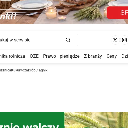
Main Navigation
ika rolnicza
OZE
Prawo i pieniądze
Z branży
Ceny
Dz
a Submenu
szenica
Kukurydza
Drób
Ciągniki