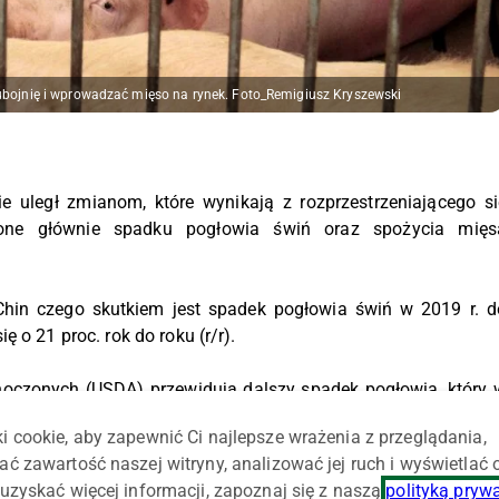
ubojnię i wprowadzać mięso na rynek. Foto_Remigiusz Kryszewski
 uległ zmianom, które wynikają z rozprzestrzeniającego si
one głównie spadku pogłowia świń oraz spożycia mięs
 Chin czego skutkiem jest spadek pogłowia świń w 2019 r. d
 o 21 proc. rok do roku (r/r).
oczonych (USDA) przewidują dalszy spadek pogłowia, który 
i cookie, aby zapewnić Ci najlepsze wrażenia z przeglądania,
ać zawartość naszej witryny, analizować jej ruch i wyświetlać
ach jest obserwowana od 2018 roku. Według nieoficjalnyc
uzyskać więcej informacji, zapoznaj się z naszą
polityką pryw
 sztuk, czyli o 30 proc. w porównaniu ze stanem w poprzedni