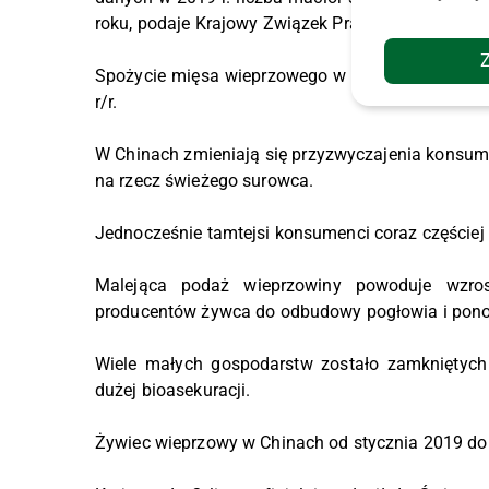
roku, podaje Krajowy Związek Pracodawców Prod
Spożycie mięsa wieprzowego w bieżącym roku zmni
r/r.
W Chinach zmieniają się przyzwyczajenia konsum
na rzecz świeżego surowca.
Jednocześnie tamtejsi konsumenci coraz częściej 
Malejąca podaż wieprzowiny powoduje wzros
producentów żywca do odbudowy pogłowia i pono
Wiele małych gospodarstw zostało zamkniętyc
dużej bioasekuracji.
Żywiec wieprzowy w Chinach od stycznia 2019 do 