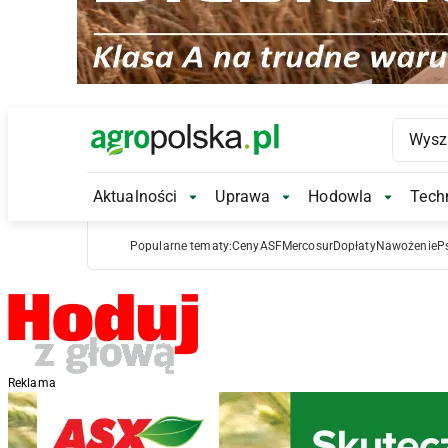
Main Logo
Aktualności
Uprawa
Hodowla
Techn
Aktualności Submenu
Uprawa Submenu
Hodowl
Popularne tematy:
Ceny
ASF
Mercosur
Dopłaty
Nawożenie
P
Reklama