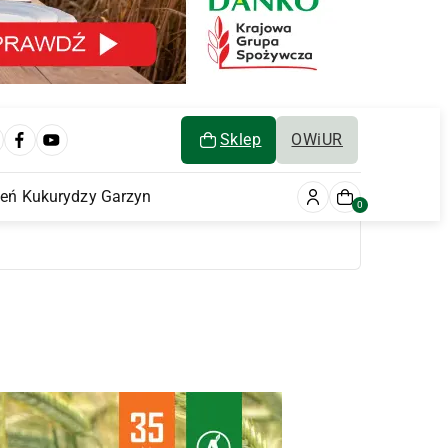
Sklep
OWiUR
ień Kukurydzy Garzyn
0