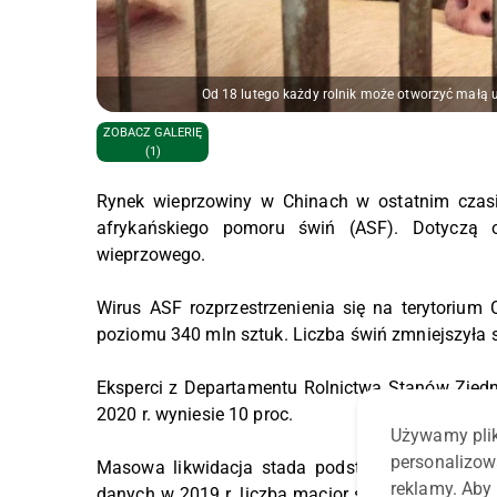
Od 18 lutego każdy rolnik może otworzyć małą 
ZOBACZ GALERIĘ
(1)
Rynek wieprzowiny w Chinach w ostatnim czasie
afrykańskiego pomoru świń (ASF). Dotyczą 
wieprzowego.
Wirus ASF rozprzestrzenienia się na terytorium
poziomu 340 mln sztuk. Liczba świń zmniejszyła się
Eksperci z Departamentu Rolnictwa Stanów Zjedn
2020 r. wyniesie 10 proc.
Używamy plik
personalizow
Masowa likwidacja stada podstawowego w Chin
reklamy. Aby 
danych w 2019 r. liczba macior spadła do 26 mln