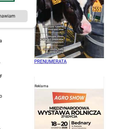
mawiam
.
a
.
PRENUMERATA
y
Reklama
o