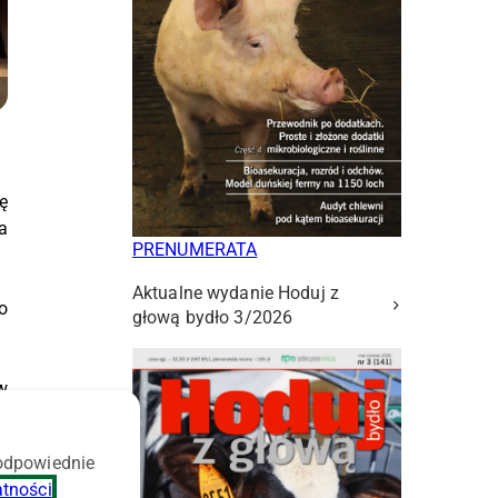
ę
a
PRENUMERATA
Aktualne wydanie Hoduj z
o
głową bydło 3/2026
w
 odpowiednie
h
atności
.
m