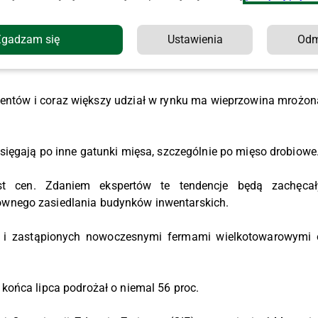
ucentów Trzody Chlewnej.
Zgadzam się
Ustawienia
Od
ejszy się o 9 proc., a import tego surowca wzrósł o 60 proc
entów i coraz większy udział w rynku ma wieprzowina mrożon
sięgają po inne gatunki mięsa, szczególnie po mięso drobiowe
t cen. Zdaniem ekspertów te tendencje będą zachęcał
wnego zasiedlania budynków inwentarskich.
h i zastąpionych nowoczesnymi fermami wielkotowarowymi 
końca lipca podrożał o niemal 56 proc.