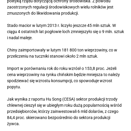
polityką rządu dotyczącą ochrony środowiska. Z powodu
zaostrzonych regulacji środowiskowych wielu rolników jest
zmuszonych do likwidowania produkcji.
Stado macior w lutym 2013 r. liczyło jeszcze 45 mln sztuk. W
ciągu 4 ostatnich lat pogłowie loch zmniejszyło się o 9 mln. sztuk
i nadal maleje.
Chiny zaimportowały w lutym 181 800 ton wieprzowiny, co w
przeliczeniu na tuczniki stanowi około 2 mln sztuk.
Import w porównaniu rok do roku wzrósł o 153,8 proc. Jeżeli
cena wieprzowiny na rynku chińskim będzie mniejsza to należy
spodziewać się wzrostu konsumpcji, co spowoduje wzrost
popytu.
Jak wynika z raportu Hu Song (CESA) sektor produkcji trzody
chlewnej cieszył się w ubiegłym roku dużą popularnością wśród
przedsiębiorców, którzy zainwestowali 6 mld dolarów, z czego
84,4 proc. skierowano bezpośrednio do sektora produkcji
żywca.