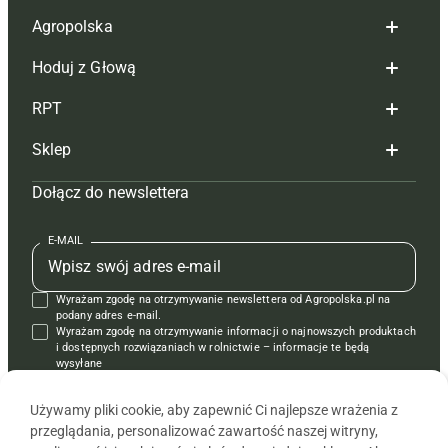
Agropolska
Hoduj z Głową
Redakcja
RPT
Reklama
Hoduj z głową bydło
Sklep
Tagi
Hoduj z głową świnie
Redakcja
Dołącz do newslettera
Mapa serwisu
Prenumerata
Prenumerata
Czasopisma i prenumerata
Kontakt
Redakcja
Reklama
Książki
E-MAIL
Regulamin
Kontakt
Kontakt
Regulamin
Wyrażam zgodę na otrzymywanie newslettera od Agropolska.pl na
Polityka prywatności
Reklama
Krzyżówki
podany adres e-mail.
Wyrażam zgodę na otrzymywanie informacji o najnowszych produktach
i dostępnych rozwiązaniach w rolnictwie – informacje te będą
wysyłane
od APRA sp. z o.o. w imieniu partnerów.
Używamy pliki cookie, aby zapewnić Ci najlepsze wrażenia z
przeglądania, personalizować zawartość naszej witryny,