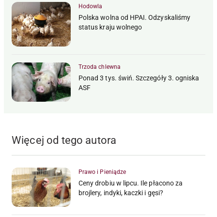
Hodowla
Polska wolna od HPAI. Odzyskaliśmy
status kraju wolnego
Trzoda chlewna
Ponad 3 tys. świń. Szczegóły 3. ogniska
ASF
Więcej od tego autora
Prawo i Pieniądze
Ceny drobiu w lipcu. Ile płacono za
brojlery, indyki, kaczki i gęsi?