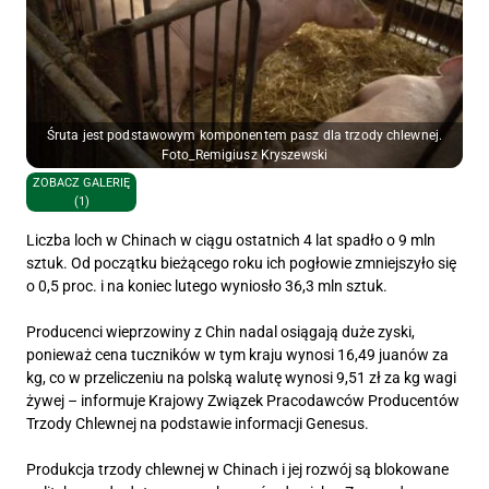
Śruta jest podstawowym komponentem pasz dla trzody chlewnej.
Foto_Remigiusz Kryszewski
ZOBACZ GALERIĘ
(1)
Liczba loch w Chinach w ciągu ostatnich 4 lat spadło o 9 mln
sztuk. Od początku bieżącego roku ich pogłowie zmniejszyło się
o 0,5 proc. i na koniec lutego wyniosło 36,3 mln sztuk.
Producenci wieprzowiny z Chin nadal osiągają duże zyski,
ponieważ cena tuczników w tym kraju wynosi 16,49 juanów za
kg, co w przeliczeniu na polską walutę wynosi 9,51 zł za kg wagi
żywej – informuje Krajowy Związek Pracodawców Producentów
Trzody Chlewnej na podstawie informacji Genesus.
Produkcja trzody chlewnej w Chinach i jej rozwój są blokowane