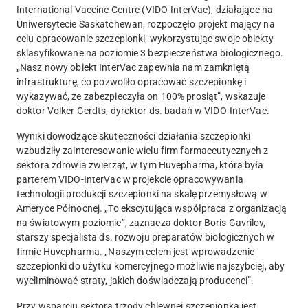
International Vaccine Centre (VIDO-InterVac), działające na
Uniwersytecie Saskatchewan, rozpoczęło projekt mający na
celu opracowanie
szczepionki
, wykorzystując swoje obiekty
sklasyfikowane na poziomie 3 bezpieczeństwa biologicznego.
„Nasz nowy obiekt InterVac zapewnia nam zamkniętą
infrastrukturę, co pozwoliło opracować szczepionkę i
wykazywać, że zabezpieczyła on 100% prosiąt”, wskazuje
doktor Volker Gerdts, dyrektor ds. badań w VIDO-InterVac.
Wyniki dowodzące skuteczności działania szczepionki
wzbudziły zainteresowanie wielu firm farmaceutycznych z
sektora zdrowia zwierząt, w tym Huvepharma, która była
parterem VIDO-InterVac w projekcie opracowywania
technologii produkcji szczepionki na skalę przemysłową w
Ameryce Północnej. „To ekscytująca współpraca z organizacją
na światowym poziomie”, zaznacza doktor Boris Gavrilov,
starszy specjalista ds. rozwoju preparatów biologicznych w
firmie Huvepharma. „Naszym celem jest wprowadzenie
szczepionki do użytku komercyjnego możliwie najszybciej, aby
wyeliminować straty, jakich doświadczają producenci”.
Przy wsparciu sektora trzody chlewnej szczepionka jest