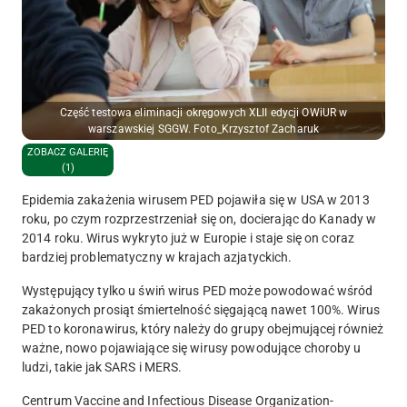
Część testowa eliminacji okręgowych XLII edycji OWiUR w
warszawskiej SGGW. Foto_Krzysztof Zacharuk
ZOBACZ GALERIĘ
(1)
Epidemia zakażenia wirusem PED pojawiła się w USA w 2013
roku, po czym rozprzestrzeniał się on, docierając do Kanady w
2014 roku. Wirus wykryto już w Europie i staje się on coraz
bardziej problematyczny w krajach azjatyckich.
Występujący tylko u świń wirus PED może powodować wśród
zakażonych prosiąt śmiertelność sięgającą nawet 100%. Wirus
PED to koronawirus, który należy do grupy obejmującej również
ważne, nowo pojawiające się wirusy powodujące choroby u
ludzi, takie jak SARS i MERS.
Centrum Vaccine and Infectious Disease Organization-