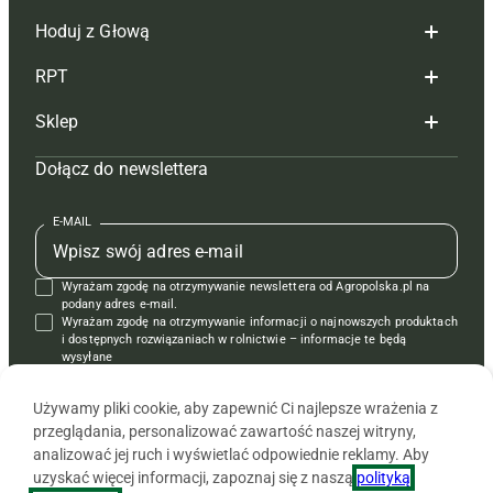
Hoduj z Głową
Redakcja
RPT
Reklama
Hoduj z głową bydło
Sklep
Tagi
Hoduj z głową świnie
Redakcja
Dołącz do newslettera
Mapa serwisu
Prenumerata
Prenumerata
Czasopisma i prenumerata
Kontakt
Redakcja
Reklama
Książki
E-MAIL
Regulamin
Kontakt
Kontakt
Regulamin
Wyrażam zgodę na otrzymywanie newslettera od Agropolska.pl na
Polityka prywatności
Reklama
Krzyżówki
podany adres e-mail.
Wyrażam zgodę na otrzymywanie informacji o najnowszych produktach
i dostępnych rozwiązaniach w rolnictwie – informacje te będą
wysyłane
od APRA sp. z o.o. w imieniu partnerów.
Używamy pliki cookie, aby zapewnić Ci najlepsze wrażenia z
przeglądania, personalizować zawartość naszej witryny,
analizować jej ruch i wyświetlać odpowiednie reklamy. Aby
uzyskać więcej informacji, zapoznaj się z naszą
polityką