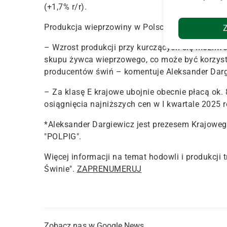
(+1,7% r/r).
Produkcja wieprzowiny w Polsce, jak wynika z 
– Wzrost produkcji przy kurczących się możli
skupu żywca wieprzowego, co może być korzyst
producentów świń – komentuje Aleksander Darg
– Za klasę E krajowe ubojnie obecnie płacą ok.
osiągnięcia najniższych cen w I kwartale 2025 r
*Aleksander Dargiewicz jest prezesem Krajow
"POLPIG".
Więcej informacji na temat hodowli i produkcji
Świnie".
ZAPRENUMERUJ
Zobacz nas w Google News