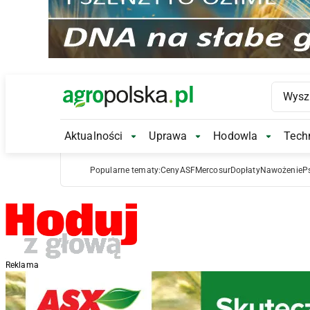
Main Logo
Aktualności
Uprawa
Hodowla
Techn
Aktualności Submenu
Uprawa Submenu
Hodowl
Popularne tematy:
Ceny
ASF
Mercosur
Dopłaty
Nawożenie
P
Reklama