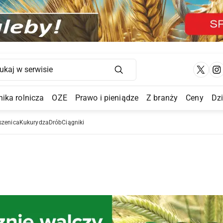
Main Navigation
ika rolnicza
OZE
Prawo i pieniądze
Z branży
Ceny
Dz
a Submenu
szenica
Kukurydza
Drób
Ciągniki