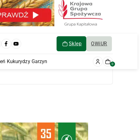
Sklep
OWiUR
ień Kukurydzy Garzyn
0