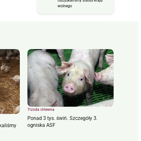
Odzyskaliśmy status kraju
wolnego
Trzoda chlewna
Ponad 3 tys. świń. Szczegóły 3.
ogniska ASF
kaliśmy