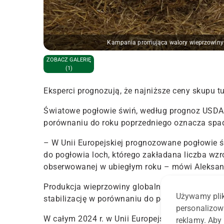
Kampania promująca walory wieprzowiny 
ZOBACZ GALERIĘ
(1)
Eksperci prognozują, że najniższe ceny skupu t
Światowe pogłowie świń, według prognoz USDA,
porównaniu do roku poprzedniego oznacza spad
– W Unii Europejskiej prognozowane pogłowie św
do pogłowia loch, którego zakładana liczba wzr
obserwowanej w ubiegłym roku – mówi
Aleksan
Produkcja wieprzowiny globalnie w 2024 r., we
Używamy plik
stabilizację w porównaniu do poprzedniego.
personalizow
W całym 2024 r. w Unii Europejskiej prognozowa
reklamy. Aby 