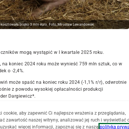
kosztowała blisko 3 mln euro. Foto_Mirosław Lewandowski
uczników mogą wystąpić w I kwartale 2025 roku.
 na koniec 2024 roku może wynieść 759 mln sztuk, co w
ek o -2,4%.
iń może spaść na koniec roku 2024 (-1,1% r/r), odwrotnie
ośnie z powodu wysokiej opłacalności produkcji
der Dargiewicz*
.
dług prognoz USDA, wyniesie 116 mln ton, co oznacza
i cookie, aby zapewnić Ci najlepsze wrażenia z przeglądania,
ać zawartość naszej witryny, analizować jej ruch i wyświetlać
ny jest wzrost produkcji wieprzowiny do 21,2 mln ton
uzyskać więcej informacji, zapoznaj się z naszą
polityką pryw