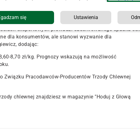
danych MRiRW, wzrosła w pierwszej połowie roku o 7,8%.
Zgadzam się
Ustawienia
Od
wościach eksportowych prowadzi obserwowanego spadku ce
ne dla konsumentów, ale stanowi wyzwanie dla
iewicz, dodając:
 8,60-8,70 zł/kg. Prognozy wskazują na możliwość
oku.
ego Związku Pracodawców-Producentów Trzody Chlewnej
 trzody chlewnej znajdziesz w magazynie "Hoduj z Głową