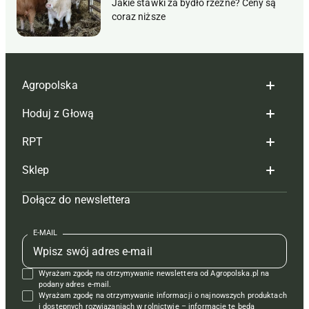
Jakie stawki za bydło rzeźne? Ceny są
coraz niższe
Agropolska
Hoduj z Głową
Redakcja
RPT
Reklama
Hoduj z głową bydło
Sklep
Tagi
Hoduj z głową świnie
Redakcja
Dołącz do newslettera
Mapa serwisu
Prenumerata
Prenumerata
Czasopisma i prenumerata
Kontakt
Redakcja
Reklama
Książki
E-MAIL
Regulamin
Kontakt
Kontakt
Regulamin
Wyrażam zgodę na otrzymywanie newslettera od Agropolska.pl na
Polityka prywatności
Reklama
Krzyżówki
podany adres e-mail.
Wyrażam zgodę na otrzymywanie informacji o najnowszych produktach
i dostępnych rozwiązaniach w rolnictwie – informacje te będą