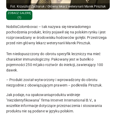
Fot. Krzysztof Zacharuk / Główny lekarz weterynarii Marek Pirsztuk
ZOBACZ GALERIĘ
(1)
NobilisColombovac – tak nazywa się niewiadomego
pochodzenia produkt, który pojawił się na polskim rynku i jest
rozprowadzany w środowisku hodowców gołębi. Przestrzega
przed nim główny lekarz weterynarii Marek Pirsztuk.
Ten niedopuszczony do obrotu specyfik leczniczy ma mieć
charakter immunologiczny. Pakowany jest w butelki o
pojemności 250 ml jako roztwór do iniekcji, zawierający 100
dawek.
– Produkt został wytworzony i wprowadzony do obrotu
niezgodnie z obowiązującym prawem – podkreśla Pirsztuk.
Jak podaje, na opakowaniuproduktu widnieje
"niezidentyfikowana" firma Intervet International B.V., a
wszelkie informacje dotyczące przeznaczenia i stosowania
produktu nie są podane w języku polskim.