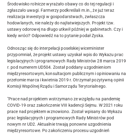
Środowisko rolnicze wyrażało obawy co do tej regulacji i
zgłaszało uwagi. Farmerzy podkreślali m.in., że już teraz
realizacja inwestycji w gospodarstwach, zwłaszcza
hodowlanych, nie należy do najłatwiejszych. Projekt tzw.
ustawy odorowej na długo utkwił później w gabinetach. Czy i
kiedy wróci? Odpowiedź na to pytanie podał Zyska.
Odnosząc się do interpelacji poselskiej wiceminister
przypomniał, że projekt ustawy uzyskał wpis do Wykazu prac
legislacyjnych i programowych Rady Ministrów 28 marca 2019
r. pod numerem UD504. Został poddany uzgodnieniom
międzyresortowym, konsultacjom publicznym i opiniowaniu na
przełomie marca i kwietnia 2019 r. Otrzymał pozytywną opinii
Komisji Wspólnej Rządu i Samorządu Terytorialnego.
"Prace nad projektem wstrzymano ze względu na pandemię
COVID-19 oraz zakończenie VIII kadencji Sejmu. W 2021 roku
prace nad projektem wznowiono. Został wpisany do Wykazu
prac legislacyjnych i programowych Rady Ministrów pod
nowym nr UD2. Aktualnie trwają ponowne uzgodnienia
międzyresortowe. Po zakończeniu procesu uzgodnień