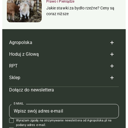
Prawo i Pieniądze
Jakie stawki za bydło rzeźne? Ceny są
coraz niższe
Agropolska
Hoduj z Głową
Redakcja
RPT
Reklama
Hoduj z głową bydło
Sklep
Tagi
Hoduj z głową świnie
Redakcja
Dołącz do newslettera
Mapa serwisu
Prenumerata
Prenumerata
Czasopisma i prenumerata
Kontakt
Redakcja
Reklama
Książki
E-MAIL
Regulamin
Kontakt
Kontakt
Regulamin
Wyrażam zgodę na otrzymywanie newslettera od Agropolska.pl na
Polityka prywatności
Reklama
Krzyżówki
podany adres e-mail.