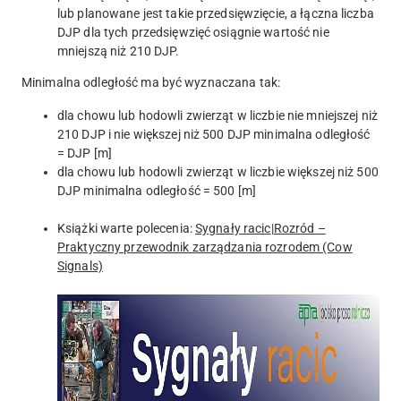
lub planowane jest takie przedsięwzięcie, a łączna liczba
DJP dla tych przedsięwzięć osiągnie wartość nie
mniejszą niż 210 DJP.
Minimalna odległość ma być wyznaczana tak:
dla chowu lub hodowli zwierząt w liczbie nie mniejszej niż
210 DJP i nie większej niż 500 DJP minimalna odległość
= DJP [m]
dla chowu lub hodowli zwierząt w liczbie większej niż 500
DJP minimalna odległość = 500 [m]
Książki warte polecenia:
Sygnały racic
|
Rozród –
Praktyczny przewodnik zarządzania rozrodem (Cow
Signals)