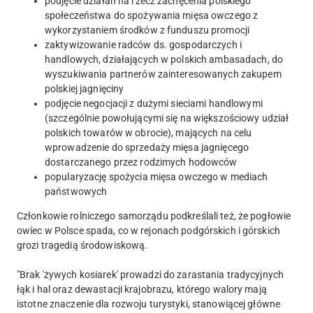
podjęcie działań na rzecz zachęcenia polskiego
społeczeństwa do spożywania mięsa owczego z
wykorzystaniem środków z funduszu promocji
zaktywizowanie radców ds. gospodarczych i
handlowych, działających w polskich ambasadach, do
wyszukiwania partnerów zainteresowanych zakupem
polskiej jagnięciny
podjęcie negocjacji z dużymi sieciami handlowymi
(szczególnie powołującymi się na większościowy udział
polskich towarów w obrocie), mających na celu
wprowadzenie do sprzedaży mięsa jagnięcego
dostarczanego przez rodzimych hodowców
popularyzację spożycia mięsa owczego w mediach
państwowych
Członkowie rolniczego samorządu podkreślali też, że pogłowie
owiec w Polsce spada, co w rejonach podgórskich i górskich
grozi tragedią środowiskową.
"Brak 'żywych kosiarek' prowadzi do zarastania tradycyjnych
łąk i hal oraz dewastacji krajobrazu, którego walory mają
istotne znaczenie dla rozwoju turystyki, stanowiącej główne