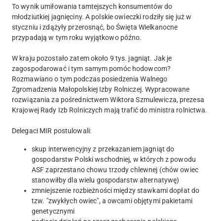
To wynik umiłowania tamtejszych konsumentów do
młodziutkiej jagnięciny. A polskie owieczki rodziły się już w
styczniu i zdążyły przerosnąć, bo Święta Wielkanocne
przypadają w tym roku wyjątkowo późno.
W kraju pozostało zatem około 9 tys. jagniąt. Jak je
zagospodarować i tym samym pomóc hodowcom?
Rozmawiano o tym podczas posiedzenia Walnego
Zgromadzenia Małopolskiej Izby Rolniczej. Wypracowane
rozwiązania za pośrednictwem Wiktora Szmulewicza, prezesa
Krajowej Rady Izb Rolniczych mają trafić do ministra rolnictwa.
Delegaci MIR postulowali:
skup interwencyjny z przekazaniem jagniąt do
gospodarstw Polski wschodniej, w których z powodu
ASF zaprzestano chowu trzody chlewnej (chów owiec
stanowiłby dla wielu gospodarstw alternatywę)
zmniejszenie rozbieżności między stawkami dopłat do
tzw. "zwykłych owiec", a owcami objętymi pakietami
genetycznymi