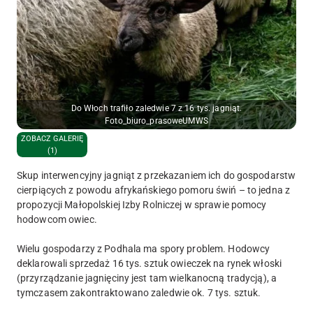
Do Włoch trafiło zaledwie 7 z 16 tys. jagniąt.
Foto_biuro_prasoweUMWS
ZOBACZ GALERIĘ
(1)
Skup interwencyjny jagniąt z przekazaniem ich do gospodarstw
cierpiących z powodu afrykańskiego pomoru świń – to jedna z
propozycji Małopolskiej Izby Rolniczej w sprawie pomocy
hodowcom owiec.
Wielu gospodarzy z Podhala ma spory problem. Hodowcy
deklarowali sprzedaż 16 tys. sztuk owieczek na rynek włoski
(przyrządzanie jagnięciny jest tam wielkanocną tradycją), a
tymczasem zakontraktowano zaledwie ok. 7 tys. sztuk.