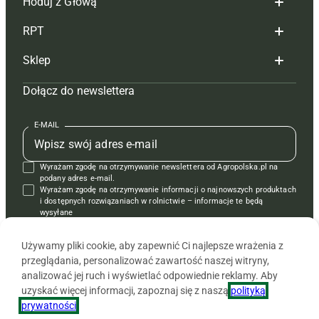
Hoduj z Głową
Redakcja
RPT
Reklama
Hoduj z głową bydło
Sklep
Tagi
Hoduj z głową świnie
Redakcja
Dołącz do newslettera
Mapa serwisu
Prenumerata
Prenumerata
Czasopisma i prenumerata
Kontakt
Redakcja
Reklama
Książki
E-MAIL
Regulamin
Kontakt
Kontakt
Regulamin
Wyrażam zgodę na otrzymywanie newslettera od Agropolska.pl na
Polityka prywatności
Reklama
Krzyżówki
podany adres e-mail.
Wyrażam zgodę na otrzymywanie informacji o najnowszych produktach
i dostępnych rozwiązaniach w rolnictwie – informacje te będą
wysyłane
od APRA sp. z o.o. w imieniu partnerów.
Używamy pliki cookie, aby zapewnić Ci najlepsze wrażenia z
przeglądania, personalizować zawartość naszej witryny,
analizować jej ruch i wyświetlać odpowiednie reklamy. Aby
uzyskać więcej informacji, zapoznaj się z naszą
polityką
prywatności
.