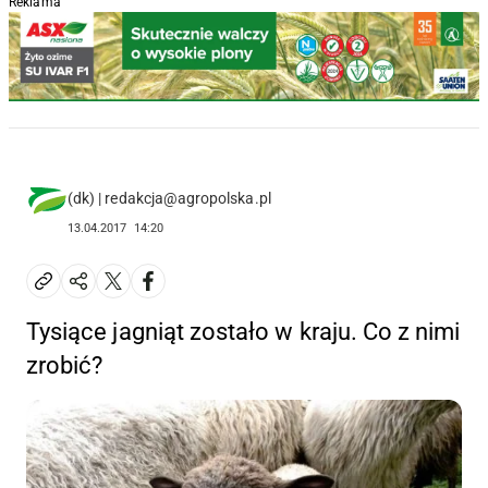
Reklama
(dk) | redakcja@agropolska.pl
13.04.2017
14:20
Tysiące jagniąt zostało w kraju. Co z nimi
zrobić?