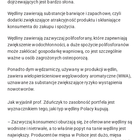
dojrzewających jest bardzo słona.
Wędliny zawierają substancje barwiące i zapachowe, czyli
dodatki zwiększające atrakcyjność produktu i skłaniające
konsumenta do zakupu i spożycia.
Wędliny zawierają zazwyczaj polifosforany, które zapewniają
zwiększenie wodochłonności, a duże spożycie polifosforanów
może zakłócać gospodarkę wapniową, co jest szczególnie
ważne u osób zagrożonych osteoporozą.
Ponadto dym wędzarniczy, używany w produkcji wędlin,
zawiera wielopierścieniowe węglowodory aromatyczne (WWA),
uznawane za substancje zwiększające ryzyko wystąpienia
nowotworów.
Jak wyjaśnił prof. Zduńczyk to zasobność portfela jest
wyznacznikiem tego, jaki typ wędliny Polacy kupują.
– Zazwyczaj konsumenci oburzają się, że oferowane wędliny są
wodniste i nietrwałe, a to właśnie popyt na tanie wędliny jest
największy. Producentów mięsa w Polsce jest dużo, mięsa