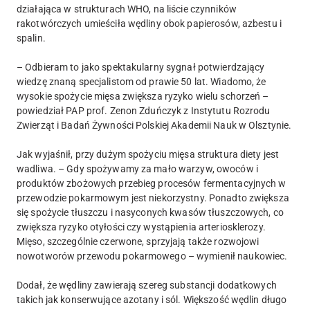
działająca w strukturach WHO, na liście czynników
rakotwórczych umieściła wędliny obok papierosów, azbestu i
spalin.
– Odbieram to jako spektakularny sygnał potwierdzający
wiedzę znaną specjalistom od prawie 50 lat. Wiadomo, że
wysokie spożycie mięsa zwiększa ryzyko wielu schorzeń –
powiedział PAP prof. Zenon Zduńczyk z Instytutu Rozrodu
Zwierząt i Badań Żywności Polskiej Akademii Nauk w Olsztynie.
Jak wyjaśnił, przy dużym spożyciu mięsa struktura diety jest
wadliwa. – Gdy spożywamy za mało warzyw, owoców i
produktów zbożowych przebieg procesów fermentacyjnych w
przewodzie pokarmowym jest niekorzystny. Ponadto zwiększa
się spożycie tłuszczu i nasyconych kwasów tłuszczowych, co
zwiększa ryzyko otyłości czy wystąpienia arteriosklerozy.
Mięso, szczególnie czerwone, sprzyjają także rozwojowi
nowotworów przewodu pokarmowego – wymienił naukowiec.
Dodał, że wędliny zawierają szereg substancji dodatkowych
takich jak konserwujące azotany i sól. Większość wędlin długo