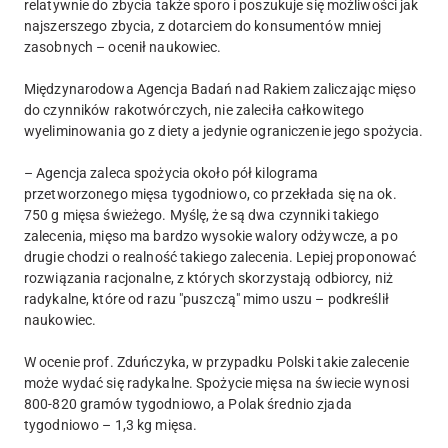
relatywnie do zbycia także sporo i poszukuje się możliwości jak
najszerszego zbycia, z dotarciem do konsumentów mniej
zasobnych – ocenił naukowiec.
Międzynarodowa Agencja Badań nad Rakiem zaliczając mięso
do czynników rakotwórczych, nie zaleciła całkowitego
wyeliminowania go z diety a jedynie ograniczenie jego spożycia.
– Agencja zaleca spożycia około pół kilograma
przetworzonego mięsa tygodniowo, co przekłada się na ok.
750 g mięsa świeżego. Myślę, że są dwa czynniki takiego
zalecenia, mięso ma bardzo wysokie walory odżywcze, a po
drugie chodzi o realność takiego zalecenia. Lepiej proponować
rozwiązania racjonalne, z których skorzystają odbiorcy, niż
radykalne, które od razu "puszczą" mimo uszu – podkreślił
naukowiec.
W ocenie prof. Zduńczyka, w przypadku Polski takie zalecenie
może wydać się radykalne. Spożycie mięsa na świecie wynosi
800-820 gramów tygodniowo, a Polak średnio zjada
tygodniowo – 1,3 kg mięsa.