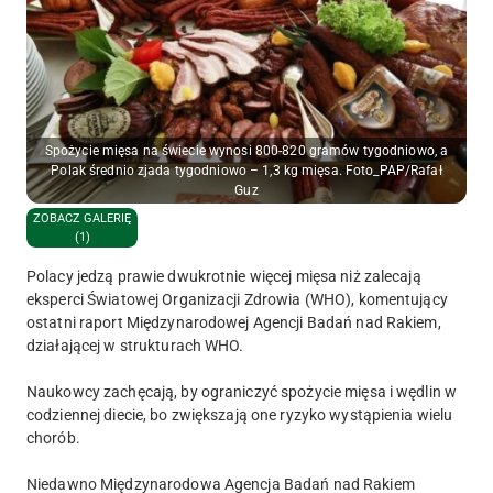
Spożycie mięsa na świecie wynosi 800-820 gramów tygodniowo, a
Polak średnio zjada tygodniowo – 1,3 kg mięsa. Foto_PAP/Rafał
Guz
ZOBACZ GALERIĘ
(1)
Polacy jedzą prawie dwukrotnie więcej mięsa niż zalecają
eksperci Światowej Organizacji Zdrowia (WHO), komentujący
ostatni raport Międzynarodowej Agencji Badań nad Rakiem,
działającej w strukturach WHO.
Naukowcy zachęcają, by ograniczyć spożycie mięsa i wędlin w
codziennej diecie, bo zwiększają one ryzyko wystąpienia wielu
chorób.
Niedawno Międzynarodowa Agencja Badań nad Rakiem