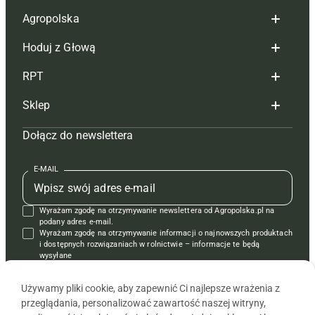
Agropolska
Hoduj z Głową
Redakcja
RPT
Reklama
Hoduj z głową bydło
Sklep
Tagi
Hoduj z głową świnie
Redakcja
Dołącz do newslettera
Mapa serwisu
Prenumerata
Prenumerata
Czasopisma i prenumerata
Kontakt
Redakcja
Reklama
Książki
E-MAIL
Regulamin
Kontakt
Kontakt
Regulamin
Wyrażam zgodę na otrzymywanie newslettera od Agropolska.pl na
Polityka prywatności
Reklama
Krzyżówki
podany adres e-mail.
Wyrażam zgodę na otrzymywanie informacji o najnowszych produktach
i dostępnych rozwiązaniach w rolnictwie – informacje te będą
wysyłane
od APRA sp. z o.o. w imieniu partnerów.
Używamy pliki cookie, aby zapewnić Ci najlepsze wrażenia z
przeglądania, personalizować zawartość naszej witryny,