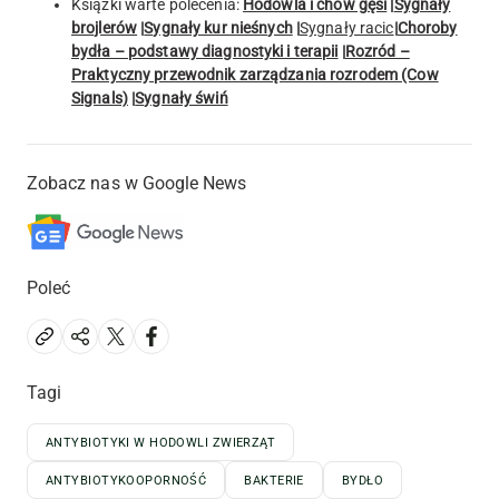
Książki warte polecenia:
Hodowla i chów gęsi
|
Sygnały
brojlerów
|
Sygnały kur nieśnych
|
Sygnały racic
|
Choroby
bydła – podstawy diagnostyki i terapii
|
Rozród –
Praktyczny przewodnik zarządzania rozrodem (Cow
Signals)
|
Sygnały świń
Zobacz nas w Google News
Poleć
Tagi
ANTYBIOTYKI W HODOWLI ZWIERZĄT
ANTYBIOTYKOOPORNOŚĆ
BAKTERIE
BYDŁO