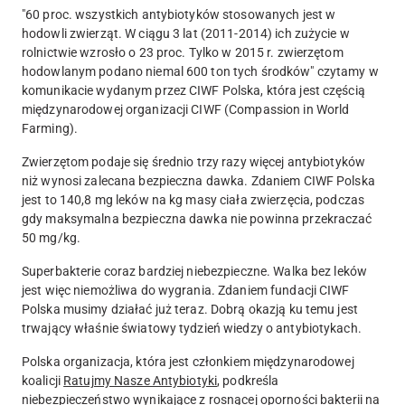
"60 proc. wszystkich antybiotyków stosowanych jest w
hodowli zwierząt. W ciągu 3 lat (2011-2014) ich zużycie w
rolnictwie wzrosło o 23 proc. Tylko w 2015 r. zwierzętom
hodowlanym podano niemal 600 ton tych środków" czytamy w
komunikacie wydanym przez CIWF Polska, która jest częścią
międzynarodowej organizacji CIWF (Compassion in World
Farming).
Zwierzętom podaje się średnio trzy razy więcej antybiotyków
niż wynosi zalecana bezpieczna dawka. Zdaniem CIWF Polska
jest to 140,8 mg leków na kg masy ciała zwierzęcia, podczas
gdy maksymalna bezpieczna dawka nie powinna przekraczać
50 mg/kg.
Superbakterie coraz bardziej niebezpieczne. Walka bez leków
jest więc niemożliwa do wygrania. Zdaniem fundacji CIWF
Polska musimy działać już teraz. Dobrą okazją ku temu jest
trwający właśnie światowy tydzień wiedzy o antybiotykach.
Polska organizacja, która jest członkiem międzynarodowej
koalicji
Ratujmy Nasze Antybiotyki
, podkreśla
niebezpieczeństwo wynikające z rosnącej oporności bakterii na