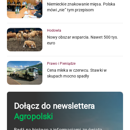
Niemieckie znakowanie mięsa. Polska
mówi „nie” tym przepisom
Hodowla
Nowy obszar wsparcia. Nawet 500 tys.
euro
Prawo i Pieniądze
Cena mleka w czerwcu. Stawki w
skupach mocno spadły
Dołącz do newslettera
Agropolski
Bądź na bieżąco z informacjami ze świata