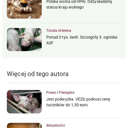
Polska wolna od HPAI. Odzyskaliśmy
status kraju wolnego
Trzoda chlewna
Ponad 3 tys. świń. Szczegóły 3. ogniska
ASF
Więcej od tego autora
Prawo i Pieniądze
Jest podwyżka. VEZG podnosi cenę
tuczników do 1,50 euro
Aktualności