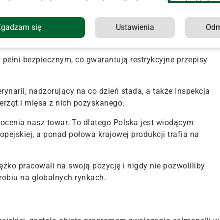
każdym etapie pod stałym nadzorem państwowych instytucji
Zgadzam się
Ustawienia
Od
 i dbają o to, by produkty były w pełni bezpieczne dla
w pełni bezpiecznym, co gwarantują restrykcyjne przepisy
ynarii, nadzorujący na co dzień stada, a także Inspekcja
erząt i mięsa z nich pozyskanego.
docenia nasz towar. To dlatego Polska jest wiodącym
pejskiej, a ponad połowa krajowej produkcji trafia na
iężko pracowali na swoją pozycję i nigdy nie pozwoliliby
obiu na globalnych rynkach.