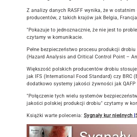
Z analizy danych RASFF wynika, że w ostatnim
producentów, z takich krajów jak Belgia, Francja
"Pokazuje to jednoznacznie, że nie jest to probl
czytamy w komunikacie.
Pełne bezpieczeństwo procesu produkcji drobiu
(Hazard Analysis and Critical Control Point – A
Większość polskich producentów drobiu stosuj
jak
IFS
(International Food Standard) czy
BRC
(B
dodatkowo systemy jakości żywności jak
QAFP
"Połączenie tych wielu systemów bezpieczeństw
jakości polskiej produkcji drobiu" czytamy w ko
Książki warte polecenia:
Sygnały kur nieśnych
|