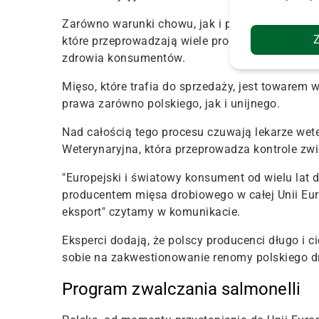
Zarówno warunki chowu, jak i produkcji są na 
które przeprowadzają wiele procedur kontrolnych
zdrowia konsumentów.
Mięso, które trafia do sprzedaży, jest towarem 
prawa zarówno polskiego, jak i unijnego.
Nad całością tego procesu czuwają lekarze weter
Weterynaryjna, która przeprowadza kontrole zwi
"Europejski i światowy konsument od wielu lat 
producentem mięsa drobiowego w całej Unii Euro
eksport" czytamy w komunikacie.
Eksperci dodają, że polscy producenci długo i c
sobie na zakwestionowanie renomy polskiego dr
Program zwalczania salmonelli