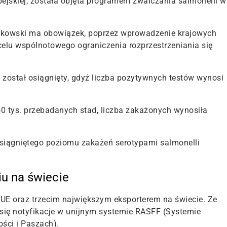
ejskiej, została objęta programem zwalczania salmonelli w
łonkowski ma obowiązek, poprzez wprowadzenie krajowych
celu wspólnotowego ograniczenia rozprzestrzeniania się
w został osiągnięty, gdyż liczba pozytywnych testów wynosi
0 tys. przebadanych stad, liczba zakażonych wynosiła
osiągniętego poziomu zakażeń serotypami salmonelli
iu na świecie
UE oraz trzecim największym eksporterem na świecie. Ze
ą się notyfikacje w unijnym systemie RASFF (Systemie
ści i Paszach).