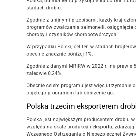
Polska, od momentu przystąpienia do Unii Europ
stadach drobiu.
Zgodnie z unijnymi przepisami, każdy kraj cz
programów zwalczania salmonelli, osiągnięcie 
choroby i czynników chorobotwórczych.
W przypadku Polski, cel ten w stadach brojleró
obecnie znacznie poniżej 1%.
Zgodnie z danymi MRiRW w 2022 r., na prawie 5
zaledwie 0,24%.
Obecnie celem programu jest więc utrzymanie 
objętego programem lub obniżenie go.
Polska trzecim eksporterem drob
Polska jest największym producentem drobiu w 
względu na skalę produkcji i eksportu, zdarzaj
Wczesnego Ostrzegania o Niebezpiecznej Żywno