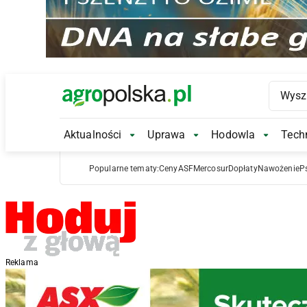
Main Logo
Aktualności
Uprawa
Hodowla
Techn
Aktualności Submenu
Uprawa Submenu
Hodowl
Popularne tematy:
Ceny
ASF
Mercosur
Dopłaty
Nawożenie
P
Reklama