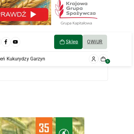
Sklep
OWiUR
ień Kukurydzy Garzyn
0