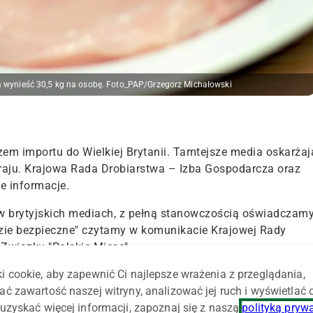
 wynieść 30,5 kg na osobę. Foto_PAP/Grzegorz Michałowski
em importu do Wielkiej Brytanii. Tamtejsze media oskarżaj
kraju. Krajowa Rada Drobiarstwa – Izba Gospodarcza oraz
e informacje.
 w brytyjskich mediach, z pełną stanowczością oświadczamy
ędzie bezpieczne" czytamy w komunikacie Krajowej Rady
Związku "Polskie Mięso".
i cookie, aby zapewnić Ci najlepsze wrażenia z przeglądania,
 zarówno z rygorystycznych przepisów UE jak i procedur
ać zawartość naszej witryny, analizować jej ruch i wyświetlać
 Polsce firmy, bardzo często z zagranicznym kapitałem,
uzyskać więcej informacji, zapoznaj się z naszą
polityką pryw