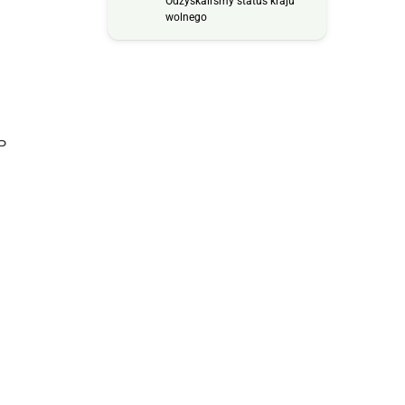
Odzyskaliśmy status kraju
wolnego
P