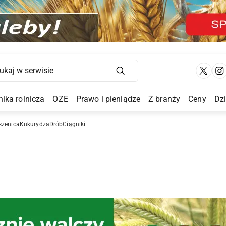
Main Navigation
ika rolnicza
OZE
Prawo i pieniądze
Z branży
Ceny
Dz
a Submenu
szenica
Kukurydza
Drób
Ciągniki