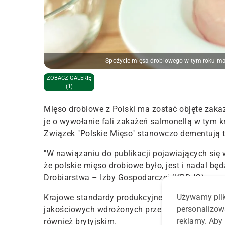
Spożycie mięsa drobiowego w tym roku ma
ZOBACZ GALERIĘ
(1)
Mięso drobiowe z Polski ma zostać objęte zakaz
je o wywołanie fali zakażeń salmonellą w tym 
Związek "Polskie Mięso" stanowczo dementują t
"W nawiązaniu do publikacji pojawiających się
że polskie mięso drobiowe było, jest i nadal b
Drobiarstwa – Izby Gospodarczej (KRD-IG) oraz 
Używamy plik
Krajowe standardy produkcyjne drobiu wynikają
personalizow
jakościowych wdrożonych przez funkcjonujące w
reklamy. Aby 
również brytyjskim.