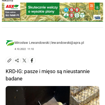
Reklama
Mirosław Lewandowski | lewandowski@apra.pl
4.10.2022
11:10
KRD-IG: pasze i mięso są nieustannie
badane