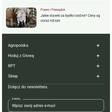
Prawo i Pieniądze
Jakie stawki za bydło rzeźne? Ceny są
coraz niższe
Agropolska
Hoduj z Głową
Redakcja
RPT
Reklama
Hoduj z głową bydło
Sklep
Tagi
Hoduj z głową świnie
Redakcja
Dołącz do newslettera
Mapa serwisu
Prenumerata
Prenumerata
Czasopisma i prenumerata
Kontakt
Redakcja
Reklama
Książki
E-MAIL
Regulamin
Kontakt
Kontakt
Regulamin