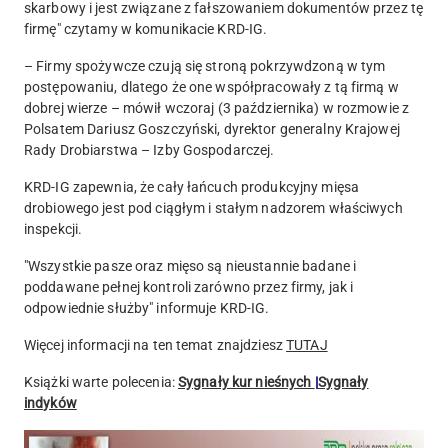
skarbowy i jest związane z fałszowaniem dokumentów przez tę
firmę" czytamy w komunikacie
KRD-IG
.
– Firmy spożywcze czują się stroną pokrzywdzoną w tym
postępowaniu, dlatego że one współpracowały z tą firmą w
dobrej wierze – mówił wczoraj (3 października) w rozmowie z
Polsatem
Dariusz Goszczyński
, dyrektor generalny Krajowej
Rady Drobiarstwa – Izby Gospodarczej.
KRD-IG zapewnia, że cały łańcuch produkcyjny mięsa
drobiowego jest pod ciągłym i stałym nadzorem właściwych
inspekcji.
"Wszystkie pasze oraz mięso są nieustannie badane i
poddawane pełnej kontroli zarówno przez firmy, jak i
odpowiednie służby" informuje KRD-IG.
Więcej informacji na ten temat znajdziesz
TUTAJ
Książki warte polecenia:
Sygnały kur nieśnych
|
Sygnały
indyków