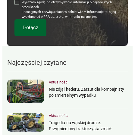
Wyrażam zgodę na otrzymywanie informacji o najnowszych
produktach
i dostępnych rozwiązaniach w rolnictwie – informacje te będą
wysyłane od APRA sp. z o.o. w imieniu partnerów.
Najczęściej czytane
Aktualności
Nie zdjął hederu. Zarzut dla kombajnisty
po śmiertelnym wypadku
Aktualności
Tragedia na wąskiej drodze.
Przygnieciony traktorzysta zmarł