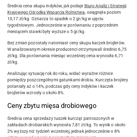
Średnia cena skupu indyków, jak podaje
Biuro Analiz i Strategii
Krajowego Ośrodka Wsparcia Rolnictwa
, osiągnęła poziom
10,17 zł/kg. Oznacza to spadek o 2 gr/kg w ujęciu
tygodniowym. Jednocześnie w porównaniu z poprzednim
miesiącem stawki były wyższe o 5 gr/kg.
Bez zmian pozostały natomiast ceny skupu kaczek brojlerów.
W analizowanym okresie producenci otrzymywali średnio 6,75
zł/kg. Dla porównania miesiąc wcześniej cena wynosiła 6,71
zł/kg.
Analizując sytuację rok do roku, widać wyraźne różnice
pomiędzy poszczególnymi gatunkami drobiu. Kurczęta brojlery
potaniały aż o 14%, podczas gdy ceny indyków i kaczek
brojlerów wzrosły o około 8%.
Ceny zbytu mięsa drobiowego
Średnia cena sprzedaży tuszek kurcząt patroszonych w
zakładach drobiarskich wyniosła 7,81 zł/kg. To wynik o około
2% wyższy niż tydzień wcześniej, jednak jednocześnie o 8%