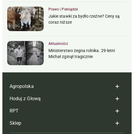
Prawo i Pieniądze
Jakie stawki za bydło rzeźne? Ceny są
coraz niższe
Aktualności
Ministerstwo żegna rolnika. 29-letni
Michał zginął tragicznie
Agropolska
Hoduj z Głową
Redakcja
RPT
Reklama
Hoduj z głową bydło
Sklep
Tagi
Hoduj z głową świnie
Redakcja