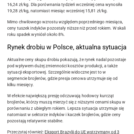
16,24 zł/kg. Dla porównania tydzień wcześniej cena wynosiła
19,28 zł/kg, natomiast miesiąc wcześniej 15,81 zł/kg.
Mimo chwilowego wzrostu względem poprzedniego miesiąca,
ceny tuszek indyków pozostały niższe niż przed rokiem. W skali
roku spadek wyniósł około 8%.
Rynek drobiu w Polsce, aktualna sytuacja
Aktualne ceny skupu drobiu pokazują, że rynek nadal pozostaje
pod wpływem dużej zmienności kosztów produkcji, a także
sytuacji eksportowej. Szczególnie widoczne jest to w
segmencie brojlerów, gdzie presja cenowa utrzymuje się od
kilku miesięcy.
W efekcie największą presję odczuwają hodowcy kurcząt
brojlerów, którzy muszą mierzyć się z niższymi cenami skupu w
porównaniu z ubiegłym rokiem. Lepsza sytuacja utrzymuje się
natomiast w sektorze indyków i kaczek brojlerów, gdzie ceny
pozostają relatywnie stabilne.
Przeczytaj również:
Eksport Brazylii do UE wstrzymany od 3