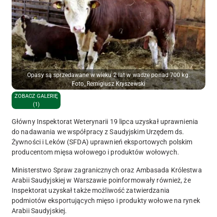
Opasy są sprzedawane w wieku 2 lat w wadze ponad 700 kg.
Foto_Remigiusz Kryszewski
ZOBACZ GALERIĘ
(1)
Główny Inspektorat Weterynarii 19 lipca uzyskał uprawnienia
do nadawania we współpracy z Saudyjskim Urzędem ds.
Żywności i Leków (SFDA) uprawnień eksportowych polskim
producentom mięsa wołowego i produktów wołowych.
Ministerstwo Spraw zagranicznych oraz Ambasada Królestwa
Arabii Saudyjskiej w Warszawie poinformowały również, że
Inspektorat uzyskał także możliwość zatwierdzania
podmiotów eksportujących mięso i produkty wołowe na rynek
Arabii Saudyjskiej.