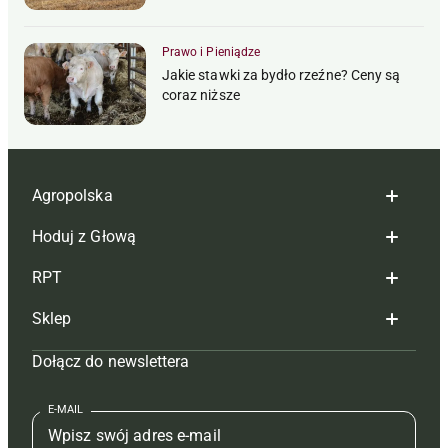
Prawo i Pieniądze
Jakie stawki za bydło rzeźne? Ceny są
coraz niższe
Agropolska
Hoduj z Głową
Redakcja
RPT
Reklama
Hoduj z głową bydło
Sklep
Tagi
Hoduj z głową świnie
Redakcja
Dołącz do newslettera
Mapa serwisu
Prenumerata
Prenumerata
Czasopisma i prenumerata
Kontakt
Redakcja
Reklama
Książki
E-MAIL
Regulamin
Kontakt
Kontakt
Regulamin