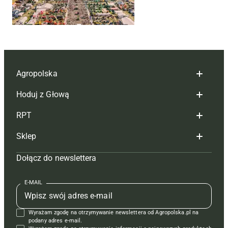
Agropolska
Hoduj z Głową
Redakcja
RPT
Reklama
Hoduj z głową bydło
Sklep
Tagi
Hoduj z głową świnie
Redakcja
Dołącz do newslettera
Mapa serwisu
Prenumerata
Prenumerata
Czasopisma i prenumerata
Kontakt
Redakcja
Reklama
Książki
E-MAIL
Regulamin
Kontakt
Kontakt
Regulamin
Wyrażam zgodę na otrzymywanie newslettera od Agropolska.pl na
Polityka prywatności
Reklama
Krzyżówki
podany adres e-mail.