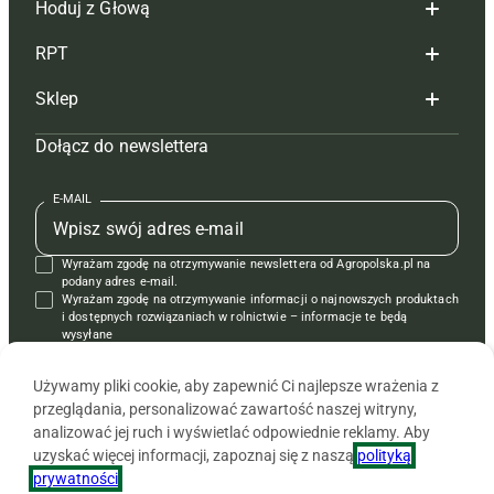
Hoduj z Głową
Redakcja
RPT
Reklama
Hoduj z głową bydło
Sklep
Tagi
Hoduj z głową świnie
Redakcja
Dołącz do newslettera
Mapa serwisu
Prenumerata
Prenumerata
Czasopisma i prenumerata
Kontakt
Redakcja
Reklama
Książki
E-MAIL
Regulamin
Kontakt
Kontakt
Regulamin
Wyrażam zgodę na otrzymywanie newslettera od Agropolska.pl na
Polityka prywatności
Reklama
Krzyżówki
podany adres e-mail.
Wyrażam zgodę na otrzymywanie informacji o najnowszych produktach
i dostępnych rozwiązaniach w rolnictwie – informacje te będą
wysyłane
od APRA sp. z o.o. w imieniu partnerów.
Używamy pliki cookie, aby zapewnić Ci najlepsze wrażenia z
przeglądania, personalizować zawartość naszej witryny,
analizować jej ruch i wyświetlać odpowiednie reklamy. Aby
uzyskać więcej informacji, zapoznaj się z naszą
polityką
prywatności
.