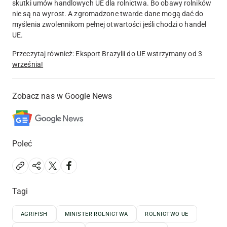
skutki umów handlowych UE dla rolnictwa. Bo obawy rolników
nie są na wyrost. A zgromadzone twarde dane mogą dać do
myślenia zwolennikom pełnej otwartości jeśli chodzi o handel
UE.
Przeczytaj również:
Eksport Brazylii do UE wstrzymany od 3
września!
Zobacz nas w Google News
Poleć
Tagi
AGRIFISH
MINISTER ROLNICTWA
ROLNICTWO UE