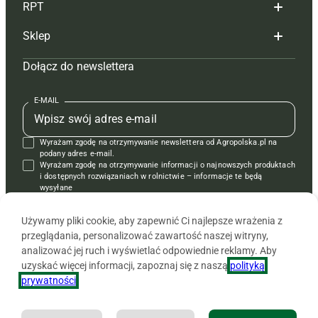
RPT
Reklama
Hoduj z głową bydło
Sklep
Tagi
Hoduj z głową świnie
Redakcja
Dołącz do newslettera
Mapa serwisu
Prenumerata
Prenumerata
Czasopisma i prenumerata
Kontakt
Redakcja
Reklama
Książki
E-MAIL
Regulamin
Kontakt
Kontakt
Regulamin
Wyrażam zgodę na otrzymywanie newslettera od Agropolska.pl na
Polityka prywatności
Reklama
Krzyżówki
podany adres e-mail.
Wyrażam zgodę na otrzymywanie informacji o najnowszych produktach
i dostępnych rozwiązaniach w rolnictwie – informacje te będą
wysyłane
od APRA sp. z o.o. w imieniu partnerów.
Używamy pliki cookie, aby zapewnić Ci najlepsze wrażenia z
przeglądania, personalizować zawartość naszej witryny,
analizować jej ruch i wyświetlać odpowiednie reklamy. Aby
uzyskać więcej informacji, zapoznaj się z naszą
polityką
prywatności
.