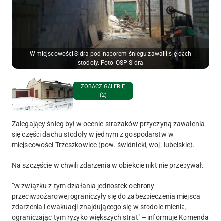
W miejscowości Sidra pod naporem śniegu zawalił się dach
stodoły. Foto_OSP Sidra
ZOBACZ GALERIĘ
(2)
Zalegający śnieg był w ocenie strażaków przyczyną zawalenia
się części dachu stodoły w jednym z gospodarstw w
miejscowości Trzeszkowice (pow. świdnicki, woj. lubelskie).
Na szczęście w chwili zdarzenia w obiekcie nikt nie przebywał.
"W związku z tym działania jednostek ochrony
przeciwpożarowej ograniczyły się do zabezpieczenia miejsca
zdarzenia i ewakuacji znajdującego się w stodole mienia,
ograniczając tym ryzyko większych strat" – informuje Komenda