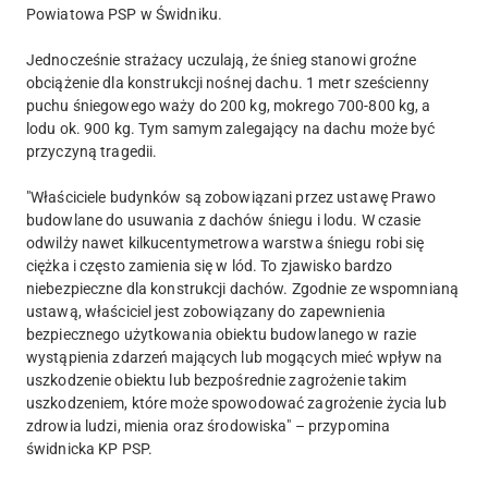
Powiatowa PSP w Świdniku.
Jednocześnie strażacy uczulają, że śnieg stanowi groźne
obciążenie dla konstrukcji nośnej dachu. 1 metr sześcienny
puchu śniegowego waży do 200 kg, mokrego 700-800 kg, a
lodu ok. 900 kg. Tym samym zalegający na dachu może być
przyczyną tragedii.
"Właściciele budynków są zobowiązani przez ustawę Prawo
budowlane do usuwania z dachów śniegu i lodu. W czasie
odwilży nawet kilkucentymetrowa warstwa śniegu robi się
ciężka i często zamienia się w lód. To zjawisko bardzo
niebezpieczne dla konstrukcji dachów. Zgodnie ze wspomnianą
ustawą, właściciel jest zobowiązany do zapewnienia
bezpiecznego użytkowania obiektu budowlanego w razie
wystąpienia zdarzeń mających lub mogących mieć wpływ na
uszkodzenie obiektu lub bezpośrednie zagrożenie takim
uszkodzeniem, które może spowodować zagrożenie życia lub
zdrowia ludzi, mienia oraz środowiska" – przypomina
świdnicka KP PSP.