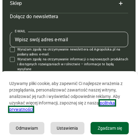
Sklep
Tagi
Hoduj z głową świnie
Redakcja
Dołącz do newslettera
Mapa serwisu
Prenumerata
Prenumerata
Czasopisma i prenumerata
Kontakt
Redakcja
Reklama
Książki
E-MAIL
Regulamin
Kontakt
Kontakt
Regulamin
Wyrażam zgodę na otrzymywanie newslettera od Agropolska.pl na
Polityka prywatności
Reklama
Krzyżówki
podany adres e-mail.
Wyrażam zgodę na otrzymywanie informacji o najnowszych produktach
i dostępnych rozwiązaniach w rolnictwie – informacje te będą
wysyłane
od APRA sp. z o.o. w imieniu partnerów.
Używamy pliki cookie, aby zapewnić Ci najlepsze wrażenia z
przeglądania, personalizować zawartość naszej witryny,
analizować jej ruch i wyświetlać odpowiednie reklamy. Aby
uzyskać więcej informacji, zapoznaj się z naszą
polityką
prywatności
.
Odmawiam
Ustawienia
Zgadzam się
Copyright © 2026 Agencja Promocji Rolnictwa i Agrobiznesu APRA