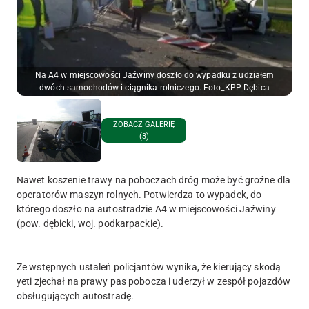
Na A4 w miejscowości Jaźwiny doszło do wypadku z udziałem
dwóch samochodów i ciągnika rolniczego. Foto_KPP Dębica
ZOBACZ GALERIĘ
(3)
Nawet koszenie trawy na poboczach dróg może być groźne dla
operatorów maszyn rolnych. Potwierdza to wypadek, do
którego doszło na autostradzie A4 w miejscowości Jaźwiny
(pow. dębicki, woj. podkarpackie).
Ze wstępnych ustaleń policjantów wynika, że kierujący skodą
yeti zjechał na prawy pas pobocza i uderzył w zespół pojazdów
obsługujących autostradę.