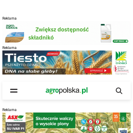
Reklama
Reklama
R
Wyszu
Main Logo
Menu
Reklama