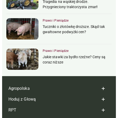
Tragedia na wąskiej drodze.
Przygnieciony traktorzysta zmarł
Prawo i Pieniądze
Tuczniki o złotówkę droższe. Skąd tak
gwałtowne podwyżki cen?
Prawo i Pieniądze
Jakie stawki za bydło rzeźne? Ceny są
coraz niższe
Agropolska
Hoduj z Głową
Redakcja
RPT
Reklama
Hoduj z głową bydło