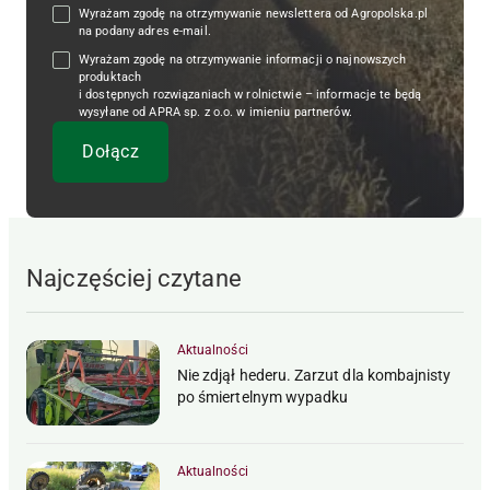
Wyrażam zgodę na otrzymywanie newslettera od Agropolska.pl
na podany adres e-mail.
Wyrażam zgodę na otrzymywanie informacji o najnowszych
produktach
i dostępnych rozwiązaniach w rolnictwie – informacje te będą
wysyłane od APRA sp. z o.o. w imieniu partnerów.
Najczęściej czytane
Aktualności
Nie zdjął hederu. Zarzut dla kombajnisty
po śmiertelnym wypadku
Aktualności