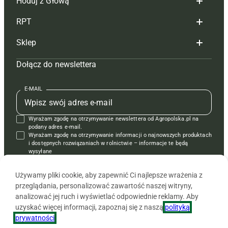
Hoduj z Głową
Redakcja
RPT
Reklama
Hoduj z głową bydło
Sklep
Tagi
Hoduj z głową świnie
Redakcja
Dołącz do newslettera
Mapa serwisu
Prenumerata
Prenumerata
Czasopisma i prenumerata
Kontakt
Redakcja
Reklama
Książki
E-MAIL
Regulamin
Kontakt
Kontakt
Regulamin
Wyrażam zgodę na otrzymywanie newslettera od Agropolska.pl na
Polityka prywatności
Reklama
Krzyżówki
podany adres e-mail.
Wyrażam zgodę na otrzymywanie informacji o najnowszych produktach
i dostępnych rozwiązaniach w rolnictwie – informacje te będą
wysyłane
od APRA sp. z o.o. w imieniu partnerów.
Używamy pliki cookie, aby zapewnić Ci najlepsze wrażenia z
przeglądania, personalizować zawartość naszej witryny,
analizować jej ruch i wyświetlać odpowiednie reklamy. Aby
uzyskać więcej informacji, zapoznaj się z naszą
polityką
prywatności
.