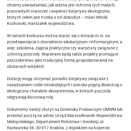
chcemy uświadamiać, jak ważna jest ochrona tych małych,
pracowitych stworzeń i wspierać inicjatywy ekologiczne,
których celem jest troska o ich dobrobyt – mówi Witold
Kozłowski, marszałek województwa.
W ramach konkursu można starać się o dotacje m.in. na
przedsięwzięcia o charakterze edukacyjnym i informacyjnym, a
więc szkolenia, zajęcia praktyczne czy warsztaty związane z
ochroną przyrody. Wspierane będą także projekty promujące
pszczelarstwo jako tradycyjną formę gospodarowania na
obszarach wiejskich.
Dotację mogą otrzymać ponadto inicjatywy związane z
nasadzaniem roślin miododajnych i szeroko pojętą dbałością o
ekologiczny charakter ekosystemów, w których pszczoły
odgrywają kluczową rolę.
Dokumenty należy złożyć na Dzienniku Podawczym UMWM lub
przesłać pocztą na adres: Urząd Marszałkowski Województwa
Małopolskiego, Departament Rolnictwa i Geodezji, ul.
Racławicka 56, 30-017 Kraków, z dopiskiem na kopercie: