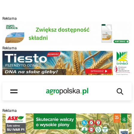
Reklama
Reklama
R
Wyszu
Main Logo
Menu
Reklama