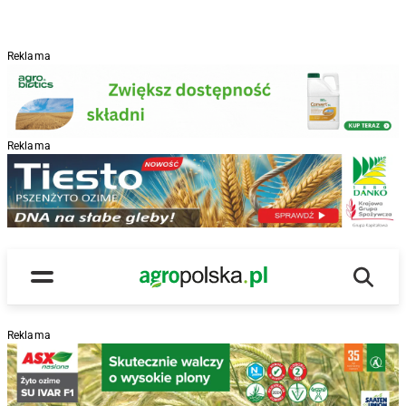
Reklama
Reklama
R
Wyszu
Main Logo
Menu
Reklama