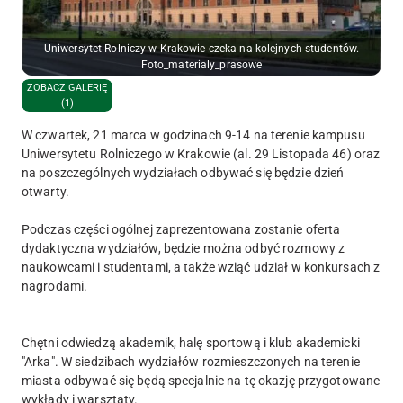
Uniwersytet Rolniczy w Krakowie czeka na kolejnych studentów.
Foto_materialy_prasowe
ZOBACZ GALERIĘ
(1)
W czwartek, 21 marca w godzinach 9-14 na terenie kampusu
Uniwersytetu Rolniczego w Krakowie (al. 29 Listopada 46) oraz
na poszczególnych wydziałach odbywać się będzie dzień
otwarty.
Podczas części ogólnej zaprezentowana zostanie oferta
dydaktyczna wydziałów, będzie można odbyć rozmowy z
naukowcami i studentami, a także wziąć udział w konkursach z
nagrodami.
Chętni odwiedzą akademik, halę sportową i klub akademicki
"Arka". W siedzibach wydziałów rozmieszczonych na terenie
miasta odbywać się będą specjalnie na tę okazję przygotowane
wykłady i warsztaty.