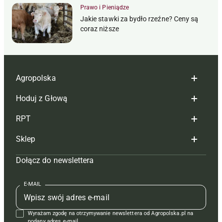
Prawo i Pieniądze
Jakie stawki za bydło rzeźne? Ceny są
coraz niższe
Agropolska
Hoduj z Głową
Redakcja
RPT
Reklama
Hoduj z głową bydło
Sklep
Tagi
Hoduj z głową świnie
Redakcja
Dołącz do newslettera
Mapa serwisu
Prenumerata
Prenumerata
Czasopisma i prenumerata
Kontakt
Redakcja
Reklama
Książki
E-MAIL
Regulamin
Kontakt
Kontakt
Regulamin
Wyrażam zgodę na otrzymywanie newslettera od Agropolska.pl na
Polityka prywatności
Reklama
podany adres e-mail.