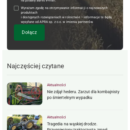
na podany adres e-mail.
Wyrażam zgodę na otrzymywanie informacji o najnowszych
produktach
i dostępnych rozwiązaniach w rolnictwie – informacje te będą
wysyłane od APRA sp. z o.o. w imieniu partnerów.
Najczęściej czytane
Aktualności
Nie zdjął hederu. Zarzut dla kombajnisty
po śmiertelnym wypadku
Aktualności
Tragedia na wąskiej drodze.
Przygnieciony traktorzysta zmarł