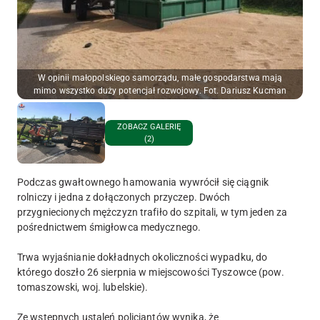
W opinii małopolskiego samorządu, małe gospodarstwa mają
mimo wszystko duży potencjał rozwojowy. Fot. Dariusz Kucman
ZOBACZ GALERIĘ
(2)
Podczas gwałtownego hamowania wywrócił się ciągnik
rolniczy i jedna z dołączonych przyczep. Dwóch
przygniecionych mężczyzn trafiło do szpitali, w tym jeden za
pośrednictwem śmigłowca medycznego.
Trwa wyjaśnianie dokładnych okoliczności wypadku, do
którego doszło 26 sierpnia w miejscowości Tyszowce (pow.
tomaszowski, woj. lubelskie).
Ze wstępnych ustaleń policjantów wynika, że