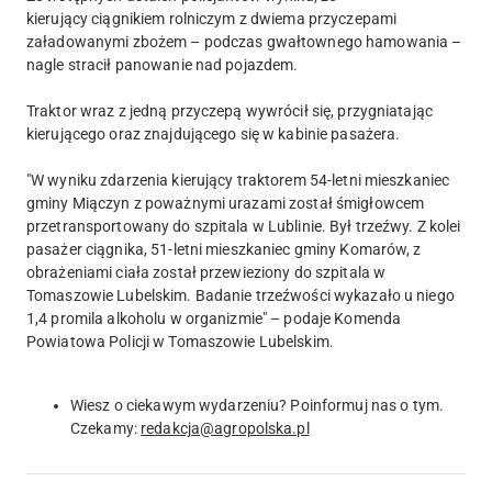
kierujący ciągnikiem rolniczym z dwiema przyczepami
załadowanymi zbożem – podczas gwałtownego hamowania –
nagle stracił panowanie nad pojazdem.
Traktor wraz z jedną przyczepą wywrócił się, przygniatając
kierującego oraz znajdującego się w kabinie pasażera.
"W wyniku zdarzenia kierujący traktorem 54-letni mieszkaniec
gminy Miączyn z poważnymi urazami został śmigłowcem
przetransportowany do szpitala w Lublinie. Był trzeźwy. Z kolei
pasażer ciągnika, 51-letni mieszkaniec gminy Komarów, z
obrażeniami ciała został przewieziony do szpitala w
Tomaszowie Lubelskim. Badanie trzeźwości wykazało u niego
1,4 promila alkoholu w organizmie" – podaje Komenda
Powiatowa Policji w Tomaszowie Lubelskim.
Wiesz o ciekawym wydarzeniu? Poinformuj nas o tym.
Czekamy:
redakcja@agropolska.pl