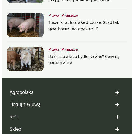
Prawo i Pieniądze
Tuczniki o złotówkę droższe. Skąd tak
gwałtowne podwyżki cen?
Prawo i Pieniądze
Jakie stawki za bydło rzeźne? Ceny są
coraz niższe
Agropolska
Hoduj z Głową
Redakcja
RPT
Reklama
Hoduj z głową bydło
Sklep
Tagi
Hoduj z głową świnie
Redakcja