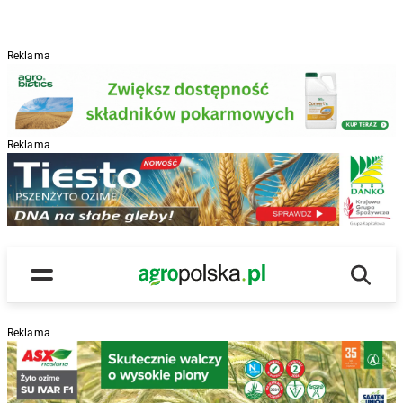
Reklama
Reklama
R
Wyszu
Main Logo
Menu
Reklama