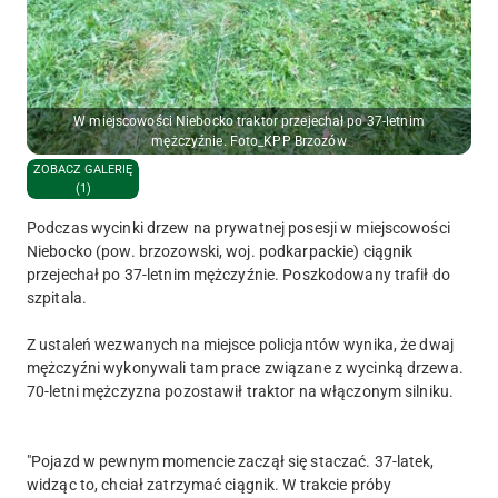
W miejscowości Niebocko traktor przejechał po 37-letnim
mężczyźnie. Foto_KPP Brzozów
ZOBACZ GALERIĘ
(1)
Podczas wycinki drzew na prywatnej posesji w miejscowości
Niebocko (pow. brzozowski, woj. podkarpackie) ciągnik
przejechał po 37-letnim mężczyźnie. Poszkodowany trafił do
szpitala.
Z ustaleń wezwanych na miejsce policjantów wynika, że dwaj
mężczyźni wykonywali tam prace związane z wycinką drzewa.
70-letni mężczyzna pozostawił traktor na włączonym silniku.
"Pojazd w pewnym momencie zaczął się staczać. 37-latek,
widząc to, chciał zatrzymać ciągnik. W trakcie próby