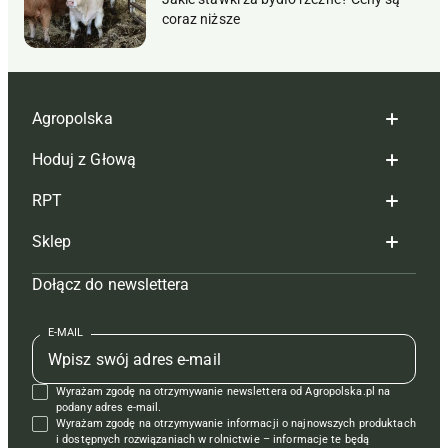
coraz niższe
Agropolska
Hoduj z Głową
Redakcja
RPT
Reklama
Hoduj z głową bydło
Sklep
Tagi
Hoduj z głową świnie
Redakcja
Dołącz do newslettera
Mapa serwisu
Prenumerata
Prenumerata
Czasopisma i prenumerata
Kontakt
Redakcja
Reklama
Książki
E-MAIL
Regulamin
Kontakt
Kontakt
Regulamin
Wyrażam zgodę na otrzymywanie newslettera od Agropolska.pl na
Polityka prywatności
Reklama
Krzyżówki
podany adres e-mail.
Wyrażam zgodę na otrzymywanie informacji o najnowszych produktach
i dostępnych rozwiązaniach w rolnictwie – informacje te będą