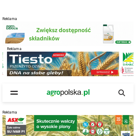
Reklama
Reklama
R
Wyszu
Main Logo
Menu
Reklama