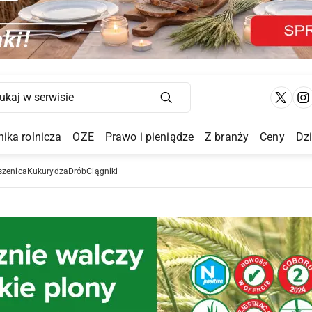
Main Navigation
ika rolnicza
OZE
Prawo i pieniądze
Z branży
Ceny
Dz
a Submenu
szenica
Kukurydza
Drób
Ciągniki