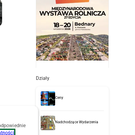
Działy
Ceny
Nadchodzące Wydarzenia
 odpowiednie
atności
.