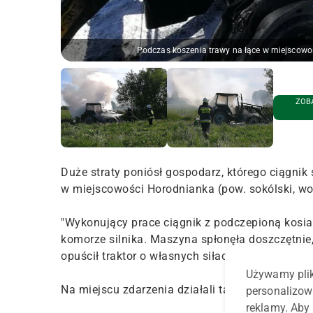
Podczas koszenia trawy na łące w miejscowo
ZOBA
Duże straty poniósł gospodarz, którego ciągnik
w miejscowości Horodnianka (pow. sokólski, woj.
"Wykonujący prace ciągnik z podczepioną kosiar
komorze silnika. Maszyna spłonęła doszczętnie,
opuścił traktor o własnych siłach" – relacjonuj
Używamy plik
Na miejscu zdarzenia działali także strażacy z
personalizow
reklamy. Aby 