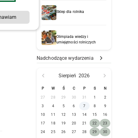
Sklep dla rolnika
mawiam
Olimpiada wiedzy i
umiejętności rolniczych
Nadchodzące wydarzenia
Sierpień
2026
P
W
Ś
C
P
S
N
27
28
29
30
31
1
2
3
4
5
6
7
8
9
10
11
12
13
14
15
16
17
18
19
20
21
22
23
24
25
26
27
28
29
30