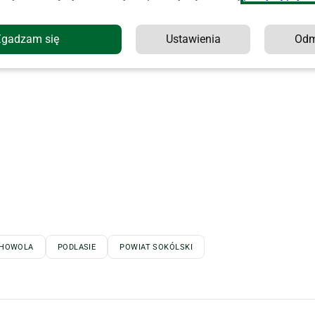
nas o tym. Czekamy:
redakcja@agropolska.pl
Zgadzam się
Ustawienia
Od
CHOWOLA
PODLASIE
POWIAT SOKÓLSKI