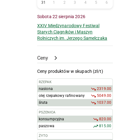
31
1
2
3
4
5
6
Sobota 22 sierpnia 2026
XXIV Międzynarodowy Festiwal
Starych Ciągników i Maszyn
Rolniczych im. Jerzego Samelczaka
Ceny
Ceny produktów w skupach (zł/t)
RZEPAK
nasiona
2319.00
olej rzepakowy rafinowany
5049.00
śruta
1037.00
PSZENICA
konsumpcyjna
820.00
paszowa
815.00
ŻYTO