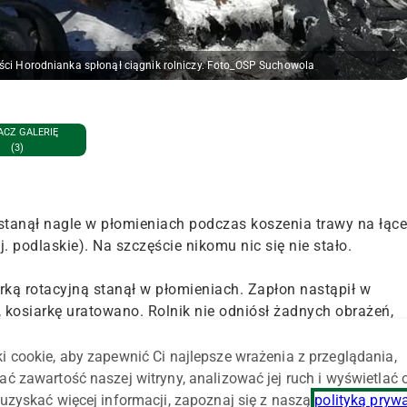
ści Horodnianka spłonął ciągnik rolniczy. Foto_OSP Suchowola
CZ GALERIĘ
(3)
 stanął nagle w płomieniach podczas koszenia trawy na łące
 podlaskie). Na szczęście nikomu nic się nie stało.
ką rotacyjną stanął w płomieniach. Zapłon nastąpił w
 kosiarkę uratowano. Rolnik nie odniósł żadnych obrażeń,
e jednostka Ochotniczej Straży Pożarnej w Suchowoli.
i cookie, aby zapewnić Ci najlepsze wrażenia z przeglądania,
 OSP Horodnianka i JRG w Dąbrowie Białostockiej.
ać zawartość naszej witryny, analizować jej ruch i wyświetlać
uzyskać więcej informacji, zapoznaj się z naszą
polityką pryw