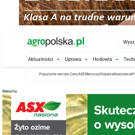
Main Logo
Aktualności
Uprawa
Hodowla
Techn
Aktualności Submenu
Uprawa Submenu
Hodowl
Popularne tematy:
Ceny
ASF
Mercosur
Dopłaty
Nawożenie
P
Reklama