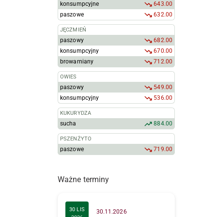
konsumpcyjne
643.00
paszowe
632.00
JĘCZMIEŃ
paszowy
682.00
konsumpcyjny
670.00
browarniany
712.00
OWIES
paszowy
549.00
konsumpcyjny
536.00
KUKURYDZA
sucha
884.00
PSZENŻYTO
paszowe
719.00
Ważne terminy
30 LIS
30.11.2026