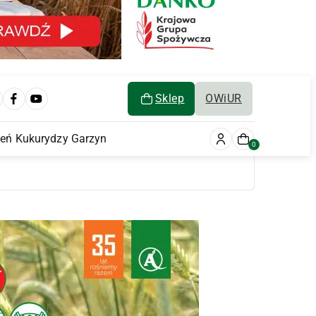
Sklep
OWiUR
ień Kukurydzy Garzyn
0