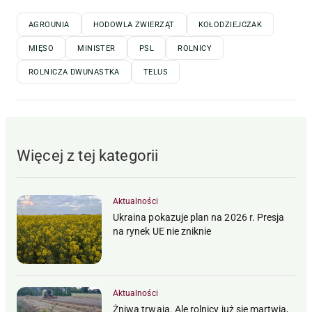
AGROUNIA
HODOWLA ZWIERZĄT
KOŁODZIEJCZAK
MIĘSO
MINISTER
PSL
ROLNICY
ROLNICZA DWUNASTKA
TELUS
Więcej z tej kategorii
Aktualności
Ukraina pokazuje plan na 2026 r. Presja
na rynek UE nie zniknie
Aktualności
Żniwa trwają. Ale rolnicy już się martwią,