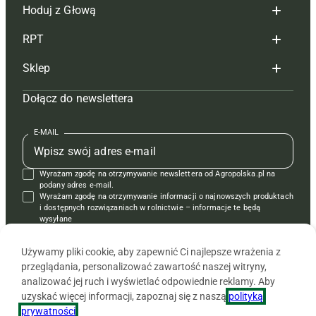
Hoduj z Głową
Redakcja
RPT
Reklama
Hoduj z głową bydło
Sklep
Tagi
Hoduj z głową świnie
Redakcja
Dołącz do newslettera
Mapa serwisu
Prenumerata
Prenumerata
Czasopisma i prenumerata
Kontakt
Redakcja
Reklama
Książki
E-MAIL
Regulamin
Kontakt
Kontakt
Regulamin
Wyrażam zgodę na otrzymywanie newslettera od Agropolska.pl na
Polityka prywatności
Reklama
Krzyżówki
podany adres e-mail.
Wyrażam zgodę na otrzymywanie informacji o najnowszych produktach
i dostępnych rozwiązaniach w rolnictwie – informacje te będą
wysyłane
od APRA sp. z o.o. w imieniu partnerów.
Używamy pliki cookie, aby zapewnić Ci najlepsze wrażenia z
przeglądania, personalizować zawartość naszej witryny,
analizować jej ruch i wyświetlać odpowiednie reklamy. Aby
uzyskać więcej informacji, zapoznaj się z naszą
polityką
prywatności
.