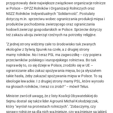
przygotowały dwie największe związkowe organizacje rolnicze
w Polsce
– OPZZ Rolników i Organizacji Rolniczych oraz
NSZZ Rolników Indywidualnych "Solidarność". Postulaty
dotyczą m.in.
sprzeciwu wobec ograniczania produkcji mięsa i
produktów pochodzenia zwierzęcego oraz ograniczania
hodowli zwierząt gospodarskich
w Polsce. Sprzeciw dotyczy
też zakazu uboju zwierząt rzeźnych na potrzeby religijne.
"Z jednej strony widzimy całe to środowisko tak zwanych
ekologów z Sylwią Spurek na czele, a z drugiej strony
mamy rolników. No i teraz
PSL ma zagwozdkę
– czy popiera
przeciwników polskiego i europejskiego rolnictwa. Bo tak
naprawdę to, co się dzieje w Polsce, zrodziło się w UE –
ograniczanie albo zakaz spożywania mięsa
, bo ja słyszałem
takie hasła, żeby zakazać spożywania mięsa w Polsce. To są
ideologie lewackie. I z drugiej strony
mamy PSL, które wyrosło
na głosach rolników, i teraz co zrobi
?" – mówił Telus.
Minister zwrócił uwagę, że
z listy Koalicji Obywatelskiej do
Sejmu dostał się także lider Agrounii Michał Kołodziejczak,
który "wyrósł na protestach rolniczych".
"Zobaczymy, czy
sprawy rolnicze są dla nich ważniejsze, czy ważniejsze są jakieś