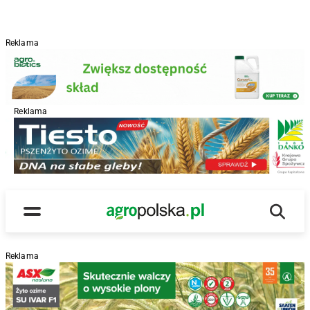
Reklama
Reklama
R
Wyszu
Main Logo
Menu
Reklama