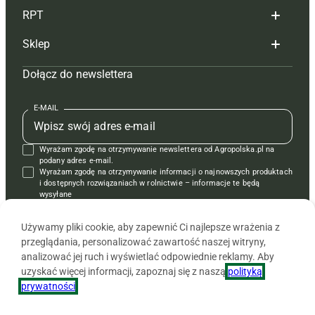
RPT
Reklama
Hoduj z głową bydło
Sklep
Tagi
Hoduj z głową świnie
Redakcja
Dołącz do newslettera
Mapa serwisu
Prenumerata
Prenumerata
Czasopisma i prenumerata
Kontakt
Redakcja
Reklama
Książki
E-MAIL
Regulamin
Kontakt
Kontakt
Regulamin
Wyrażam zgodę na otrzymywanie newslettera od Agropolska.pl na
Polityka prywatności
Reklama
Krzyżówki
podany adres e-mail.
Wyrażam zgodę na otrzymywanie informacji o najnowszych produktach
i dostępnych rozwiązaniach w rolnictwie – informacje te będą
wysyłane
od APRA sp. z o.o. w imieniu partnerów.
Używamy pliki cookie, aby zapewnić Ci najlepsze wrażenia z
przeglądania, personalizować zawartość naszej witryny,
analizować jej ruch i wyświetlać odpowiednie reklamy. Aby
uzyskać więcej informacji, zapoznaj się z naszą
polityką
prywatności
.