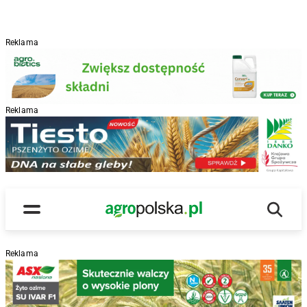
Reklama
Reklama
R
Wyszu
Main Logo
Menu
Reklama