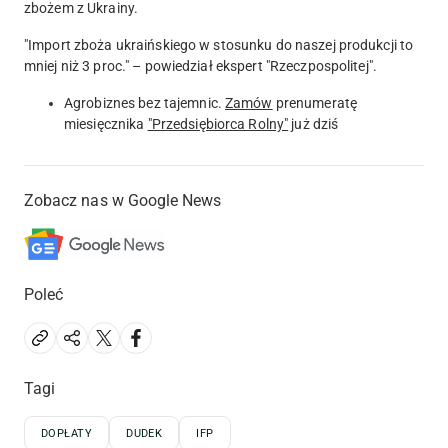
zbożem z Ukrainy.
"Import zboża ukraińskiego w stosunku do naszej produkcji to
mniej niż 3 proc." – powiedział ekspert "Rzeczpospolitej".
Agrobiznes bez tajemnic.
Zamów
prenumeratę
miesięcznika
"Przedsiębiorca Rolny"
już dziś
Zobacz nas w Google News
Poleć
Tagi
DOPŁATY
DUDEK
IFP