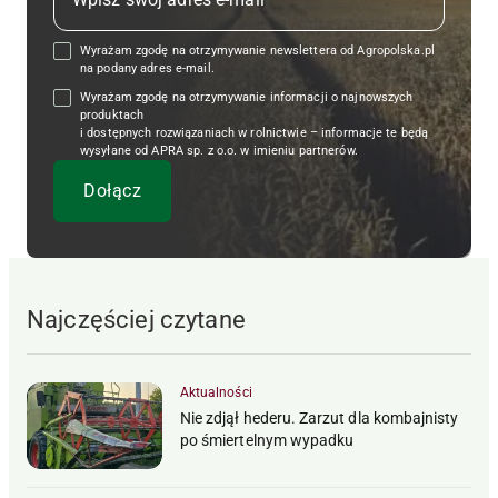
Wyrażam zgodę na otrzymywanie newslettera od Agropolska.pl
na podany adres e-mail.
Wyrażam zgodę na otrzymywanie informacji o najnowszych
produktach
i dostępnych rozwiązaniach w rolnictwie – informacje te będą
wysyłane od APRA sp. z o.o. w imieniu partnerów.
Najczęściej czytane
Aktualności
Nie zdjął hederu. Zarzut dla kombajnisty
po śmiertelnym wypadku