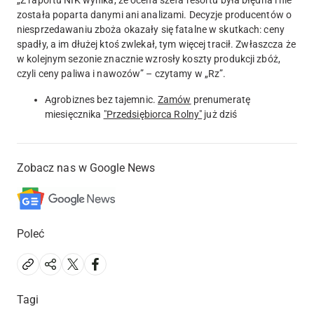
została poparta danymi ani analizami
. Decyzje producentów o
niesprzedawaniu zboża okazały się fatalne w skutkach: ceny
spadły, a im dłużej ktoś zwlekał, tym więcej tracił. Zwłaszcza że
w kolejnym sezonie znacznie wzrosły koszty produkcji zbóż,
czyli ceny paliwa i nawozów” – czytamy w „Rz”.
Agrobiznes bez tajemnic.
Zamów
prenumeratę
miesięcznika
"Przedsiębiorca Rolny"
już dziś
Zobacz nas w Google News
Poleć
Tagi