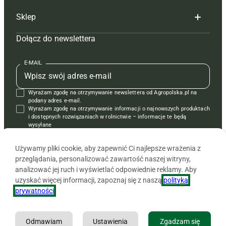
Sklep
Tagi
Hoduj z głową świnie
Redakcja
Dołącz do newslettera
Mapa serwisu
Prenumerata
Prenumerata
Czasopisma i prenumerata
Kontakt
Redakcja
Reklama
Książki
E-MAIL
Regulamin
Kontakt
Kontakt
Regulamin
Wyrażam zgodę na otrzymywanie newslettera od Agropolska.pl na
Polityka prywatności
Reklama
Krzyżówki
podany adres e-mail.
Wyrażam zgodę na otrzymywanie informacji o najnowszych produktach
i dostępnych rozwiązaniach w rolnictwie – informacje te będą
wysyłane
od APRA sp. z o.o. w imieniu partnerów.
Używamy pliki cookie, aby zapewnić Ci najlepsze wrażenia z
przeglądania, personalizować zawartość naszej witryny,
analizować jej ruch i wyświetlać odpowiednie reklamy. Aby
uzyskać więcej informacji, zapoznaj się z naszą
polityką
prywatności
.
Odmawiam
Ustawienia
Zgadzam się
Copyright © 2026 Agencja Promocji Rolnictwa i Agrobiznesu APRA