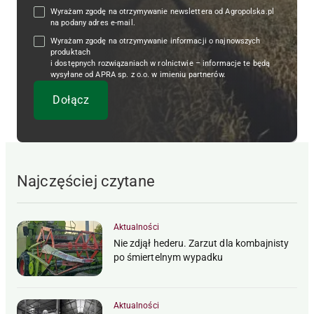
Wyrażam zgodę na otrzymywanie newslettera od Agropolska.pl
na podany adres e-mail.
Wyrażam zgodę na otrzymywanie informacji o najnowszych
produktach
i dostępnych rozwiązaniach w rolnictwie – informacje te będą
wysyłane od APRA sp. z o.o. w imieniu partnerów.
Najczęściej czytane
Aktualności
Nie zdjął hederu. Zarzut dla kombajnisty
po śmiertelnym wypadku
Aktualności