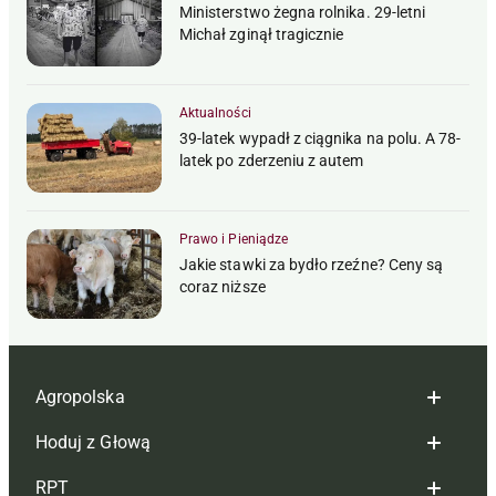
Ministerstwo żegna rolnika. 29-letni
Michał zginął tragicznie
Aktualności
39-latek wypadł z ciągnika na polu. A 78-
latek po zderzeniu z autem
Prawo i Pieniądze
Jakie stawki za bydło rzeźne? Ceny są
coraz niższe
Agropolska
Hoduj z Głową
Redakcja
RPT
Reklama
Hoduj z głową bydło