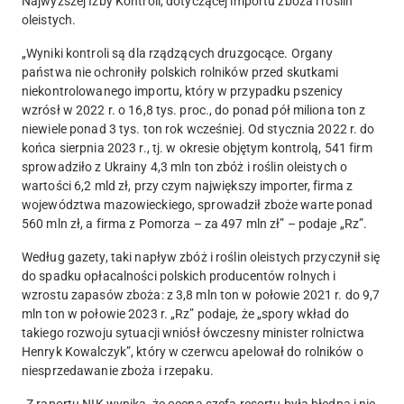
Najwyższej Izby Kontroli, dotyczącej importu zboża i roślin
oleistych.
„
Wyniki kontroli są dla rządzących druzgocące. Organy
państwa nie ochroniły polskich rolników przed skutkami
niekontrolowanego importu
, który w przypadku pszenicy
wzrósł w 2022 r. o 16,8 tys. proc., do ponad pół miliona ton z
niewiele ponad 3 tys. ton rok wcześniej. Od stycznia 2022 r. do
końca sierpnia 2023 r., tj.
w okresie objętym kontrolą, 541 firm
sprowadziło z Ukrainy 4,3 mln ton zbóż i roślin oleistych o
wartości 6,2 mld zł
, przy czym największy importer, firma z
województwa mazowieckiego, sprowadził zboże warte ponad
560 mln zł, a firma z Pomorza – za 497 mln zł” – podaje „Rz”.
Według gazety,
taki napływ zbóż i roślin oleistych przyczynił się
do spadku opłacalności polskich producentów rolnych i
wzrostu zapasów zboża
: z 3,8 mln ton w połowie 2021 r. do 9,7
mln ton w połowie 2023 r. „Rz” podaje, że „
spory wkład do
takiego rozwoju sytuacji wniósł ówczesny minister rolnictwa
Henryk Kowalczyk
”, który w czerwcu apelował do rolników o
niesprzedawanie zboża i rzepaku.
„Z raportu NIK wynika, że o
cena szefa resortu była błędna i nie