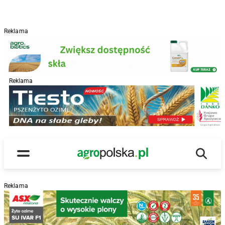
Reklama
Reklama
R
Wyszu
Main Logo
Menu
Reklama