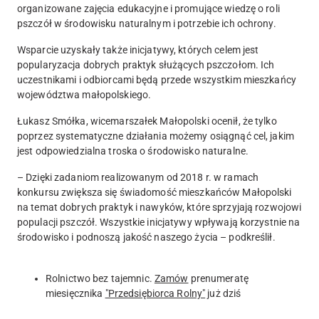
organizowane zajęcia edukacyjne i promujące wiedzę o roli
pszczół w środowisku naturalnym i potrzebie ich ochrony.
Wsparcie uzyskały także inicjatywy, których celem jest
popularyzacja dobrych praktyk służących pszczołom. Ich
uczestnikami i odbiorcami będą przede wszystkim mieszkańcy
województwa małopolskiego.
Łukasz Smółka, wicemarszałek Małopolski ocenił, że tylko
poprzez systematyczne działania możemy osiągnąć cel, jakim
jest odpowiedzialna troska o środowisko naturalne.
– Dzięki zadaniom realizowanym od 2018 r. w ramach
konkursu zwiększa się świadomość mieszkańców Małopolski
na temat dobrych praktyk i nawyków, które sprzyjają rozwojowi
populacji pszczół. Wszystkie inicjatywy wpływają korzystnie na
środowisko i podnoszą jakość naszego życia – podkreślił.
Rolnictwo bez tajemnic.
Zamów
prenumeratę
miesięcznika
"Przedsiębiorca Rolny"
już dziś