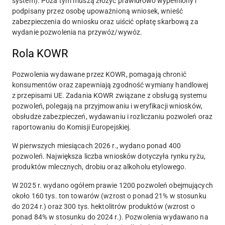
system). Poza tym muszą złożyć prawidłowo wypełniony i
podpisany przez osobę upoważnioną wniosek, wnieść
zabezpieczenia do wniosku oraz uiścić opłatę skarbową za
wydanie pozwolenia na przywóz/wywóz.
Rola KOWR
Pozwolenia wydawane przez KOWR, pomagają chronić
konsumentów oraz zapewniają zgodność wymiany handlowej
z przepisami UE. Zadania KOWR związane z obsługą systemu
pozwoleń, polegają na przyjmowaniu i weryfikacji wniosków,
obsłudze zabezpieczeń, wydawaniu i rozliczaniu pozwoleń oraz
raportowaniu do Komisji Europejskiej.
W pierwszych miesiącach 2026 r., wydano ponad 400
pozwoleń. Największa liczba wniosków dotyczyła rynku ryżu,
produktów mlecznych, drobiu oraz alkoholu etylowego.
W 2025 r. wydano ogółem prawie 1200 pozwoleń obejmujących
około 160 tys. ton towarów (wzrost o ponad 21% w stosunku
do 2024 r.) oraz 300 tys. hektolitrów produktów (wzrost o
ponad 84% w stosunku do 2024 r.). Pozwolenia wydawano na