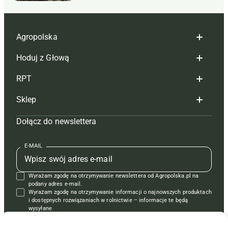
Agropolska
Hoduj z Głową
Redakcja
RPT
Reklama
Hoduj z głową bydło
Sklep
Tagi
Hoduj z głową świnie
Redakcja
Dołącz do newslettera
Mapa serwisu
Prenumerata
Prenumerata
Czasopisma i prenumerata
Kontakt
Redakcja
Reklama
Książki
E-MAIL
Regulamin
Kontakt
Kontakt
Regulamin
Wyrażam zgodę na otrzymywanie newslettera od Agropolska.pl na
Polityka prywatności
Reklama
Krzyżówki
podany adres e-mail.
Wyrażam zgodę na otrzymywanie informacji o najnowszych produktach
i dostępnych rozwiązaniach w rolnictwie – informacje te będą
wysyłane
od APRA sp. z o.o. w imieniu partnerów.