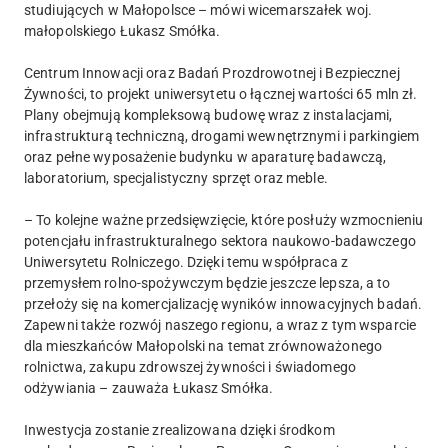
studiujących w Małopolsce – mówi wicemarszałek woj.
małopolskiego Łukasz Smółka.
Centrum Innowacji oraz Badań Prozdrowotnej i Bezpiecznej
Żywności, to projekt uniwersytetu o łącznej wartości 65 mln zł.
Plany obejmują kompleksową budowę wraz z instalacjami,
infrastrukturą techniczną, drogami wewnętrznymi i parkingiem
oraz pełne wyposażenie budynku w aparaturę badawczą,
laboratorium, specjalistyczny sprzęt oraz meble.
– To kolejne ważne przedsięwzięcie, które posłuży wzmocnieniu
potencjału infrastrukturalnego sektora naukowo-badawczego
Uniwersytetu Rolniczego. Dzięki temu współpraca z
przemysłem rolno-spożywczym będzie jeszcze lepsza, a to
przełoży się na komercjalizację wyników innowacyjnych badań.
Zapewni także rozwój naszego regionu, a wraz z tym wsparcie
dla mieszkańców Małopolski na temat zrównoważonego
rolnictwa, zakupu zdrowszej żywności i świadomego
odżywiania – zauważa Łukasz Smółka.
Inwestycja zostanie zrealizowana dzięki środkom