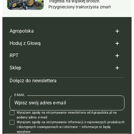
Tragedia na wąskiej drodze.
Przygnieciony traktorzysta zmarł
Agropolska
Hoduj z Głową
Redakcja
RPT
Reklama
Hoduj z głową bydło
Sklep
Tagi
Hoduj z głową świnie
Redakcja
Dołącz do newslettera
Mapa serwisu
Prenumerata
Prenumerata
Czasopisma i prenumerata
Kontakt
Redakcja
Reklama
Książki
E-MAIL
Regulamin
Kontakt
Kontakt
Regulamin
Wyrażam zgodę na otrzymywanie newslettera od Agropolska.pl na
Polityka prywatności
Reklama
Krzyżówki
podany adres e-mail.
Wyrażam zgodę na otrzymywanie informacji o najnowszych produktach
i dostępnych rozwiązaniach w rolnictwie – informacje te będą
wysyłane