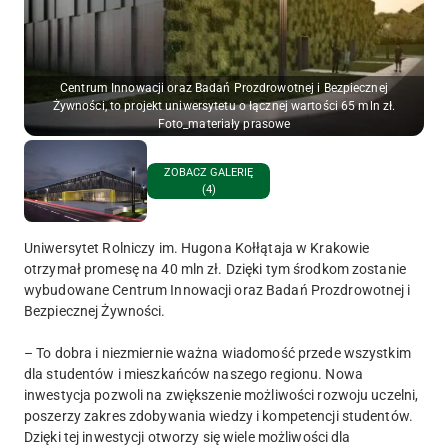
Centrum Innowacji oraz Badań Prozdrowotnej i Bezpiecznej
Żywności, to projekt uniwersytetu o łącznej wartości 65 mln zł.
Foto_materiały prasowe
ZOBACZ GALERIĘ
(4)
Uniwersytet Rolniczy im. Hugona Kołłątaja w Krakowie
otrzymał promesę na 40 mln zł. Dzięki tym środkom zostanie
wybudowane Centrum Innowacji oraz Badań Prozdrowotnej i
Bezpiecznej Żywności.
– To dobra i niezmiernie ważna wiadomość przede wszystkim
dla studentów i mieszkańców naszego regionu. Nowa
inwestycja pozwoli na zwiększenie możliwości rozwoju uczelni,
poszerzy zakres zdobywania wiedzy i kompetencji studentów.
Dzięki tej inwestycji otworzy się wiele możliwości dla