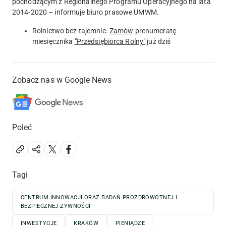
pochodzącym z Regionalnego Programu Operacyjnego na lata
2014-2020 – informuje biuro prasowe UMWM.
Rolnictwo bez tajemnic.
Zamów
prenumeratę
miesięcznika
"Przedsiębiorca Rolny"
już dziś
Zobacz nas w Google News
Poleć
Tagi
CENTRUM INNOWACJI ORAZ BADAŃ PROZDROWOTNEJ I
BEZPIECZNEJ ŻYWNOŚCI
INWESTYCJE
KRAKÓW
PIENIĄDZE