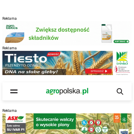
Reklama
Reklama
R
Wyszu
Main Logo
Menu
Reklama