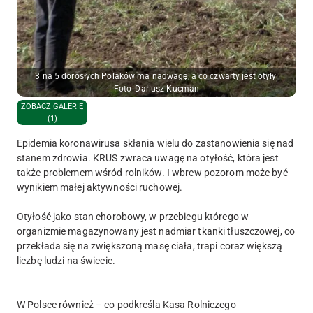
3 na 5 dorosłych Polaków ma nadwagę, a co czwarty jest otyły.
Foto_Dariusz Kucman
ZOBACZ GALERIĘ
(1)
Epidemia koronawirusa skłania wielu do zastanowienia się nad
stanem zdrowia. KRUS zwraca uwagę na otyłość, która jest
także problemem wśród rolników. I wbrew pozorom może być
wynikiem małej aktywności ruchowej.
Otyłość jako stan chorobowy, w przebiegu którego w
organizmie magazynowany jest nadmiar tkanki tłuszczowej, co
przekłada się na zwiększoną masę ciała, trapi coraz większą
liczbę ludzi na świecie.
W Polsce również – co podkreśla Kasa Rolniczego