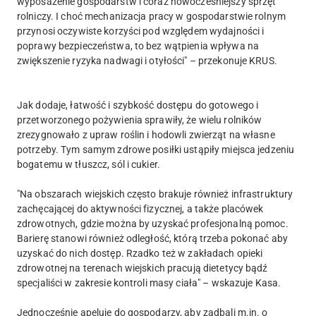
wyposażenie gospodarstw i coraz nowocześniejszy sprzęt
rolniczy. I choć mechanizacja pracy w gospodarstwie rolnym
przynosi oczywiste korzyści pod względem wydajności i
poprawy bezpieczeństwa, to bez wątpienia wpływa na
zwiększenie ryzyka nadwagi i otyłości" – przekonuje KRUS.
Jak dodaje, łatwość i szybkość dostępu do gotowego i
przetworzonego pożywienia sprawiły, że wielu rolników
zrezygnowało z upraw roślin i hodowli zwierząt na własne
potrzeby. Tym samym zdrowe posiłki ustąpiły miejsca jedzeniu
bogatemu w tłuszcz, sól i cukier.
"Na obszarach wiejskich często brakuje również infrastruktury
zachęcającej do aktywności fizycznej, a także placówek
zdrowotnych, gdzie można by uzyskać profesjonalną pomoc.
Barierę stanowi również odległość, którą trzeba pokonać aby
uzyskać do nich dostęp. Rzadko też w zakładach opieki
zdrowotnej na terenach wiejskich pracują dietetycy bądź
specjaliści w zakresie kontroli masy ciała" – wskazuje Kasa.
Jednocześnie apeluje do gospodarzy, aby zadbali m.in. o