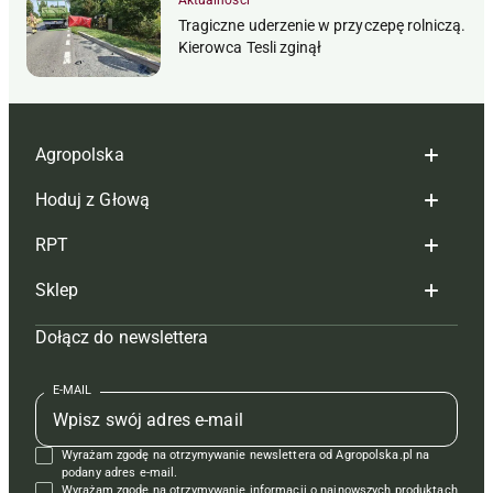
Aktualności
Tragiczne uderzenie w przyczepę rolniczą.
Kierowca Tesli zginął
Agropolska
Hoduj z Głową
Redakcja
RPT
Reklama
Hoduj z głową bydło
Sklep
Tagi
Hoduj z głową świnie
Redakcja
Dołącz do newslettera
Mapa serwisu
Prenumerata
Prenumerata
Czasopisma i prenumerata
Kontakt
Redakcja
Reklama
Książki
E-MAIL
Regulamin
Kontakt
Kontakt
Regulamin
Wyrażam zgodę na otrzymywanie newslettera od Agropolska.pl na
Polityka prywatności
Reklama
Krzyżówki
podany adres e-mail.
Wyrażam zgodę na otrzymywanie informacji o najnowszych produktach