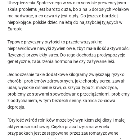
Ubezpieczenia Społecznego w swoim serwisie prewencyjnym –
skala problemu jest bardzo duża, bo 3 na 5 dorosłych Polaków
ma nadwagę, a co czwarty jest otyły. Co jeszcze bardziej
niepokojące, polskie dzieci należą do najszybciej tyjących w
Europie.
Typowe przyczyny otyłości to przede wszystkim:
nieprawidłowe nawyki żywieniowe, zbyt mała ilość aktywności
fizycznej, przewlekły stres. Do tego dochodzą predyspozycje
genetyczne, zaburzenia hormonalne czy zażywane leki.
Jednocześnie takie dodatkowe kilogramy zwiększają ryzyko
chorób i problemów zdrowotnych, jak: choroby serca, zawał i
udar, wysokie ciśnienie krwi, cukrzyca typu 2, miażdżyca,
problemy ze stawami spowodowane przeciążeniami, problemy
z oddychaniem, w tym bezdech senny, kamica żółciowa i
depresja.
"Otyłość wśród rolników może być wynikiem złej diety i małej
aktywności ruchowej. Ciężka praca fizyczna w wielu
przypadkach jest zastępowana przez zautomatyzowane