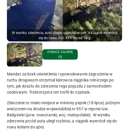
W wyniku zderzenia, auto uległo uszkodzeniom, a ciągnik wywrócił
się do rowu. Fot. KPP Nowy Targ
ZOBACZ GALERIĘ
(5)
Mandat za brak oświetlenia i spowodowanie zagrożenia w
ruchu drogowym otrzymał kierowca ciągnika rolniczego po
tym, jak doszło do zderzenia tego pojazdu z samochodem
osobowym. Traktorzysta ten trafił do szpitala.
Zdarzenie to miało miejsce w miniony piątek (18 lipca) późnym
wieczorem na drodze wojewódzkiej nr 957 w rejonie tzw.
Baligówki (pow. nowotarski, woj. małopolskie). W wyniku
zderzenia przód auta uległ rozbiciu, a ciągnik wywrócił się do
rowu kołami do góry.