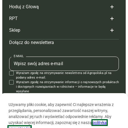
Hoduj z Głową
Redakcja
RPT
Reklama
Hoduj z głową bydło
Sklep
Tagi
Hoduj z głową świnie
Redakcja
Dołącz do newslettera
Mapa serwisu
Prenumerata
Prenumerata
Czasopisma i prenumerata
Kontakt
Redakcja
Reklama
Książki
E-MAIL
Regulamin
Kontakt
Kontakt
Regulamin
Wyrażam zgodę na otrzymywanie newslettera od Agropolska.pl na
Polityka prywatności
Reklama
Krzyżówki
podany adres e-mail.
Wyrażam zgodę na otrzymywanie informacji o najnowszych produktach
i dostępnych rozwiązaniach w rolnictwie – informacje te będą
wysyłane
od APRA sp. z o.o. w imieniu partnerów.
Używamy pliki cookie, aby zapewnić Ci najlepsze wrażenia z
przeglądania, personalizować zawartość naszej witryny,
analizować jej ruch i wyświetlać odpowiednie reklamy. Aby
uzyskać więcej informacji, zapoznaj się z naszą
polityką