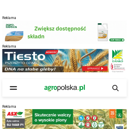
Reklama
Reklama
R
Wyszu
Main Logo
Menu
Reklama