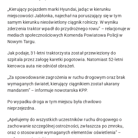
„
Kierujący pojazdem marki Hyundai, jadąc w kierunku
miejscowości Jabłonka, najechał na poruszający się w tym
samym kierunku nieoświetlony ciągnik rolniczy. W wyniku
zderzenia traktor wpadł do przydrożnego rowu
” – relacjonuje w
mediach społecznościowych Komenda Powiatowa Policji w
Nowym Targu.
Jak podaje,
31-letni traktorzysta został przewieziony do
szpitala przez załogę karetki pogotowia
. Natomiast 52-letni
kierowca auta nie odniósł obrażeń.
„
Za spowodowanie zagrożenia w ruchu drogowym oraz brak
wymaganych świateł, kierujący ciągnikiem został ukarany
mandatem
” – informuje nowotarska KPP.
Po wypadku droga w tym miejscu była chwilowo
nieprzejezdna.
„Apelujemy do wszystkich uczestników ruchu drogowego o
zachowanie szczególnej ostrożności, zwłaszcza po zmroku,
oraz o stosowanie wymaganych elementów oświetlenia” –