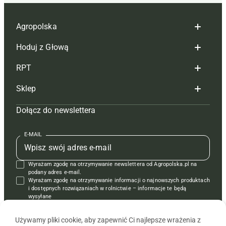
Agropolska
Hoduj z Głową
Redakcja
RPT
Reklama
Hoduj z głową bydło
Sklep
Tagi
Hoduj z głową świnie
Redakcja
Dołącz do newslettera
Mapa serwisu
Prenumerata
Prenumerata
Czasopisma i prenumerata
Kontakt
Redakcja
Reklama
Książki
E-MAIL
Regulamin
Kontakt
Kontakt
Regulamin
Wyrażam zgodę na otrzymywanie newslettera od Agropolska.pl na
Polityka prywatności
Reklama
Krzyżówki
podany adres e-mail.
Wyrażam zgodę na otrzymywanie informacji o najnowszych produktach
i dostępnych rozwiązaniach w rolnictwie – informacje te będą
wysyłane
od APRA sp. z o.o. w imieniu partnerów.
Używamy pliki cookie, aby zapewnić Ci najlepsze wrażenia z