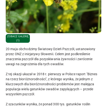
ZOBACZ GALERIĘ
(1)
20 maja obchodzimy Światowy Dzień Pszczół, ustanowiony
przez ONZ z inicjatywy Słowenii. Celem jest podkreślenie
znaczenia pszczół dla pozyskiwania żywności i zwrócenie
uwagi na zagrożenia dla tych owadów.
Z tej okazji ukazał w 2018 r. pierwszy w Polsce raport "Biznes
na rzecz bioróżnorodności", z którego wynika, że jednym z
kluczowych dla bioróżnorodności problemów jest malejąca
populacja wielu gatunków owadów zapylających – przede
wszystkim pszczół.
Z szacunków wynika, że ponad 300 tys. gatunków roślin