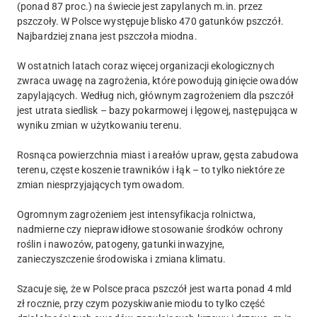
(ponad 87 proc.) na świecie jest zapylanych m.in. przez
pszczoły. W Polsce występuje blisko 470 gatunków pszczół.
Najbardziej znana jest pszczoła miodna.
W ostatnich latach coraz więcej organizacji ekologicznych
zwraca uwagę na zagrożenia, które powodują ginięcie owadów
zapylających. Według nich, głównym zagrożeniem dla pszczół
jest utrata siedlisk – bazy pokarmowej i lęgowej, następująca w
wyniku zmian w użytkowaniu terenu.
Rosnąca powierzchnia miast i areałów upraw, gęsta zabudowa
terenu, częste koszenie trawników i łąk – to tylko niektóre ze
zmian niesprzyjających tym owadom.
Ogromnym zagrożeniem jest intensyfikacja rolnictwa,
nadmierne czy nieprawidłowe stosowanie środków ochrony
roślin i nawozów, patogeny, gatunki inwazyjne,
zanieczyszczenie środowiska i zmiana klimatu.
Szacuje się, że w Polsce praca pszczół jest warta ponad 4 mld
zł rocznie, przy czym pozyskiwanie miodu to tylko część