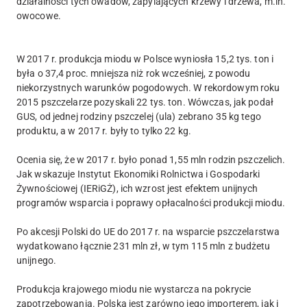
działalności tych owadów, zapylających krzewy i drzewa, m.in.
owocowe.
W 2017 r. produkcja miodu w Polsce wyniosła 15,2 tys. ton i
była o 37,4 proc. mniejsza niż rok wcześniej, z powodu
niekorzystnych warunków pogodowych. W rekordowym roku
2015 pszczelarze pozyskali 22 tys. ton. Wówczas, jak podał
GUS, od jednej rodziny pszczelej (ula) zebrano 35 kg tego
produktu, a w 2017 r. były to tylko 22 kg.
Ocenia się, że w 2017 r. było ponad 1,55 mln rodzin pszczelich.
Jak wskazuje Instytut Ekonomiki Rolnictwa i Gospodarki
Żywnościowej (IERiGŻ), ich wzrost jest efektem unijnych
programów wsparcia i poprawy opłacalności produkcji miodu.
Po akcesji Polski do UE do 2017 r. na wsparcie pszczelarstwa
wydatkowano łącznie 231 mln zł, w tym 115 mln z budżetu
unijnego.
Produkcja krajowego miodu nie wystarcza na pokrycie
zapotrzebowania. Polska jest zarówno jego importerem, jak i