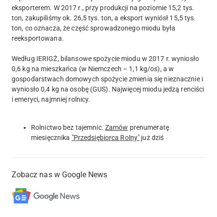
eksporterem. W 2017 r., przy produkcji na poziomie 15,2 tys.
ton, zakupiliśmy ok. 26,5 tys. ton, a eksport wyniósł 15,5 tys.
ton, co oznacza, że część sprowadzonego miodu była
reeksportowana.
Według IERIGŻ, bilansowe spożycie miodu w 2017 r. wyniosło
0,6 kg na mieszkańca (w Niemczech – 1,1 kg/os), a w
gospodarstwach domowych spożycie zmienia się nieznacznie i
wyniosło 0,4 kg na osobę (GUS). Najwięcej miodu jedzą renciści
i emeryci, najmniej rolnicy.
Rolnictwo bez tajemnic.
Zamów
prenumeratę
miesięcznika
"Przedsiębiorca Rolny"
już dziś
Zobacz nas w Google News