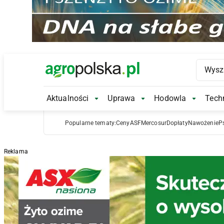
Main Logo
Aktualności
Uprawa
Hodowla
Techn
Aktualności Submenu
Uprawa Submenu
Hodowl
Popularne tematy:
Ceny
ASF
Mercosur
Dopłaty
Nawożenie
P
Reklama