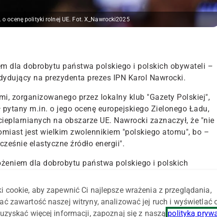
 o ocenę polityki rolnej UE. Fot. X_Nawrocki2025
em dla dobrobytu państwa polskiego i polskich obywateli –
dydujący na prezydenta prezes IPN Karol Nawrocki.
, zorganizowanego przez lokalny klub "Gazety Polskiej",
 pytany m.in. o jego ocenę europejskiego Zielonego Ładu,
 cieplarnianych na obszarze UE.
Nawrocki zaznaczył, że "nie
omiast jest wielkim zwolennikiem "polskiego atomu"
, bo –
ocześnie elastyczne źródło energii".
ożeniem dla dobrobytu państwa polskiego i polskich
omie" – podkreślił. Dodał, że
"kompetencje prezydenta,
ejskiej, należałoby wykorzystać do tego, aby sprzeciwiać si
i cookie, aby zapewnić Ci najlepsze wrażenia z przeglądania,
koszału’"
.
ać zawartość naszej witryny, analizować jej ruch i wyświetlać
uzyskać więcej informacji, zapoznaj się z naszą
polityką pryw