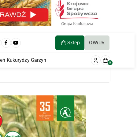
Sklep
OWiUR
ień Kukurydzy Garzyn
0