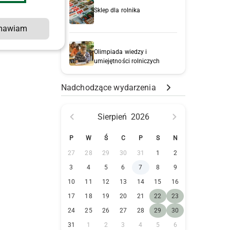
Sklep dla rolnika
mawiam
Olimpiada wiedzy i
umiejętności rolniczych
Nadchodzące wydarzenia
Sierpień
2026
P
W
Ś
C
P
S
N
27
28
29
30
31
1
2
3
4
5
6
7
8
9
10
11
12
13
14
15
16
17
18
19
20
21
22
23
24
25
26
27
28
29
30
31
1
2
3
4
5
6