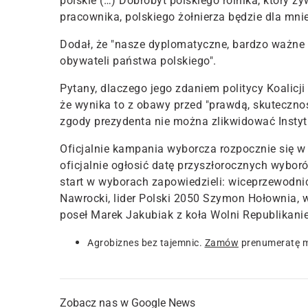
polskie (…)
Dobrobyt polskiego rolnika, który ży
pracownika, polskiego żołnierza będzie dla mni
Dodał, że "nasze dyplomatyczne, bardzo ważne
obywateli państwa polskiego".
Pytany, dlaczego jego zdaniem politycy Koalicji
że wynika to z obawy przed "prawdą, skutecznoś
zgody prezydenta nie można zlikwidować Instyt
Oficjalnie kampania wyborcza rozpocznie się 
oficjalnie ogłosić datę przyszłorocznych wybo
start w wyborach zapowiedzieli: wiceprzewodni
Nawrocki, lider Polski 2050 Szymon Hołownia,
poseł Marek Jakubiak z koła Wolni Republikanie
Agrobiznes bez tajemnic.
Zamów
prenumeratę m
Zobacz nas w Google News