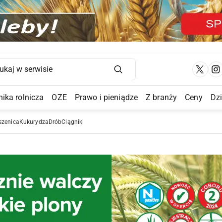
Main Navigation
ika rolnicza
OZE
Prawo i pieniądze
Z branży
Ceny
Dz
a Submenu
szenica
Kukurydza
Drób
Ciągniki