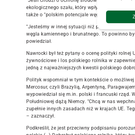
"Jeśli chodzi o ochronę środowiska, to tak, jes
ekologicznego szału, który wpływa na funkcjon
także o "polskim potencjale węgla kamiennego i
"Jesteśmy w innej sytuacji niż państwa zachod
węgla kamiennego i brunatnego. To powinno by
powiedział.
Nawrocki był też pytany o ocenę polityki rolnej
żywnościowe i los polskiego rolnika w zapewni
jedną z najważniejszych kwestii polskiego dobr
Polityk wspomniał w tym kontekście o możliw
Mercosur, czyli Brazylią, Argentyną, Paragwaje
wypowiedział się m.in. polski i francuski rząd.
W
Południowej dążą Niemcy. "Chcą w nas wepchn
zupełnie innych zasadach niż w krajach UE. Teg
– zaznaczył.
Podkreślił, że jest przeciwny podpisaniu poro