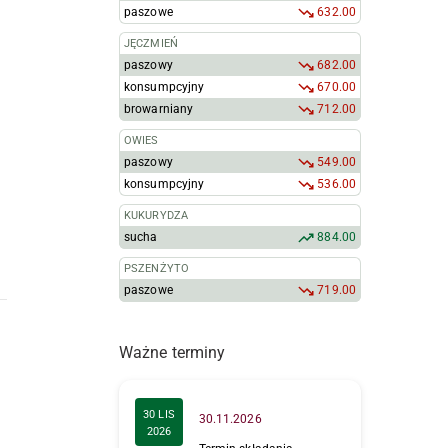
paszowe
632.00
JĘCZMIEŃ
paszowy
682.00
konsumpcyjny
670.00
browarniany
712.00
OWIES
paszowy
549.00
konsumpcyjny
536.00
KUKURYDZA
sucha
884.00
PSZENŻYTO
paszowe
719.00
Ważne terminy
30 LIS
30.11.2026
2026