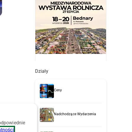
Działy
Ceny
ę
Nadchodzące Wydarzenia
 odpowiednie
atności
.