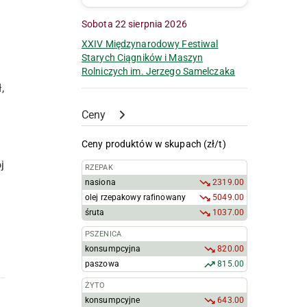
Sobota 22 sierpnia 2026
XXIV Międzynarodowy Festiwal
Starych Ciągników i Maszyn
Rolniczych im. Jerzego Samelczaka
,
Ceny
Ceny produktów w skupach (zł/t)
j
RZEPAK
nasiona
2319.00
olej rzepakowy rafinowany
5049.00
śruta
1037.00
PSZENICA
konsumpcyjna
820.00
paszowa
815.00
ŻYTO
konsumpcyjne
643.00