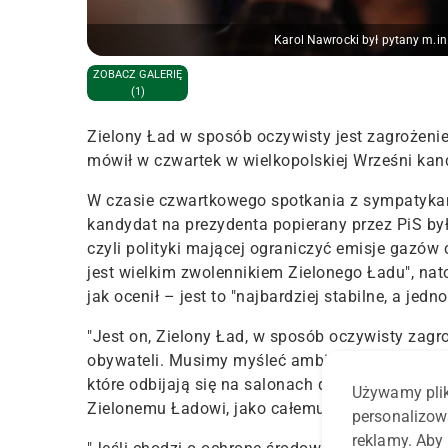
Karol Nawrocki był pytany m.in.
ZOBACZ GALERIĘ
(1)
Zielony Ład w sposób oczywisty jest zagrożeni
mówił w czwartek w wielkopolskiej Wrześni kan
W czasie czwartkowego spotkania z sympatykami
kandydat na prezydenta popierany przez PiS był
czyli polityki mającej ograniczyć emisje gazów
jest wielkim zwolennikiem Zielonego Ładu", nat
jak ocenił – jest to "najbardziej stabilne, a jedn
"Jest on, Zielony Ład, w sposób oczywisty zagr
obywateli. Musimy myśleć ambitnie o polskim at
które odbijają się na salonach dyplomacji europ
Używamy plik
Zielonemu Ładowi, jako całemu zarysowi tego ‘e
personalizow
reklamy. Aby 