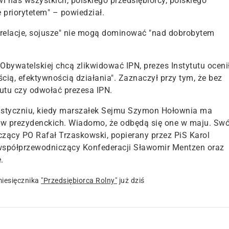
wi nas wszystkich, polskiego przedsiębiorcy, polskiego
e priorytetem
" – powiedział.
 relacje, sojusze" nie mogą dominować "nad dobrobytem
 Obywatelskiej chcą zlikwidować IPN, prezes Instytutu ocenił
cią, efektywnością działania". Zaznaczył przy tym, że bez
utu czy odwołać prezesa IPN.
w styczniu, kiedy marszałek Sejmu Szymon Hołownia ma
rów prezydenckich. Wiadomo, że odbędą się one w maju. Swó
czący PO Rafał Trzaskowski, popierany przez PiS Karol
 współprzewodniczący Konfederacji Sławomir Mentzen oraz
.
iesięcznika
"Przedsiębiorca Rolny"
już dziś