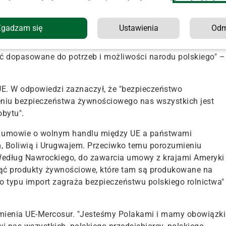
tem tego wielkim zwolennikiem, ale nie jestem zwolennikiem
owanie państwa polskiego" – powiedział kandydat. Mówił
 brunatnego".
Zgadzam się
Ustawienia
Od
nie, bowiem przez wiele dekad fundamentem były kopalnie
ć dopasowane do potrzeb i możliwości narodu polskiego" –
 UE. W odpowiedzi zaznaczył, że "bezpieczeństwo
eniu bezpieczeństwa żywnościowego nas wszystkich jest
obytu".
ej umowie o wolnym handlu między UE a państwami
m, Boliwią i Urugwajem. Przeciwko temu porozumieniu
edług Nawrockiego, do zawarcia umowy z krajami Ameryki
ąć produkty żywnościowe, które tam są produkowane na
o typu import zagraża bezpieczeństwu polskiego rolnictwa"
zumienia UE-Mercosur. "Jesteśmy Polakami i mamy obowiązki