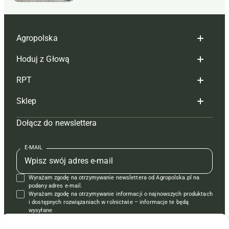
Agropolska
Hoduj z Głową
Redakcja
RPT
Reklama
Hoduj z głową bydło
Sklep
Tagi
Hoduj z głową świnie
Redakcja
Dołącz do newslettera
Mapa serwisu
Prenumerata
Prenumerata
Czasopisma i prenumerata
Kontakt
Redakcja
Reklama
Książki
E-MAIL
Regulamin
Kontakt
Kontakt
Regulamin
Wyrażam zgodę na otrzymywanie newslettera od Agropolska.pl na
Polityka prywatności
Reklama
Krzyżówki
podany adres e-mail.
Wyrażam zgodę na otrzymywanie informacji o najnowszych produktach
i dostępnych rozwiązaniach w rolnictwie – informacje te będą
wysyłane
od APRA sp. z o.o. w imieniu partnerów.