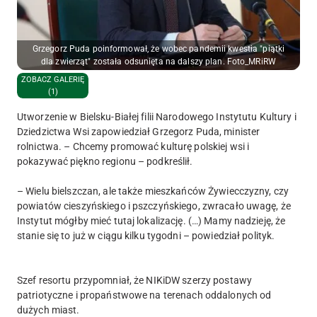
Grzegorz Puda poinformował, że wobec pandemii kwestia "piątki
dla zwierząt" została odsunięta na dalszy plan. Foto_MRiRW
ZOBACZ GALERIĘ
(1)
Utworzenie w Bielsku-Białej filii Narodowego Instytutu Kultury i
Dziedzictwa Wsi zapowiedział Grzegorz Puda, minister
rolnictwa. – Chcemy promować kulturę polskiej wsi i
pokazywać piękno regionu – podkreślił.
– Wielu bielszczan, ale także mieszkańców Żywiecczyzny, czy
powiatów cieszyńskiego i pszczyńskiego, zwracało uwagę, że
Instytut mógłby mieć tutaj lokalizację. (…) Mamy nadzieję, że
stanie się to już w ciągu kilku tygodni – powiedział polityk.
Szef resortu przypomniał, że NIKiDW szerzy postawy
patriotyczne i propaństwowe na terenach oddalonych od
dużych miast.