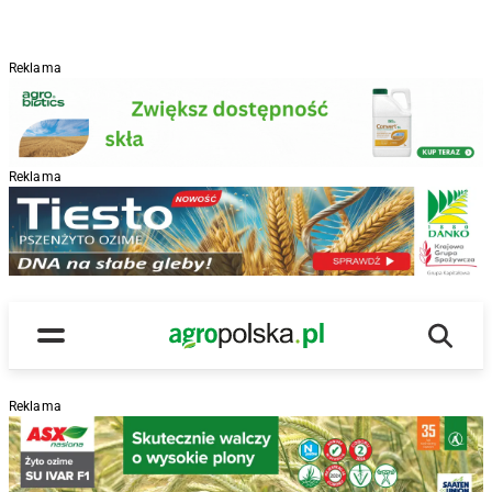
Reklama
Reklama
R
Wyszu
Main Logo
Menu
Reklama