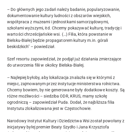
– Do głównych jego zadań należy badanie, popularyzowanie,
dokumentowanie kultury ludności z obszarów wiejskich,
współpraca z muzeami i jednostkami samorządowymi,
szkołami wyższymi, itd. Chcemy pokazywać kulturę, tradycję i
wartości chrześcijańskie wsi. (…) Filia, która powstanie w
Bielsku-Białej będzie propagatorem kultury m.in. górali
beskidzkich" – powiedział.
Szef resortu zapowiedział, że podjął już działania zmierzające
do utworzenia filii w okolicy Bielska-Białej.
– Najlepiej byłoby, aby lokalizacja znalazła się w którymś z
miejsc, zajmowanym przez instytucje ministerstwa rolnictwa.
Chcemy bowiem, by nie generowane były dodatkowe koszty. Są
różne możliwości – siedziba ODR, KRUS, mamy szkołę
ogrodniczą – zapowiedział Puda. Dodał, że najbliższa filia
Instytutu zlokalizowana jest w Częstochowie.
Narodowy Instytut Kultury i Dziedzictwa Wsi został powołany z
inicjatywy byłej premier Beaty Szydło i Jana Krzysztofa