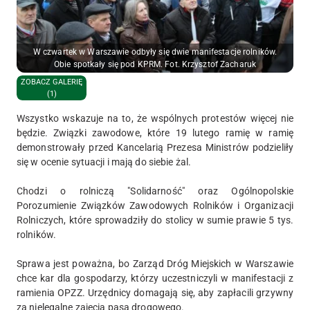
W czwartek w Warszawie odbyły się dwie manifestacje rolników.
Obie spotkały się pod KPRM. Fot. Krzysztof Zacharuk
ZOBACZ GALERIĘ
(1)
Wszystko wskazuje na to, że wspólnych protestów więcej nie
będzie. Związki zawodowe, które 19 lutego ramię w ramię
demonstrowały przed Kancelarią Prezesa Ministrów podzieliły
się w ocenie sytuacji i mają do siebie żal.
Chodzi o rolniczą "Solidarność" oraz Ogólnopolskie
Porozumienie Związków Zawodowych Rolników i Organizacji
Rolniczych, które sprowadziły do stolicy w sumie prawie 5 tys.
rolników.
Sprawa jest poważna, bo Zarząd Dróg Miejskich w Warszawie
chce kar dla gospodarzy, którzy uczestniczyli w manifestacji z
ramienia OPZZ. Urzędnicy domagają się, aby zapłacili grzywny
za nielegalne zajęcia pasa drogowego.