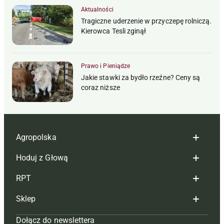
Aktualności
Tragiczne uderzenie w przyczepę rolniczą.
Kierowca Tesli zginął
Prawo i Pieniądze
Jakie stawki za bydło rzeźne? Ceny są
coraz niższe
Agropolska
Hoduj z Głową
Redakcja
RPT
Reklama
Hoduj z głową bydło
Sklep
Tagi
Hoduj z głową świnie
Redakcja
Dołącz do newslettera
Mapa serwisu
Prenumerata
Prenumerata
Czasopisma i prenumerata