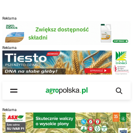
Reklama
Reklama
R
Wyszu
Main Logo
Menu
Reklama