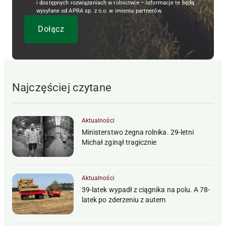
i dostępnych rozwiązaniach w rolnictwie – informacje te będą
wysyłane od APRA sp. z o.o. w imieniu partnerów.
Najczęściej czytane
Aktualności
Ministerstwo żegna rolnika. 29-letni
Michał zginął tragicznie
Aktualności
39-latek wypadł z ciągnika na polu. A 78-
latek po zderzeniu z autem