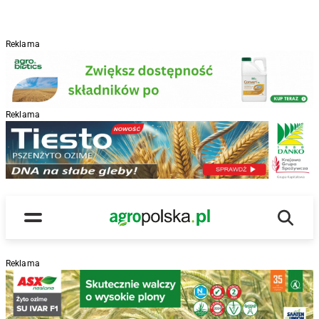
Reklama
Reklama
R
Wyszu
Main Logo
Menu
Reklama