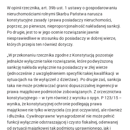
W opinii rzecznika, art. 39b ust. 1 ustawy o gospodarowaniu
nieruchomościami rolnymi Skarbu Państwa narusza
konstytucyjne zasady i prawa posiadaczy nieruchomości
,
poprzez, po pierwsze, nieproporcjonalność nakładanej sankcji.
Po drugie, jest to w jego ocenie rozwiązanie jawnie
niesprawiedliwe w stosunku do posiadaczy w dobrej wierze,
których przepis ten również dotyczy.
„W przekonaniu rzecznika zgodne z Konstytucją pozostaje
jednakże wyłącznie takie rozwiązanie, które podwyższoną
sankcję nakłada wyłącznie na posiadaczy w złej wierze
(jednocześnie z uwzględnieniem specyfiki takiej kwalifikacji w
sytuacjach na tle wyłączeń z dzierżaw). Po drugie zaś, sankcja
taka nie może przekraczać granic dopuszczalnej ingerencji w
prawa majątkowe podmiotów zobowiązanych. Z orzecznictwa
konstytucyjnego – w tym również z wyroku o sygn. P 123/15 –
wynika, że konstytucyjnej ochronie podlegają prawa
majątkowe nie tylko wierzyciela (co jest oczywiste), ale również
i dłużnika. Cywilnoprawne ‘wynagrodzenie’ nie może pełnić
funkcji wyłącznie odstraszającej i czysto fiskalnej, oderwanej
od sytuacji majątkowej tak podmiotu uprawnionego, jak i