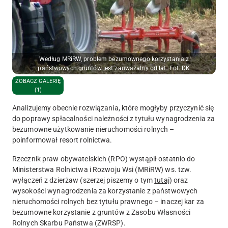
Według MRiRW, problem bezumownego korzystania z
państwowych gruntów jest zauważalny od lat. Fot. DK
ZOBACZ GALERIĘ
(1)
Analizujemy obecnie rozwiązania, które mogłyby przyczynić się
do poprawy spłacalności należności z tytułu wynagrodzenia za
bezumowne użytkowanie nieruchomości rolnych –
poinformował resort rolnictwa.
Rzecznik praw obywatelskich (RPO) wystąpił ostatnio do
Ministerstwa Rolnictwa i Rozwoju Wsi (MRiRW) ws. tzw.
wyłączeń z dzierżaw (szerzej piszemy o tym
tutaj
) oraz
wysokości wynagrodzenia za korzystanie z państwowych
nieruchomości rolnych bez tytułu prawnego – inaczej kar za
bezumowne korzystanie z gruntów z Zasobu Własności
Rolnych Skarbu Państwa (ZWRSP).