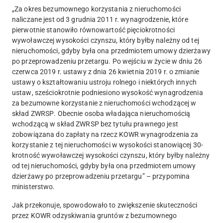
„
Za okres bezumownego korzystania z nieruchomości
naliczane jest od 3 grudnia 2011 r. wynagrodzenie
, które
pierwotnie stanowiło równowartość pięciokrotności
wywoławczej wysokości czynszu, który byłby należny od tej
nieruchomości, gdyby była ona przedmiotem umowy dzierżawy
po przeprowadzeniu przetargu. Po wejściu w życie w dniu 26
czerwca 2019 r. ustawy z dnia 26 kwietnia 2019 r. o zmianie
ustawy o kształtowaniu ustroju rolnego i niektórych innych
ustaw
, sześciokrotnie podniesiono wysokość wynagrodzenia
za bezumowne korzystanie z nieruchomości wchodzącej w
skład ZWRSP
. Obecnie osoba władająca nieruchomością
wchodzącą w skład ZWRSP bez tytułu prawnego jest
zobowiązana do zapłaty na rzecz KOWR wynagrodzenia za
korzystanie z tej nieruchomości w wysokości stanowiącej 30-
krotność wywoławczej wysokości czynszu, który byłby należny
od tej nieruchomości, gdyby była ona przedmiotem umowy
dzierżawy po przeprowadzeniu przetargu” – przypomina
ministerstwo.
Jak przekonuje,
spowodowało to zwiększenie skuteczności
przez KOWR odzyskiwania gruntów z bezumownego