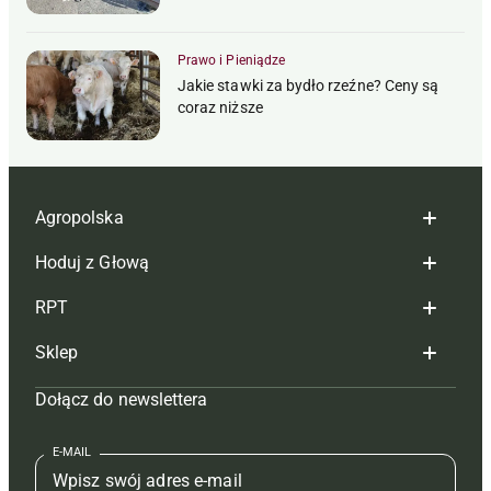
Prawo i Pieniądze
Jakie stawki za bydło rzeźne? Ceny są
coraz niższe
Agropolska
Hoduj z Głową
Redakcja
RPT
Reklama
Hoduj z głową bydło
Sklep
Tagi
Hoduj z głową świnie
Redakcja
Dołącz do newslettera
Mapa serwisu
Prenumerata
Prenumerata
Czasopisma i prenumerata
Kontakt
Redakcja
Reklama
Książki
E-MAIL
Regulamin
Kontakt