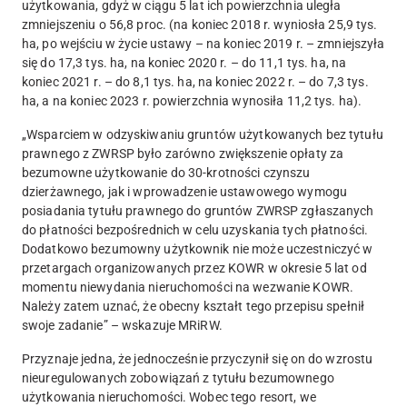
użytkowania
, gdyż w ciągu 5 lat ich powierzchnia uległa
zmniejszeniu o 56,8 proc. (na koniec 2018 r. wyniosła 25,9 tys.
ha, po wejściu w życie ustawy – na koniec 2019 r. – zmniejszyła
się do 17,3 tys. ha, na koniec 2020 r. – do 11,1 tys. ha, na
koniec 2021 r. – do 8,1 tys. ha, na koniec 2022 r. – do 7,3 tys.
ha, a na koniec 2023 r. powierzchnia wynosiła 11,2 tys. ha).
„
Wsparciem w odzyskiwaniu gruntów użytkowanych bez tytułu
prawnego z ZWRSP było zarówno zwiększenie opłaty za
bezumowne użytkowanie do 30-krotności czynszu
dzierżawnego, jak i wprowadzenie ustawowego wymogu
posiadania tytułu prawnego do gruntów ZWRSP zgłaszanych
do płatności bezpośrednich w celu uzyskania tych płatności.
Dodatkowo bezumowny użytkownik nie może uczestniczyć w
przetargach organizowanych przez KOWR w okresie 5 lat od
momentu niewydania nieruchomości na wezwanie KOWR.
Należy zatem uznać, że obecny kształt tego przepisu spełnił
swoje zadanie” – wskazuje MRiRW.
Przyznaje jedna, że
jednocześnie przyczynił się on do wzrostu
nieuregulowanych zobowiązań z tytułu bezumownego
użytkowania nieruchomości
. Wobec tego
resort, we