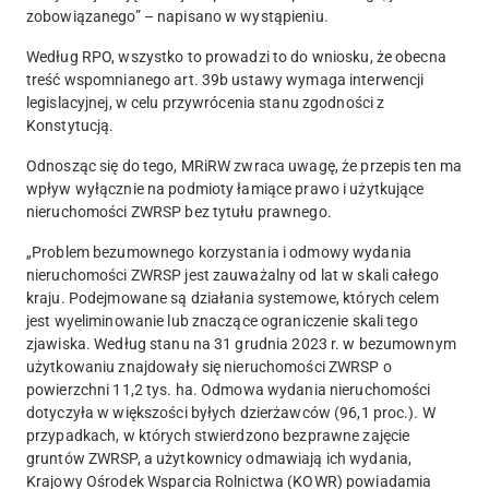
zobowiązanego” – napisano w wystąpieniu.
Według RPO, wszystko to prowadzi to do wniosku, że obecna
treść wspomnianego art. 39b ustawy wymaga interwencji
legislacyjnej
, w celu przywrócenia stanu zgodności z
Konstytucją.
Odnosząc się do tego, MRiRW zwraca uwagę, że przepis ten ma
wpływ wyłącznie na podmioty łamiące prawo i użytkujące
nieruchomości ZWRSP bez tytułu prawnego.
„Problem bezumownego korzystania i odmowy wydania
nieruchomości ZWRSP jest zauważalny od lat w skali całego
kraju. Podejmowane są działania systemowe, których celem
jest wyeliminowanie lub znaczące ograniczenie skali tego
zjawiska.
Według stanu na 31 grudnia 2023 r. w bezumownym
użytkowaniu znajdowały się nieruchomości ZWRSP o
powierzchni 11,2 tys. ha.
Odmowa wydania nieruchomości
dotyczyła w większości byłych dzierżawców (96,1 proc.). W
przypadkach, w których stwierdzono bezprawne zajęcie
gruntów ZWRSP, a użytkownicy odmawiają ich wydania,
Krajowy Ośrodek Wsparcia Rolnictwa (KOWR) powiadamia