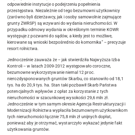
odpowiednie instytucje o podejrzeniu popełnienia
przestępstwa. Niezależnie od tego bezumowni użytkownicy
(zarówno byli dzierżawcy, jak i osoby samowolnie zajmujące
grunty ZWRSP) są wzywani do wydania nieruchomości. W
przypadku odmowy wydania w określonym terminie KOWR
występuje z pozwami do sądów, a kiedy jest to możliwe,
kierowane są wnioski bezpośrednio do komornika” – precyzuje
resort rolnictwa.
Jednocześnie zauważa że – jak stwierdziła Najwyższa Izba
Kontroli –
w latach 2009-2012 występowało coroczne,
bezumowne wykorzystywanie niemal 12 proc.
nierozdysponowanych gruntów Skarbu, co stanowiło od 18,1
tys. ha do 20,9 tys. ha.
Stan taki pozbawił Skarb Państwa
potencjalnych wpływów z opłat za korzystanie z tych
nieruchomości w szacunkowej wysokości 29,6 mln zł.
Jednocześnie w tym samym okresie Agencja Restrukturyzacji i
Modernizacji Rolnictwa wypłaciła bezumownym użytkownikom
tych nieruchomości łącznie 75,8 mln zł unijnych dopłat
,
ponieważ aby je otrzymać, wystarczyło wykazać jedynie fakt
użytkowania gruntów.