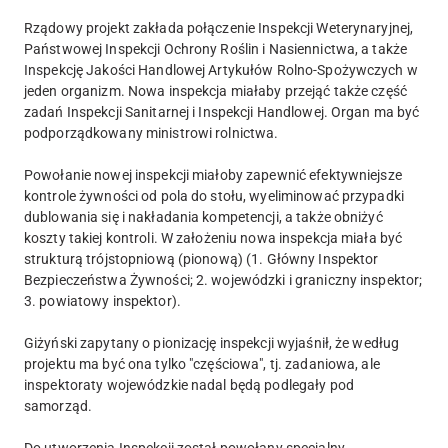
Rządowy projekt zakłada połączenie Inspekcji Weterynaryjnej,
Państwowej Inspekcji Ochrony Roślin i Nasiennictwa, a także
Inspekcję Jakości Handlowej Artykułów Rolno-Spożywczych w
jeden organizm. Nowa inspekcja miałaby przejąć także część
zadań Inspekcji Sanitarnej i Inspekcji Handlowej. Organ ma być
podporządkowany ministrowi rolnictwa.
Powołanie nowej inspekcji miałoby zapewnić efektywniejsze
kontrole żywności od pola do stołu, wyeliminować przypadki
dublowania się i nakładania kompetencji, a także obniżyć
koszty takiej kontroli. W założeniu nowa inspekcja miała być
strukturą trójstopniową (pionową) (1. Główny Inspektor
Bezpieczeństwa Żywności; 2. wojewódzki i graniczny inspektor;
3. powiatowy inspektor).
Giżyński zapytany o pionizację inspekcji wyjaśnił, że według
projektu ma być ona tylko "częściowa", tj. zadaniowa, ale
inspektoraty wojewódzkie nadal będą podlegały pod
samorząd.
Do utworzenia Inspekcji został powołany specjalny