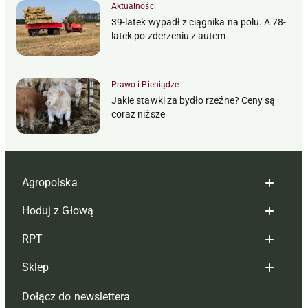
Aktualności
39-latek wypadł z ciągnika na polu. A 78-
latek po zderzeniu z autem
Prawo i Pieniądze
Jakie stawki za bydło rzeźne? Ceny są
coraz niższe
Agropolska
Hoduj z Głową
Redakcja
RPT
Reklama
Hoduj z głową bydło
Sklep
Tagi
Hoduj z głową świnie
Redakcja
Dołącz do newslettera
Mapa serwisu
Prenumerata
Prenumerata
Czasopisma i prenumerata