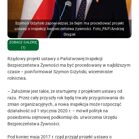
Szymon Giżyński zapowiedział, że Sejm ma procedować projekt
ustawy o inspekcji bezpieczeństwa żywności. Foto_PAP/Andrzej
Grygiel
ZOBACZ GALERIĘ
(1)
Rządowy projekt ustawy o Państwowej Inspekcji
Bezpieczeństwa Żywności ma być procedowany w najbliższym
czasie – poinformował Szymon Giżyński, wiceminister
rolnictwa.
– Założenie jest takie, że startujemy z projektem ustawy od
razu. Przez cały przyszły rok będą trwały przygotowania do
zmian organizacyjnych, a nowa inspekcja może rozpocząć
działalność od 1 stycznia 2020 r. – mówił polityk na
posiedzeniu sejmowej podkomisji ds. utworzenia Urzędu
Bezpieczeństwa Żywności.
Pod koniec maja 2017 r. rząd przyjął projekt ustawy o