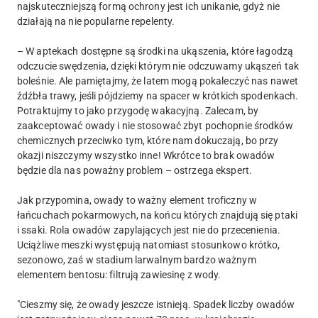
najskuteczniejszą formą ochrony jest ich unikanie, gdyż nie
działają na nie popularne repelenty.
– W aptekach dostępne są środki na ukąszenia, które łagodzą
odczucie swędzenia, dzięki którym nie odczuwamy ukąszeń tak
boleśnie. Ale pamiętajmy, że latem mogą pokaleczyć nas nawet
źdźbła trawy, jeśli pójdziemy na spacer w krótkich spodenkach.
Potraktujmy to jako przygodę wakacyjną. Zalecam, by
zaakceptować owady i nie stosować zbyt pochopnie środków
chemicznych przeciwko tym, które nam dokuczają, bo przy
okazji niszczymy wszystko inne! Wkrótce to brak owadów
będzie dla nas poważny problem – ostrzega ekspert.
Jak przypomina, owady to ważny element troficzny w
łańcuchach pokarmowych, na końcu których znajdują się ptaki
i ssaki. Rola owadów zapylających jest nie do przecenienia.
Uciążliwe meszki występują natomiast stosunkowo krótko,
sezonowo, zaś w stadium larwalnym bardzo ważnym
elementem bentosu: filtrują zawiesinę z wody.
"Cieszmy się, że owady jeszcze istnieją. Spadek liczby owadów