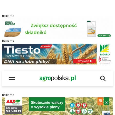
Reklama
Reklama
R
Wyszu
Main Logo
Menu
Reklama