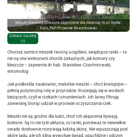
Meszki stanowią poważne zagrożenie dla zwierząt, m.in. bydła.
Foto_PAP/Przemek Wierzchowski
ZOBACZ GALERIĘ
(1)
Chociaż samice meszek tworzą uciążliwe, swędzące ranki – to
nie są one wektorami chorób zakaźnych, jak komary czy
kleszcze – zapewnia dr hab. Stanisław Czachorowski,
entomolog.
Jak podkreśla naukowiec, malutkie meszki – choć krwiopijne –
pełnią pożyteczną rolę w przyrodzie. Rozwijają się w wodach
bieżących, czyli w rzekach i strumieniach. Ich larwy filtrują
zawiesinę, biorąc udział w procesie oczyszczania rzek.
Meszki nie są groźne dla ludzi, choć ich ukąszenia bywają
bolesne. Są to nie tyle ukłucia, co ranki, ponieważ te niewielkie
owady dosłownie rozrywają ludzką skórę. Nie wpuszczają pod
skórę jadu, ale ich ślina wywołuje świąd, opuchliznę i odczyn