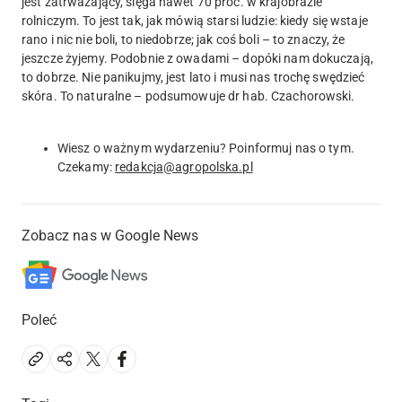
jest zatrważający, sięga nawet 70 proc. w krajobrazie
rolniczym. To jest tak, jak mówią starsi ludzie: kiedy się wstaje
rano i nic nie boli, to niedobrze; jak coś boli – to znaczy, że
jeszcze żyjemy. Podobnie z owadami – dopóki nam dokuczają,
to dobrze. Nie panikujmy, jest lato i musi nas trochę swędzieć
skóra. To naturalne – podsumowuje dr hab. Czachorowski.
Wiesz o ważnym wydarzeniu? Poinformuj nas o tym.
Czekamy:
redakcja@agropolska.pl
Zobacz nas w Google News
Poleć