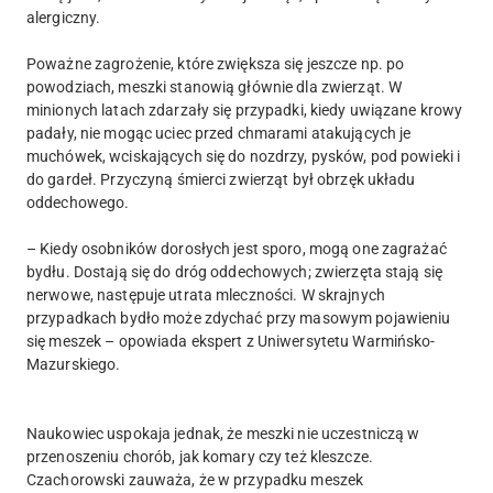
alergiczny.
Poważne zagrożenie, które zwiększa się jeszcze np. po
powodziach, meszki stanowią głównie dla zwierząt. W
minionych latach zdarzały się przypadki, kiedy uwiązane krowy
padały, nie mogąc uciec przed chmarami atakujących je
muchówek, wciskających się do nozdrzy, pysków, pod powieki i
do gardeł. Przyczyną śmierci zwierząt był obrzęk układu
oddechowego.
– Kiedy osobników dorosłych jest sporo, mogą one zagrażać
bydłu. Dostają się do dróg oddechowych; zwierzęta stają się
nerwowe, następuje utrata mleczności. W skrajnych
przypadkach bydło może zdychać przy masowym pojawieniu
się meszek – opowiada ekspert z Uniwersytetu Warmińsko-
Mazurskiego.
Naukowiec uspokaja jednak, że meszki nie uczestniczą w
przenoszeniu chorób, jak komary czy też kleszcze.
Czachorowski zauważa, że w przypadku meszek