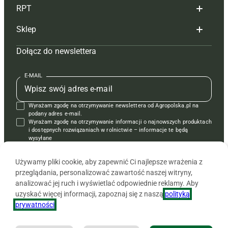
RPT
Reklama
Hoduj z głową bydło
Sklep
Tagi
Hoduj z głową świnie
Redakcja
Dołącz do newslettera
Mapa serwisu
Prenumerata
Prenumerata
Czasopisma i prenumerata
Kontakt
Redakcja
Reklama
Książki
E-MAIL
Regulamin
Kontakt
Kontakt
Regulamin
Wyrażam zgodę na otrzymywanie newslettera od Agropolska.pl na
Polityka prywatności
Reklama
Krzyżówki
podany adres e-mail.
Wyrażam zgodę na otrzymywanie informacji o najnowszych produktach
i dostępnych rozwiązaniach w rolnictwie – informacje te będą
wysyłane
od APRA sp. z o.o. w imieniu partnerów.
Używamy pliki cookie, aby zapewnić Ci najlepsze wrażenia z
przeglądania, personalizować zawartość naszej witryny,
analizować jej ruch i wyświetlać odpowiednie reklamy. Aby
uzyskać więcej informacji, zapoznaj się z naszą
polityką
prywatności
.