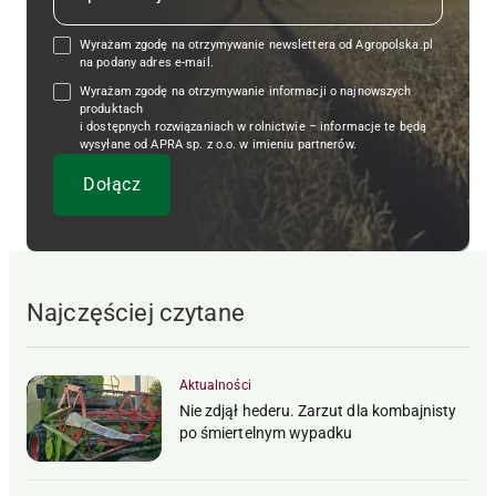
Wyrażam zgodę na otrzymywanie newslettera od Agropolska.pl
na podany adres e-mail.
Wyrażam zgodę na otrzymywanie informacji o najnowszych
produktach
i dostępnych rozwiązaniach w rolnictwie – informacje te będą
wysyłane od APRA sp. z o.o. w imieniu partnerów.
Najczęściej czytane
Aktualności
Nie zdjął hederu. Zarzut dla kombajnisty
po śmiertelnym wypadku