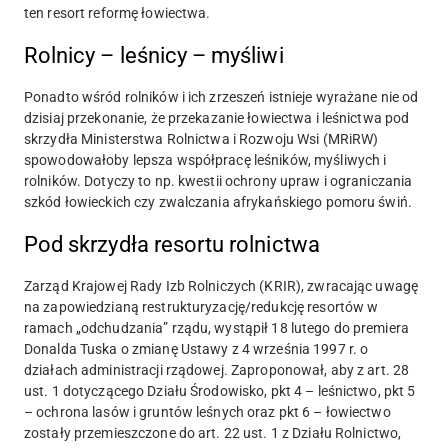
ten resort reformę łowiectwa.
Rolnicy – leśnicy – myśliwi
Ponadto wśród rolników i ich zrzeszeń istnieje wyrażane nie od
dzisiaj przekonanie, że przekazanie łowiectwa i leśnictwa pod
skrzydła Ministerstwa Rolnictwa i Rozwoju Wsi (MRiRW)
spowodowałoby lepsza współpracę leśników, myśliwych i
rolników. Dotyczy to np. kwestii ochrony upraw i ograniczania
szkód łowieckich czy zwalczania afrykańskiego pomoru świń.
Pod skrzydła resortu rolnictwa
Zarząd Krajowej Rady Izb Rolniczych (KRIR), zwracając uwagę
na zapowiedzianą restrukturyzację/redukcję resortów w
ramach „odchudzania” rządu, wystąpił 18 lutego do premiera
Donalda Tuska o zmianę Ustawy z 4 września 1997 r. o
działach administracji rządowej. Zaproponował, aby z art. 28
ust. 1 dotyczącego Działu Środowisko, pkt 4 – leśnictwo, pkt 5
– ochrona lasów i gruntów leśnych oraz pkt 6 – łowiectwo
zostały przemieszczone do art. 22 ust. 1 z Działu Rolnictwo,