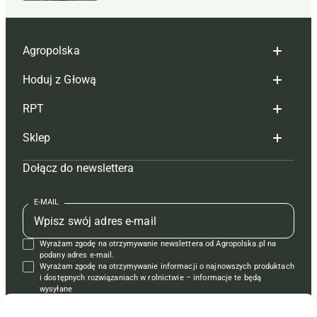
Agropolska
Hoduj z Głową
Redakcja
RPT
Reklama
Hoduj z głową bydło
Sklep
Tagi
Hoduj z głową świnie
Redakcja
Dołącz do newslettera
Mapa serwisu
Prenumerata
Prenumerata
Czasopisma i prenumerata
Kontakt
Redakcja
Reklama
Książki
E-MAIL
Regulamin
Kontakt
Kontakt
Regulamin
Wyrażam zgodę na otrzymywanie newslettera od Agropolska.pl na
Polityka prywatności
Reklama
Krzyżówki
podany adres e-mail.
Wyrażam zgodę na otrzymywanie informacji o najnowszych produktach
i dostępnych rozwiązaniach w rolnictwie – informacje te będą
wysyłane
od APRA sp. z o.o. w imieniu partnerów.