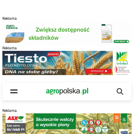
Reklama
Reklama
R
Wyszu
Main Logo
Menu
Reklama