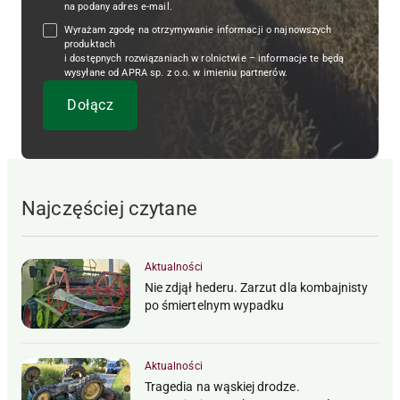
na podany adres e-mail.
Wyrażam zgodę na otrzymywanie informacji o najnowszych
produktach
i dostępnych rozwiązaniach w rolnictwie – informacje te będą
wysyłane od APRA sp. z o.o. w imieniu partnerów.
Najczęściej czytane
Aktualności
Nie zdjął hederu. Zarzut dla kombajnisty
po śmiertelnym wypadku
Aktualności
Tragedia na wąskiej drodze.