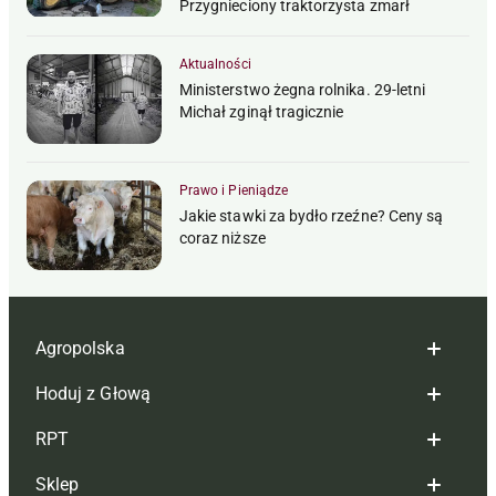
Przygnieciony traktorzysta zmarł
Aktualności
Ministerstwo żegna rolnika. 29-letni
Michał zginął tragicznie
Prawo i Pieniądze
Jakie stawki za bydło rzeźne? Ceny są
coraz niższe
Agropolska
Hoduj z Głową
Redakcja
RPT
Reklama
Hoduj z głową bydło
Sklep
Tagi
Hoduj z głową świnie
Redakcja