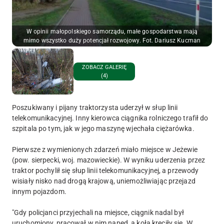
W opinii małopolskiego samorządu, małe gospodarstwa mają
mimo wszystko duży potencjał rozwojowy. Fot. Dariusz Kucman
ZOBACZ GALERIĘ
(4)
Poszukiwany i pijany traktorzysta uderzył w słup linii
telekomunikacyjnej. Inny kierowca ciągnika rolniczego trafił do
szpitala po tym, jak w jego maszynę wjechała ciężarówka.
Pierwsze z wymienionych zdarzeń miało miejsce w Jeżewie
(pow. sierpecki, woj. mazowieckie). W wyniku uderzenia przez
traktor pochylił się słup linii telekomunikacyjnej, a przewody
wisiały nisko nad drogą krajową, uniemożliwiając przejazd
innym pojazdom.
"Gdy policjanci przyjechali na miejsce, ciągnik nadal był
uruchomiony, pracował w nim napęd, a koła kręciły się. W