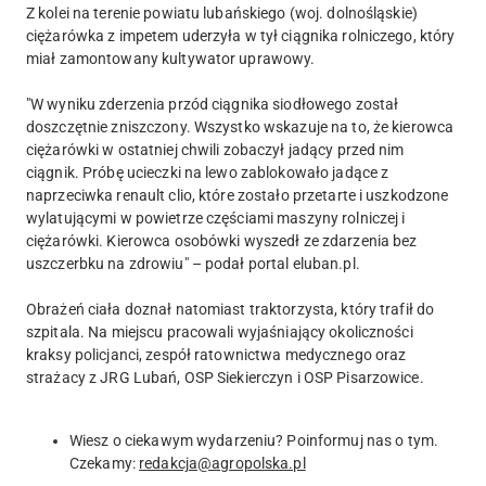
Z kolei na terenie powiatu lubańskiego (woj. dolnośląskie)
ciężarówka z impetem uderzyła w tył ciągnika rolniczego, który
miał zamontowany kultywator uprawowy.
"W wyniku zderzenia przód ciągnika siodłowego został
doszczętnie zniszczony. Wszystko wskazuje na to, że kierowca
ciężarówki w ostatniej chwili zobaczył jadący przed nim
ciągnik. Próbę ucieczki na lewo zablokowało jadące z
naprzeciwka renault clio, które zostało przetarte i uszkodzone
wylatującymi w powietrze częściami maszyny rolniczej i
ciężarówki. Kierowca osobówki wyszedł ze zdarzenia bez
uszczerbku na zdrowiu" – podał portal eluban.pl.
Obrażeń ciała doznał natomiast traktorzysta, który trafił do
szpitala. Na miejscu pracowali wyjaśniający okoliczności
kraksy policjanci, zespół ratownictwa medycznego oraz
strażacy z JRG Lubań, OSP Siekierczyn i OSP Pisarzowice.
Wiesz o ciekawym wydarzeniu? Poinformuj nas o tym.
Czekamy:
redakcja@agropolska.pl