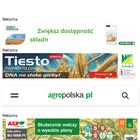
Reklama
Reklama
R
Wyszu
Main Logo
Menu
Reklama