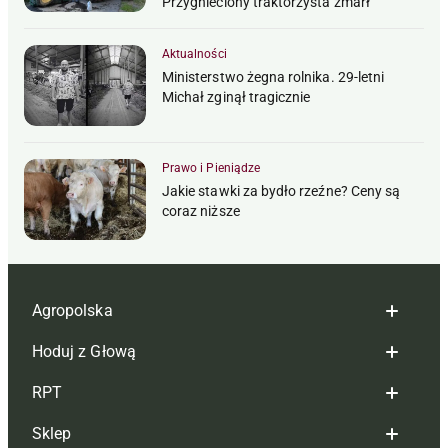
Przygnieciony traktorzysta zmarł
Aktualności
Ministerstwo żegna rolnika. 29-letni
Michał zginął tragicznie
Prawo i Pieniądze
Jakie stawki za bydło rzeźne? Ceny są
coraz niższe
Agropolska
Hoduj z Głową
Redakcja
RPT
Reklama
Hoduj z głową bydło
Sklep
Tagi
Hoduj z głową świnie
Redakcja