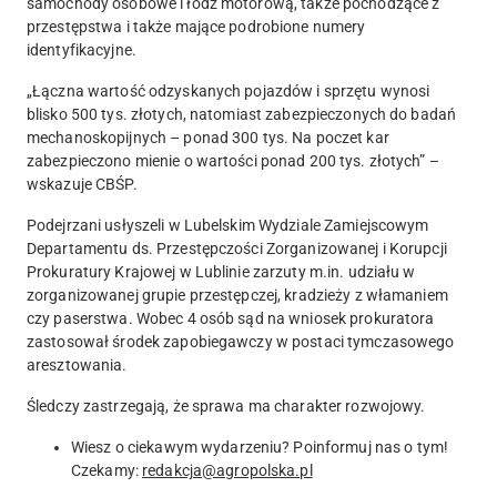
samochody osobowe i łódź motorową, także pochodzące z
przestępstwa i także mające podrobione numery
identyfikacyjne.
„
Łączna wartość odzyskanych pojazdów i sprzętu wynosi
blisko 500 tys. złotych
, natomiast zabezpieczonych do badań
mechanoskopijnych – ponad 300 tys. Na poczet kar
zabezpieczono mienie o wartości ponad 200 tys. złotych” –
wskazuje CBŚP.
Podejrzani usłyszeli w Lubelskim Wydziale Zamiejscowym
Departamentu ds. Przestępczości Zorganizowanej i Korupcji
Prokuratury Krajowej w Lublinie zarzuty m.in. udziału w
zorganizowanej grupie przestępczej, kradzieży z włamaniem
czy paserstwa. Wobec 4 osób sąd na wniosek prokuratora
zastosował środek zapobiegawczy w postaci tymczasowego
aresztowania.
Śledczy zastrzegają, że sprawa ma charakter rozwojowy.
Wiesz o ciekawym wydarzeniu? Poinformuj nas o tym!
Czekamy:
redakcja@agropolska.pl