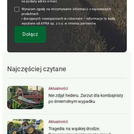
na podany adres e-mail.
Wyrażam zgodę na otrzymywanie informacji o najnowszych
produktach
i dostępnych rozwiązaniach w rolnictwie – informacje te będą
wysyłane od APRA sp. z o.o. w imieniu partnerów.
Najczęściej czytane
Aktualności
Nie zdjął hederu. Zarzut dla kombajnisty
po śmiertelnym wypadku
Aktualności
Tragedia na wąskiej drodze.