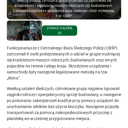
Śledczy podają, że rozbita grupa przestępcza zajmowała się
kradzieżami i legalizacją maszyn rolniczych czy budowlanych.
Zabezpieczono także skradzione auta osobowe i łódź motorową.
Fot. CBŚP
ZOBACZ GALERIĘ
(6)
Funkcjonariusze z Centralnego Biura Śledczego Policji (CBŚP)
zatrzymali 9 osób podejrzewanych o udział w grupie trudniącej
się kradzieżami maszyn rolniczych, budowlanych oraz innych
pojazdów na terenie całego kraju. Skradzione urządzenia i
samochody były następnie legalizowane metodą na tzw.
„klona”.
Według ustaleń śledczych, członkowie grupy najpierw typowali
ciągniki rolnicze i specjalistyczny sprzęt budowlany, a następnie
po pokonaniu zabezpieczeń kradli je przy pomocy urządzeń do
uruchamiania silników bez użycia kluczyka. Następnie pojazdy
transportowali za pomocą niskopodwoziowych przyczep z
plandeką we wcześniej przygotowane miejsca.