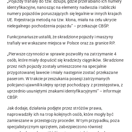
„
Pojazdy trafiały do tzw. dziupli, gdzie przerabiano ich numery
identyfikacyjne
, nanosząc na elementy nadwozia i tabliczki
numery pojazdów poruszających się legalnie w innych krajach
UE. Rejestracja metodą na tzw. klona, miała na celu ukrycie
nielegalnego pochodzenia pojazdu” – przekazuje CBŚP.
Funkcjonariusze ustalili, że skradzione pojazdy i maszyny
trafiały we wskazane miejsca w Polsce oraz za granice RP.
„
Pierwsze czynności w sprawie pozwoliły na zatrzymanie 4
osób, które miały dopuścić się kradzieży ciągników.
Skradzione
przez nich pojazdy zostały umieszczone na specjalnie
przygotowanej lawecie i miały następnie zostać przekazane
paserom. W trakcie przeszukania posesji zatrzymanych
policjanci ujawnili kolejny sprzęt pochodzący z przestępstwa, z
uprzednio usuniętymi znakami identyfikacyjnymi” – informuje
CBŚP.
Jak dodaje, działania podjęte przez stróżów prawa,
naprowadziły ich na trop kolejnych osób, które mogły być
zamieszane w przestępczy proceder. W tym przypadku, poza
specjalistycznym sprzętem, zabezpieczono również