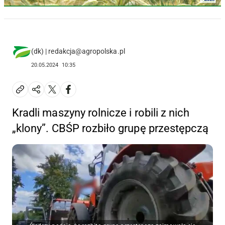
(dk) | redakcja@agropolska.pl
20.05.2024
10:35
Kradli maszyny rolnicze i robili z nich
„klony”. CBŚP rozbiło grupę przestępczą