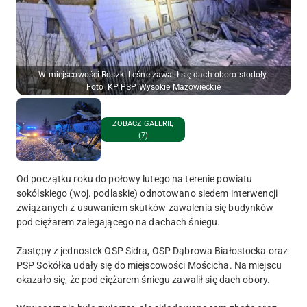
W miejscowości Roszki Leśne zawalił się dach oboro-stodoły.
Foto_KP PSP Wysokie Mazowieckie
ZOBACZ GALERIĘ
(7)
Od początku roku do połowy lutego na terenie powiatu
sokólskiego (woj. podlaskie) odnotowano siedem interwencji
związanych z usuwaniem skutków zawalenia się budynków
pod ciężarem zalegającego na dachach śniegu.
Zastępy z jednostek OSP Sidra, OSP Dąbrowa Białostocka oraz
PSP Sokółka udały się do miejscowości Mościcha. Na miejscu
okazało się, że pod ciężarem śniegu zawalił się dach obory.